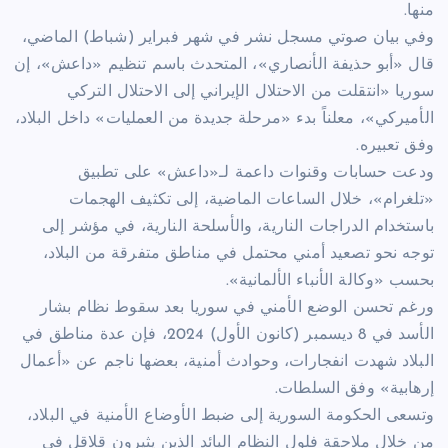
منها.
وفي بيان صوتي مسجل نشر في شهر فبراير (شباط) الماضي،
قال «أبو حذيفة الأنصاري»، المتحدث باسم تنظيم «داعش»، إن
سوريا «انتقلت من الاحتلال الإيراني إلى الاحتلال التركي
الأميركي»، معلناً بدء «مرحلة جديدة من العمليات» داخل البلاد،
وفق تعبيره.
ودعت حسابات وقنوات داعمة لـ«داعش» على تطبيق
«تلغرام»، خلال الساعات الماضية، إلى تكثيف الهجمات
باستخدام الدراجات النارية، والأسلحة النارية، في مؤشر إلى
توجه نحو تصعيد أمني محتمل في مناطق متفرقة من البلاد،
بحسب «وكالة الأنباء الألمانية».
ورغم تحسن الوضع الأمني في سوريا بعد سقوط نظام بشار
الأسد في 8 ديسمبر (كانون الأول) 2024، فإن عدة مناطق في
البلاد شهدت انفجارات، وحوادث أمنية، بعضها ناجم عن «أعمال
إرهابية» وفق السلطات.
وتسعى الحكومة السورية إلى ضبط الأوضاع الأمنية في البلاد،
من خلال ملاحقة فلول النظام البائد الذين يثيرون قلاقل في