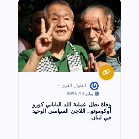
ق
ا
ل
ا
ت
انطوان القزي
يوليو 24, 2026
وفاة بطل عملية اللد الياباني كوزو
أوكوموتو… اللاجئ السياسي الوحيد
في لبنان