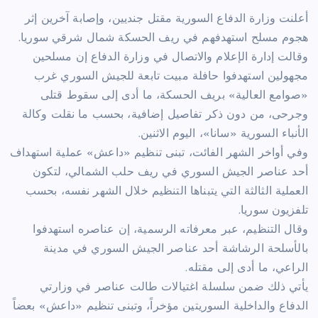
أعلنت وزارة الدفاع السورية مقتل جنديين، وإصابة آخرين إثر
هجوم مسلح استهدفهم في ريف الحسكة شمال شرقي سوريا.
وقالت إدارة الإعلام والاتصال في وزارة الدفاع إن مسلحين
مجهولين استهدفوا حافلة مبيت تابعة للجيش السوري غرب
«صوامع العالية» بريف الحسكة، ما أدى إلى سقوط قتلى
وجرحى، من دون ذكر تفاصيل إضافية، بحسب ما نقلت وكالة
الأنباء السورية «سانا»، اليوم الاثنين.
وفي أواخر الشهر الفائت، تبنى تنظيم «داعش» عملية استهداف
أحد عناصر الجيش السوري في ريف حلب الشمالي، لتكون
العملية الثالثة التي يتبناها التنظيم خلال الشهر نفسه، بحسب
تلفزيون سوريا.
وقال التنظيم، عبر معرفاته الرسمية، إن عناصره استهدفوا
بالأسلحة الرشاشة أحد عناصر الجيش السوري في مدينة
الراعي، ما أدى إلى مقتله.
يأتي ذلك ضمن سلسلة اغتيالات طالت عناصر في وزارتي
الدفاع والداخلية السوريتين مؤخراً، وتبنى تنظيم «داعش» بعضاً