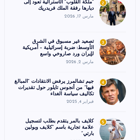
“ملكة القلوب” الأسترالية تعود إلى
2
ديارها رفقة الملك فريدريك
مارس 17, 2026
تصعيد غير مسبوق في الشرق
3
الأوسط: ضربة إسرائيلية – أمريكية
لإيران ورد صاروخي واسع
مارس 2, 2026
جيم تشالمرز يرفض الانتقادات “المبالغ
4
فيها” من أنجوس تايلور حول تقديرات
تكاليف سياسة الغداء
فبراير 4, 2025
كلايف بالمر يتقدم بطلب لتسجيل
5
علامة تجارية باسم “كلايف وبولين
بارتي”