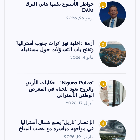
خواطر الأسبوع يكتبها هاني الترك
1
OAM
يونيو 26, 2026
أزمة داخلية تهز “تراث جنوب أستراليا”
2
وتفتح باب التساؤلات حول مستقبله
مايو 4, 2026
“Ngura Puḻka”… حكايات الأرض
3
والروح تعود للحياة في المعرض
الوطني الأسترالي
أبريل 17, 2026
الإعصار “ناريل” يضع شمال أستراليا
4
في مواجهة مباشرة مع غضب المناخ
مارس 19, 2026