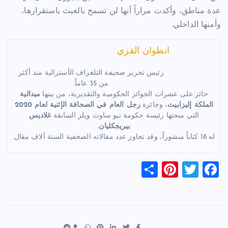
عدة مناطق، وأكدت مراراً أنها لن تسمح بالعبث باستقرارها،
وأمنها الداخلي.
انطوان القزي
رئيس تحرير صحيفة التلغراف الأسترالية منذ أكثر
من 35 عاماً.
حائز على عشرات الجوائز الحكومية والتقديرية، من بينها
ميدالية
الملكة إليزابيث
، وجائزة
رجل العام في الصحافة الإثنية لعام 2020
التي منحتها رئيسة حكومة نيو ساوث ويلز السابقة
غلاديس
بيريجكليان
.
له 18 كتاباً منشوراً، وقد تجاوز عدد مقالاته الصحفية الستة آلاف مقال.
S
Pi
T
F
h
nt
wi
a
ar
er
tt
c
e
es
er
e