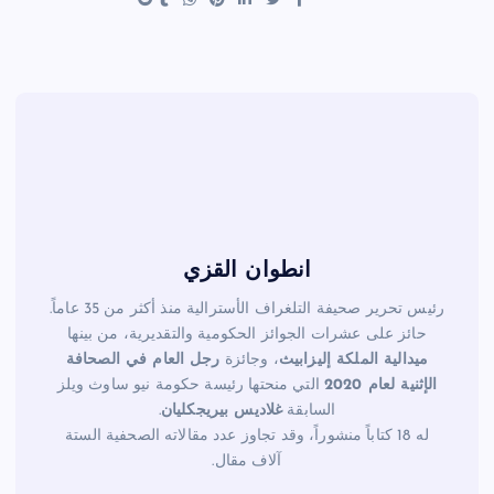
t
b
o
o
k
انطوان القزي
رئيس تحرير صحيفة التلغراف الأسترالية منذ أكثر من 35 عاماً.
حائز على عشرات الجوائز الحكومية والتقديرية، من بينها
ميدالية الملكة إليزابيث
، وجائزة
رجل العام في الصحافة
الإثنية لعام 2020
التي منحتها رئيسة حكومة نيو ساوث ويلز
السابقة
غلاديس بيريجكليان
.
له 18 كتاباً منشوراً، وقد تجاوز عدد مقالاته الصحفية الستة
آلاف مقال.