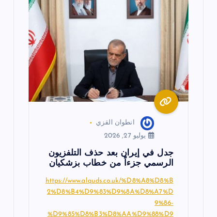
انطوان القزي
يوليو 27, 2026
جدل في إيران بعد حذف التلفزيون
الرسمي جزءاً من خطاب بزشكيان
https://www.alquds.co.uk/%D8%A8%D8%B
2%D8%B4%D9%83%D9%8A%D8%A7%D
9%86-
%D9%85%D8%B3%D8%AA%D9%88%D9