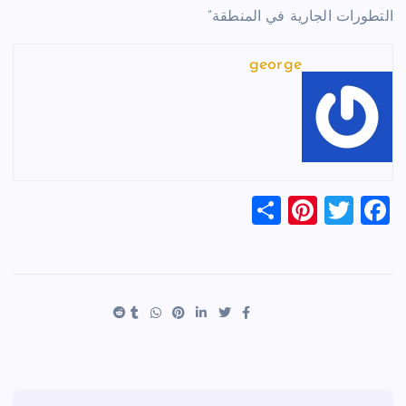
التطورات الجارية في المنطقة”
george
S
Pi
T
F
h
nt
wi
a
ar
er
tt
c
e
es
er
e
t
b
o
o