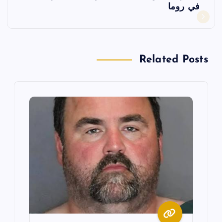
ح
في روما
ا
ل
Related Posts
م
ق
ا
ل
ا
ت