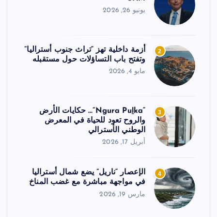
يونيو 26, 2026
أزمة داخلية تهز “تراث جنوب أستراليا”
2
وتفتح باب التساؤلات حول مستقبله
مايو 4, 2026
“Ngura Puḻka”… حكايات الأرض
3
والروح تعود للحياة في المعرض
الوطني الأسترالي
أبريل 17, 2026
الإعصار “ناريل” يضع شمال أستراليا
4
في مواجهة مباشرة مع غضب المناخ
مارس 19, 2026