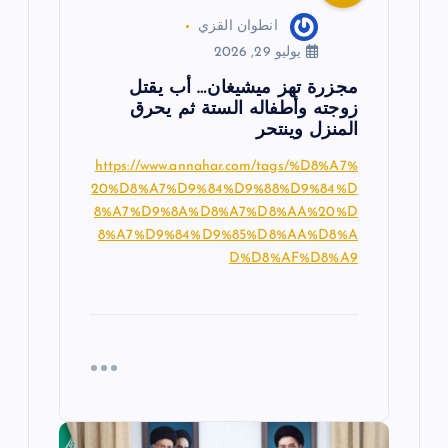
انطوان القزي
يوليو 29, 2026
مجزرة تهز ميشيغان… أب يقتل
زوجته وأطفاله الستة ثم يحرق
المنزل وينتحر
https://www.annahar.com/tags/%D8%A7%
20%D8%A7%D9%84%D9%88%D9%84%D
8%A7%D9%8A%D8%A7%D8%AA%20%D
8%A7%D9%84%D9%85%D8%AA%D8%A
D%D8%AF%D8%A9