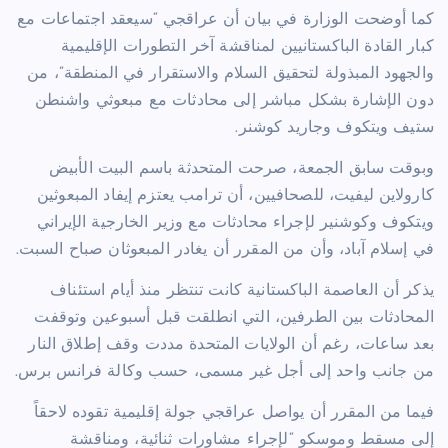
كما أوضحت الوزارة في بيان أن عراقجي “سيعقد اجتماعات مع
كبار القادة الباكستانيين لمناقشة آخر التطورات الإقليمية
والجهود المبذولة لتحقيق السلام والاستقرار في المنطقة”، من
دون الإشارة بشكل مباشر إلى محادثات مع مبعوثي واشنطن
ستيف ويتكوف وجاريد كوشنر.
وبوقت سابق الجمعة، صرحت المتحدثة باسم البيت الأبيض
كارولاين ليفيت، للصحافيين، أن ترامب يعتزم إيفاد المبعوثين
ويتكوف وكوشنير لإجراء محادثات مع وزير الخارجية الإيراني
في إسلام آباد، وأن من المقرر أن يغادر المبعوثان صباح السبت.
يذكر أن العاصمة الباكستانية كانت تنتظر منذ أيام استئناف
المحادثات بين الطرفين، التي انطلقت قبل أسبوعين وتوقفت
بعد ساعات، رغم أن الولايات المتحدة مددت وقف إطلاق النار
من جانب واحد إلى أجل غير مسمى، حسب وكالة فرانس برس.
فيما من المقرر أن يواصل عراقجي جولة إقليمية تقوده لاحقاً
إلى مسقط وموسكو “لإجراء مشاورات ثنائية، ومناقشة