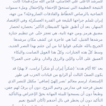
للمرشد الأعلى علي الخامنئي، قدّس الله سرّه.فماذا كانت
النتيجة العظيمة التي تستحقّ الإحتفاء والإحتفال وملء سموات
الضاحية بالرصاص الخطّاط والقاذفات الصاروخيّة؟ من جهة،
إيران تلملم جراحها البليغة في القدرة العسكريّة وفي الإقتصاد
المنهار، بعد أن أطبق عليها “الشيطان الأكبر” بحصاره لحصار
مضيق هرمز..ومن جهة ثانية، هي تعجز حتّى عن تنظيم جنازة
مرشدها القتيل، كما هي عاجزة عن كشف مكان مرشدها
الجريح..بالله عليكم، قولوا لنا من أين جئتم بهذا النصر الجديد،
وسط كلّ هذه الجنازات، وكلّ هذا العويل الصامت..والبكاء
العميق على الأب والإبن والرزق والدار، وعلى جنى العمر!؟
بعد “10 أيّام هدنة” (شكراً إيران..أو شكراً ترامب، لا يهمّ) قد
يكون الصفّ الثالث أو الرابع من قيادات الحزب في طور
الإستعداد لرسم معالم “نصر إلهيّ إضافي” مكمّل للنصر الذي
نعيش فرحته في مدارس وخيم النزوح، دون أن يرفّ لهم جفن،
وطبعاً دون أن يسمحوا للبيئة المهانة بحقّ الإعتراض..وبالتأكيد
التأكيد دون أن يخطر في بال أحدهم (أكان الشيخ نعيم