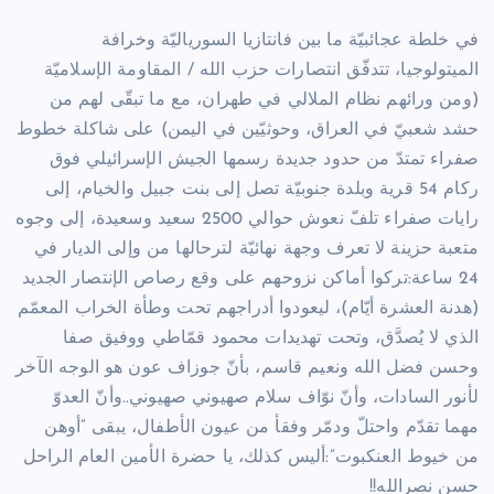
في خلطة عجائبيّة ما بين فانتازيا السورياليّة وخرافة
الميتولوجيا، تتدفّق انتصارات حزب الله / المقاومة الإسلاميّة
(ومن ورائهم نظام الملالي في طهران، مع ما تبقّى لهم من
حشد شعبيّ في العراق، وحوثيّين في اليمن) على شاكلة خطوط
صفراء تمتدّ من حدود جديدة رسمها الجيش الإسرائيلي فوق
ركام 54 قرية وبلدة جنوبيّة تصل إلى بنت جبيل والخيام، إلى
رايات صفراء تلفّ نعوش حوالي 2500 سعيد وسعيدة، إلى وجوه
متعبة حزينة لا تعرف وجهة نهائيّة لترحالها من وإلى الديار في
24 ساعة:تركوا أماكن نزوحهم على وقع رصاص الإنتصار الجديد
(هدنة العشرة أيّام)، ليعودوا أدراجهم تحت وطأة الخراب المعمّم
الذي لا يُصدَّق، وتحت تهديدات محمود قمّاطي ووفيق صفا
وحسن فضل الله ونعيم قاسم، بأنّ جوزاف عون هو الوجه الآخر
لأنور السادات، وأنّ نوّاف سلام صهيوني صهيوني..وأنّ العدوّ
مهما تقدّم واحتلّ ودمّر وفقأ من عيون الأطفال، يبقى “أوهن
من خيوط العنكبوت”:أليس كذلك، يا حضرة الأمين العام الراحل
حسن نصرالله!!