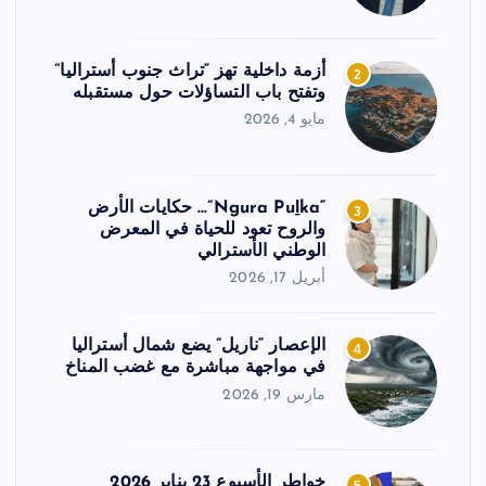
أزمة داخلية تهز “تراث جنوب أستراليا”
2
وتفتح باب التساؤلات حول مستقبله
مايو 4, 2026
“Ngura Puḻka”… حكايات الأرض
3
والروح تعود للحياة في المعرض
الوطني الأسترالي
أبريل 17, 2026
الإعصار “ناريل” يضع شمال أستراليا
4
في مواجهة مباشرة مع غضب المناخ
مارس 19, 2026
خواطر الأسبوع 23 يناير 2026