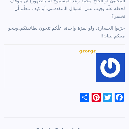
المختبئ..أو الحاج محمد رعد المسموح له بالظهور) أن يتوقّف
لحظة علّه يجيب على السؤال المنقذ:متى..أو كيف نتعلّم أن
نخسر؟
جرّبوا الخسارة، ولو لمرّة واحدة، علّكم تنجون بطائفتكم..وينجو
معكم لبنان!!
george
S
Pi
T
F
h
nt
wi
a
ar
er
tt
c
e
es
er
e