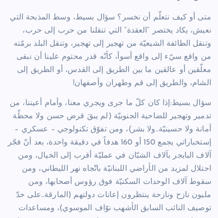
متى أو كيف نتعلّم أن نخسر؟ سؤال بسيط، وسط المذبحة التي
نعيش، يكاد يختصر “العقدة” التي تنقلنا من حرب إلى حرب،
وتنقل الطائفة الشيعيّة من تهجير إلى تهجير، وتنقل البلد برمّته
من واقع سيّء إلى واقع أسوأ، كأنّه قدر محتوم علينا أن نبقى
معلّقين أو عالقين ما بين الطريق إلى القدس، أو الطريق إلى
الشام، والطريق إلى قم وطهران وأصفهان!
سؤال بسيط:إذا كان كلّ ما جرى ويجري معنا، وأمام أعيننا، من
تدمير وتهجير للضاحية الجنوبيّة (لم يبقَ قرض حسن ولا محطّة
أمانة ولا حسينيّة..ولا بشر)، ومن تفوّق تكنولوجي – عسكري –
إستخباراتي يجمع 150 أو 160 هدفاً في دقيقة واحدة، بعد أنّ فجّر
آلاف البايجر بآلاف الشبّان في عمليّة أقرب إلى الخيال، ومن
احتلال لمزيد من الأراضي اللبنانيّة باتّجاه نهر الليطاني، ومن
سقوط آلاف الوحدات السكنيّة فوق رؤوس أصحابها، ومن
مليون نازح ونازحة ينتظرون إعانات دولتهم (المارقة..على حدّ
توصيف النائب السابق الأشهب نوّاف الموسوي)، ومساعدات