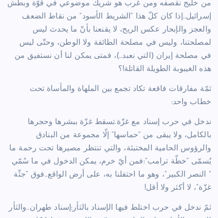
من خليج نقصفه ومن غرب هو شريك موضوعي في قوّة وبطش
إسرائيل..إذا كان كلّ هذا “الشريط الأسود” من نقاط الضعف
والعجز والإبحار عكس الريح، لا يقنعنا بأنّ ما يحدث ليس
لمصلحتنا، وليس في مصلحة الطائفة ولا الوطن، وحتّى ليس
في مصلحة إيران (التي نعبد..)، فمتى يمكن لنا أن نستفيق من
هذه الغيبوبة الطويلة القاتلة!؟
ثمّة مفارقات فاقعة تكاد تجمع بين الملهاة والمأساة تحت
خطاب واحد:
ندخل في حرب إسناد مع غزّة.تسقط غزّة ببشرها وحجرها
بالكامل، ولا يبقى من “حماسها” إلّا مجموعة من البنادق
والرؤوس الحامية المختبئة، والتي تنتظر مصيرها تحت رحمة ما
يُسمّى “خطّة ترامب”:فمن أيّ خرم، يمكن الدخول في ما سُمّي
” النصر الكبير”، وهو ما احتفلنا به، على أرض الواقع..فوق “جثّة
غزّة”، لا أكثر ولا أقل!
ثمّ ندخل في حرب اختلط فيها الإسناد بالثأر:إسناد طهران..والثأر