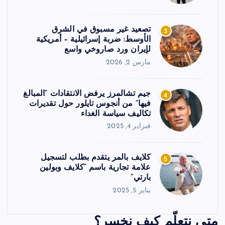
تصعيد غير مسبوق في الشرق
3
الأوسط: ضربة إسرائيلية – أمريكية
لإيران ورد صاروخي واسع
مارس 2, 2026
جيم تشالمرز يرفض الانتقادات “المبالغ
4
فيها” من أنجوس تايلور حول تقديرات
تكاليف سياسة الغداء
فبراير 4, 2025
كلايف بالمر يتقدم بطلب لتسجيل
5
علامة تجارية باسم “كلايف وبولين
بارتي”
يناير 5, 2025
متى نتعلّم كيف نخسر؟