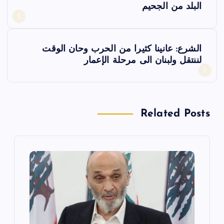
ص
البلد من الجحيم
فّ
الشرع: عانينا كثيرا من الحرب وحان الوقت
ح
لننتقل ولبنان الى مرحلة الإعمار
ا
ل
Related Posts
م
ق
ا
ل