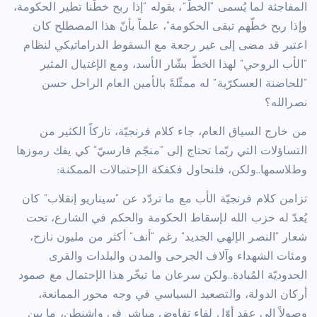
المفاجئة لما يُسمى “الخطّ”، بقوله “إذا ربح خطّنا تطير الحكومة،
وإذا ربح خطّهم تبقى الحكومة”، علماً بأنّ هذا المصطلح كان
اعتبر قد مضى إلى غير رجعة مع السقوط الدراماتيكي لنظام
“الأب الروحي” لهذا الخطّ بشّار الأسد، ومع الإغتيال المثير
“للحاضنة العسكرّية” له ممثّلةً بالأمين العام الراحل حسن
نصرالله؟
من خارج السياق العام، جاء كلام فرنجيّة، تاركاً الكثير من
التساؤلات التي ربّما تحتاج إلى “منجّم فارسيّ” كي يفك رموزها
وطلاسمها..ولكن، فلنحاول فكفكة الإحتمالات الممكنة:
تزامن كلام فرنجيّة الأب مع ما تردّد عن “سيناريو إنقلاب” كان
يُعدّ له حزب الله لإسقاط الحكومة والحكم في الشارع، تحت
شعار “النصر الإلهي الجديد” رغم “أنف” أكثر من مليون نازح،
ومئات الشهداء وآلاف الجرحى والمدن والبلدات والقرى
الحدوديّة المُبادة..ولكن سرعان ما تبخّر هذا الإحتمال مع صمود
أركان الدولة، والتصعيد السياسي في وجه محور الممانعة،
وصولاً إلى عقد أوّل لقاء تفاوض مباشر في واشنطن، ما بين