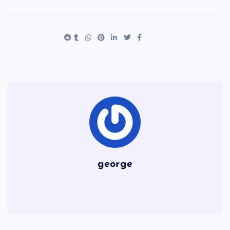
ar
er
tt
c
e
es
er
e
t
b
o
o
k
george