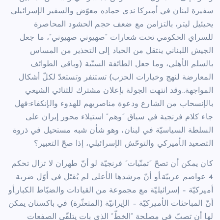
سفيرة لبنان في أميركا ندى حماده معوّض والسفير الإسرائيلي
يحيئيل ليتر، بالتزامن مع ضعف حجم الحشود المحاصرة
للسراي الحكومي تحت شعارات “صهيوني صهيوني”، ما جعل
الجيش اللبناني ينتقل من الحياد إلى التحذير من المساس
بالسلم الأهلي، وما جعل الطائفة السنّية (وباقي الطوائف
المعارضة لنهج وخيارات الحزب) تستنفر وتستعدّ لكلّ أشكال
المواجهة..وقد انتهت الجولة بإعلان مشترك للثنائي الشيعي
بالإنسحاب من الشارع ودعوة مناصريهم للهدوء والإنكفاء:فهل
جاء كلام فرنجية في سياق “وهم” استيلاء محور إيران على
السلطة السياسيّة في لبنان، وهو شأن شبه مستحيل في ذروة
التصعيد الأميركي والتوحّش الإسرائيلي، إذا صحّ التعبير؟
كان يمكن أن تصحّ “تمنّيات” فرنجيّة لو أنّ طهران لا تزال تحكم
4 عواصم عربيّة.أو أنّ مرشدها الأعلى لم يُقتَل في أوّل ضربة
أميركيّة – إسرائيليّة مع مجموعة من القيادات والضبّاط الكبار.أو
أنّ المباحثات الأميركيّة – الإيرانيّة (المتعثّرة) في باكستان يمكن
لها أن تصبّ في مصلحة “الخطّ” الذي بات يتلقّى الصفعات