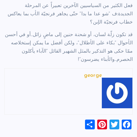
فعل الكثير من السياسيين الآخرين تعبيراً عن المرحلة
الجديدة:ف “شو عدا ما بدا” حتّى يجاهر فرنجيّة الأب بما يعاكس
خطاب فرنجيّة الإبن؟
قد تكون زلّة لسان، أو شحنة حنين إلى ماضٍ زائل..أو في أحسن
الأحوال “بكاء على الأطلال”، ولكن أفضل ما يمكن إستخلاصه
ممّا حكى هو التذكير بالمثل الشهير القائل “الآباء يأكلون
الحصرم..والأبناء يضرسون”!
george
S
Pi
T
F
h
nt
wi
a