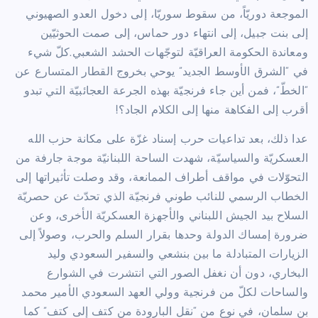
الموجعة دوريّاً، من سقوط سوريّا، إلى دخول العدو الصهيوني
إلى بنت جبيل، إلى انتهاء دور حماس، إلى صمت الحوثيّين
ومعاندة الحكومة العراقيّة لتوجّهات الحشد الشعبي.كلّ شيء
في “الشرق الأوسط الجديد” يوحي بخروج القطار المتسارع عن
“الخطّ”، فمن أين جاء فرنجيّة بهذه الجرعة العجائبيّة التي تبدو
أقرب إلى الفكاهة منها إلى الكلام الجاد؟!
عدا ذلك، بعد تداعيات حرب إسناد غزّة على مكانة حزب الله
العسكريّة والسياسيّة، شهدت الساحة اللبنانيّة موجة جارفة من
التحوّلات في مواقف أطراف الممانعة، وقد وصلت تأثيراتها إلى
الخطاب الرسمي للنائب طوني فرنجيّة الذي تحدّث عن حصريّة
السلاح بيد الجيش اللبناني والأجهزة العسكريّة الأخرى، وعن
ضرورة إمساك الدولة وحدها بقرار السلم والحرب، وصولاً إلى
الزيارات المتبادلة ما بين بنشعي والسفير السعودي وليد
البخاري، دون أن نغفل الصور التي انتشرت في الشوارع
والساحات لكلّ من فرنجية وولي العهد السعودي الأمير محمد
بن سلمان، في نوع من “نقل البارودة من كتف إلى كتف” كما