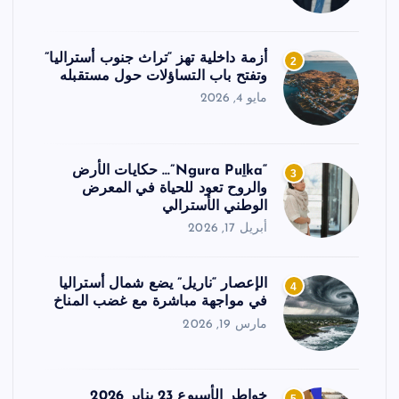
أزمة داخلية تهز “تراث جنوب أستراليا”
2
وتفتح باب التساؤلات حول مستقبله
مايو 4, 2026
“Ngura Puḻka”… حكايات الأرض
3
والروح تعود للحياة في المعرض
الوطني الأسترالي
أبريل 17, 2026
الإعصار “ناريل” يضع شمال أستراليا
4
في مواجهة مباشرة مع غضب المناخ
مارس 19, 2026
خواطر الأسبوع 23 يناير 2026