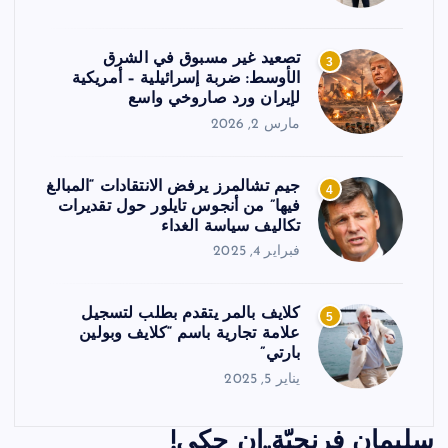
تصعيد غير مسبوق في الشرق
3
الأوسط: ضربة إسرائيلية – أمريكية
لإيران ورد صاروخي واسع
مارس 2, 2026
جيم تشالمرز يرفض الانتقادات “المبالغ
4
فيها” من أنجوس تايلور حول تقديرات
تكاليف سياسة الغداء
فبراير 4, 2025
كلايف بالمر يتقدم بطلب لتسجيل
5
علامة تجارية باسم “كلايف وبولين
بارتي”
يناير 5, 2025
سليمان فرنجيّة..إن حكى!