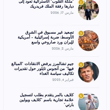
“ملكة القلوب” الأسترالية تعود إلى
2
ديارها رفقة الملك فريدريك
مارس 17, 2026
تصعيد غير مسبوق في الشرق
3
الأوسط: ضربة إسرائيلية – أمريكية
لإيران ورد صاروخي واسع
مارس 2, 2026
جيم تشالمرز يرفض الانتقادات “المبالغ
4
فيها” من أنجوس تايلور حول تقديرات
تكاليف سياسة الغداء
فبراير 4, 2025
كلايف بالمر يتقدم بطلب لتسجيل
5
علامة تجارية باسم “كلايف وبولين
بارتي”