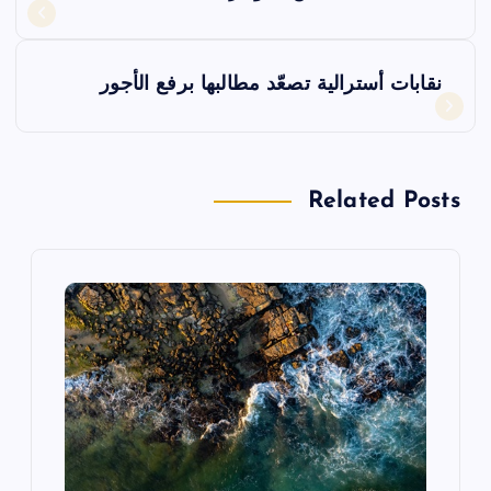
ص
فّ
نقابات أسترالية تصعّد مطالبها برفع الأجور
ح
ا
Related Posts
ل
م
ق
ا
ل
ا