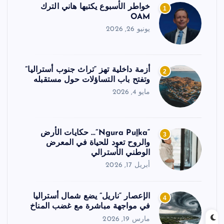
خواطر الأسبوع يكتبها هاني الترك
1
OAM
يونيو 26, 2026
أزمة داخلية تهز “تراث جنوب أستراليا”
2
وتفتح باب التساؤلات حول مستقبله
مايو 4, 2026
“Ngura Puḻka”… حكايات الأرض
3
والروح تعود للحياة في المعرض
الوطني الأسترالي
أبريل 17, 2026
الإعصار “ناريل” يضع شمال أستراليا
4
في مواجهة مباشرة مع غضب المناخ
مارس 19, 2026