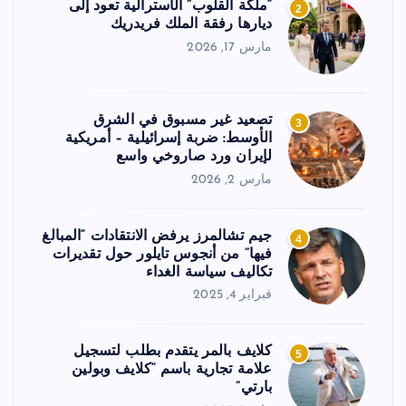
“ملكة القلوب” الأسترالية تعود إلى
2
ديارها رفقة الملك فريدريك
مارس 17, 2026
تصعيد غير مسبوق في الشرق
3
الأوسط: ضربة إسرائيلية – أمريكية
لإيران ورد صاروخي واسع
مارس 2, 2026
جيم تشالمرز يرفض الانتقادات “المبالغ
4
فيها” من أنجوس تايلور حول تقديرات
تكاليف سياسة الغداء
فبراير 4, 2025
كلايف بالمر يتقدم بطلب لتسجيل
5
علامة تجارية باسم “كلايف وبولين
بارتي”