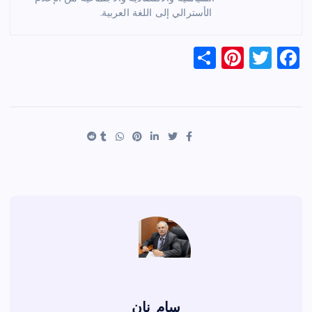
الأسترالي إلى اللغة العربية.
S
Pi
T
F
h
nt
wi
a
ar
er
tt
c
e
es
er
e
t
b
o
o
k
سام نان