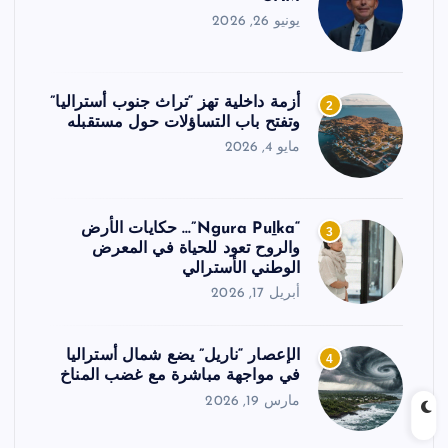
يونيو 26, 2026
أزمة داخلية تهز “تراث جنوب أستراليا”
2
وتفتح باب التساؤلات حول مستقبله
مايو 4, 2026
“Ngura Puḻka”… حكايات الأرض
3
والروح تعود للحياة في المعرض
الوطني الأسترالي
أبريل 17, 2026
الإعصار “ناريل” يضع شمال أستراليا
4
في مواجهة مباشرة مع غضب المناخ
مارس 19, 2026