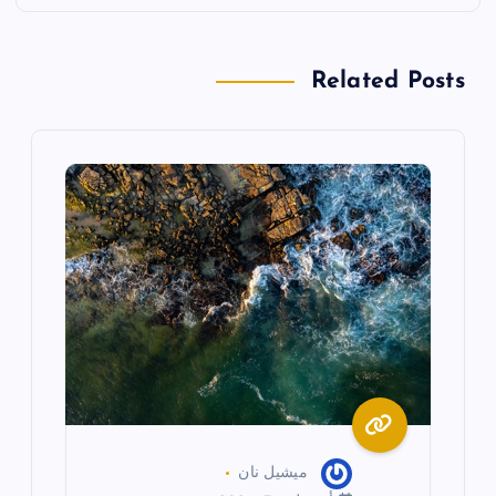
ا
ل
Related Posts
م
ق
ا
ل
ا
ت
ميشيل نان