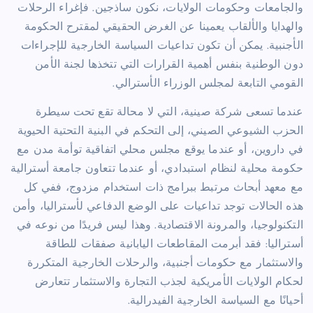
والجامعات وحكومات الولايات، نكون ساذجين. فإغراء الرحلات
والهدايا والألقاب يعمينا عن الغرض الحقيقي لمقترح الحكومة
الأجنبية. يمكن أن تكون تداعيات السياسة الخارجية للإجراءات
دون الوطنية بنفس أهمية القرارات التي تتخذها لجنة الأمن
القومي التابعة لمجلس الوزراء الأسترالي.
عندما تسعى شركة صينية، التي لا محالة تقع تحت سيطرة
الحزب الشيوعي الصيني، إلى التحكم في البنية التحتية الحيوية
في داروين، أو عندما يوقع مجلس محلي اتفاقية توأمة مدن مع
حكومة محلية لنظام استبدادي، أو عندما تتعاون جامعة أسترالية
مع معهد أبحاث مرتبط ببرامج ذات استخدام مزدوج، ففي كل
هذه الحالات توجد تداعيات على الوضع الدفاعي لأستراليا، وأمن
التكنولوجيا، والمرونة الاقتصادية. وهذا ليس فريدًا من نوعه في
أستراليا: فقد أبرمت المقاطعات اليابانية صفقات للطاقة
والاستثمار مع حكومات أجنبية، والرحلات الخارجية المتكررة
لحكام الولايات الأمريكية لجذب التجارة والاستثمار تتعارض
أحيانًا مع السياسة الخارجية الفيدرالية.