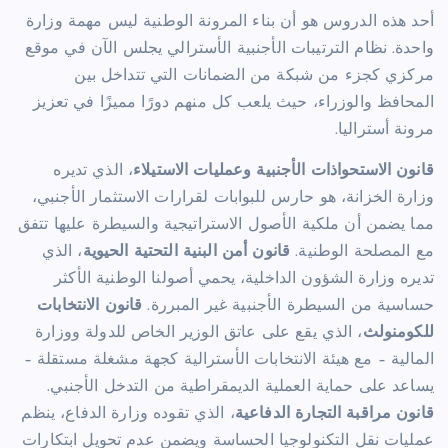
أحد هذه الدروس هو أن بناء المرونة الوطنية ليس مهمة وزارة
واحدة. نظام الترتيبات الأجنبية الأسترالي يجلس الآن في موقع
مركزي كجزء من شبكة من الضمانات التي تتداخل بين
المحافظ والوزراء، حيث يلعب كل منهم دورًا مميزًا في تعزيز
مرونة أستراليا.
قانون الاستحواذات الأجنبية وعمليات الاستيلاء
، الذي تديره
وزارة الخزانة، هو حارس للبوابات لقرارات الاستثمار الأجنبي،
مما يضمن أن ملكية الأصول الاستراتيجية والسيطرة عليها تتفق
مع المصلحة الوطنية.
قانون أمن البنية التحتية الحيوية
، الذي
تديره وزارة الشؤون الداخلية، يحمي أصولنا الوطنية الأكثر
حساسية من السيطرة الأجنبية غير المبررة.
قانون الانتخابات
للكومنولث
، الذي يقع على عاتق الوزير الخاص للدولة ووزارة
المالية – مع هيئة الانتخابات الأسترالية كجهة مشغلة مستقلة –
يساعد على حماية العملية الديمقراطية من التدخل الأجنبي.
قانون مراقبة التجارة الدفاعية
، الذي تقوده وزارة الدفاع، ينظم
عمليات نقل التكنولوجيا الحساسة ويضمن عدم تحويل ابتكارات