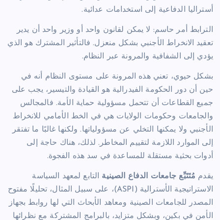
أستراليا الدفاعية إلى استخدامات عدائية.
الترابط أمر حاسم: لا يمكن لقانون واحد أو وزير واحد أن يدير
تعقيد الانخراط الأجنبي بشكل منعزل. فالتأثير المشترك هو الذي
يؤدي إلى الشفافية والمرونة عبر النظام.
بشكل حيوي، تعني هذه المرونة على مستوى النظام أنه في
حين أن دور الحكومة الفيدرالية هو القيادة والتيسير، يجب على
جميع القطاعات أن تتحمل مسؤولية حماية الأمة. فالمجالس
والجامعات وحكومات الولايات هي في الخط الأمامي للانخراط
الأجنبي ولا يمكنها التخلي عن مسؤولياتها. ولكنها غالبًا ما تفتقر
إلى الموارد اللازمة لتقييم المخاطر. لذلك، هناك حاجة إلى
أدوات بحثية مستقلة للمساعدة في سد هذه الفجوة.
يقدم
مُتَتَبِّع جامعات الدفاع الصينية
التابع لمعهد السياسة
الاستراتيجية الأسترالية (ASPI)، على سبيل المثال، تحليلًا مفتوح
المصدر للجامعات الصينية ومعاهد الأبحاث التي لها روابط بجهاز
الأمن في بكين، وبشكل متزايد، بالبرامج المشتركة مع نظرائها