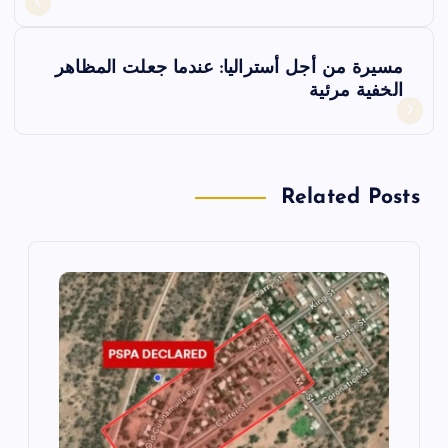
ص
فّ
مسيرة من أجل أستراليا: عندما جعلت المظاهر
الخفية مرئية
ح
ا
Related Posts
ل
م
ق
ا
ل