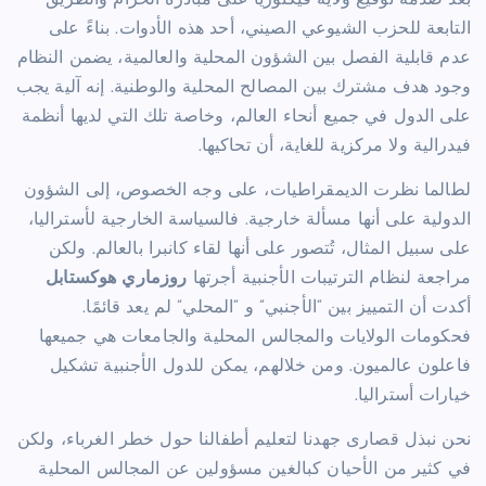
بعد صدمة توقيع ولاية فيكتوريا على مبادرة الحزام والطريق
التابعة للحزب الشيوعي الصيني، أحد هذه الأدوات. بناءً على
عدم قابلية الفصل بين الشؤون المحلية والعالمية، يضمن النظام
وجود هدف مشترك بين المصالح المحلية والوطنية. إنه آلية يجب
على الدول في جميع أنحاء العالم، وخاصة تلك التي لديها أنظمة
فيدرالية ولا مركزية للغاية، أن تحاكيها.
لطالما نظرت الديمقراطيات، على وجه الخصوص، إلى الشؤون
الدولية على أنها مسألة خارجية. فالسياسة الخارجية لأستراليا،
على سبيل المثال، تُتصور على أنها لقاء كانبرا بالعالم. ولكن
مراجعة لنظام الترتيبات الأجنبية أجرتها
روزماري هوكستابل
أكدت أن التمييز بين “الأجنبي” و “المحلي” لم يعد قائمًا.
فحكومات الولايات والمجالس المحلية والجامعات هي جميعها
فاعلون عالميون. ومن خلالهم، يمكن للدول الأجنبية تشكيل
خيارات أستراليا.
نحن نبذل قصارى جهدنا لتعليم أطفالنا حول خطر الغرباء، ولكن
في كثير من الأحيان كبالغين مسؤولين عن المجالس المحلية