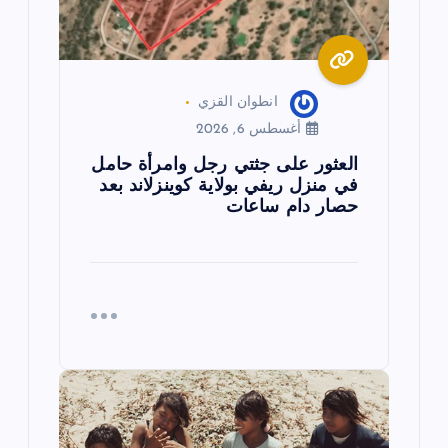
ا
ت
انطوان القزي
أغسطس 6, 2026
العثور على جثتي رجل وامرأة حامل
في منزل ريفي بولاية كوينزلاند بعد
حصار دام ساعات