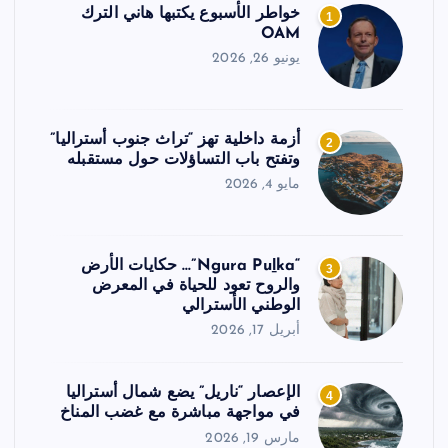
خواطر الأسبوع يكتبها هاني الترك
1
OAM
يونيو 26, 2026
أزمة داخلية تهز “تراث جنوب أستراليا”
2
وتفتح باب التساؤلات حول مستقبله
مايو 4, 2026
“Ngura Puḻka”… حكايات الأرض
3
والروح تعود للحياة في المعرض
الوطني الأسترالي
أبريل 17, 2026
الإعصار “ناريل” يضع شمال أستراليا
4
في مواجهة مباشرة مع غضب المناخ
مارس 19, 2026