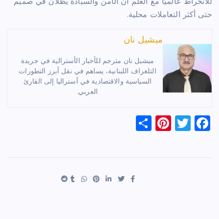
للانخراط عالميًا مع العلم أن الأمن والسيادة يظلان في صميم
حتى أكثر التعاملات محلية.
ميشيل نان
ميشيل نان مترجم للأخبار الأسترالية في جريدة
التلغراف اللبنانية، يساهم في نقل أبرز التطورات
السياسية والاقتصادية في أستراليا إلى القارئ
العربي.
S
Pi
T
F
h
nt
wi
a
ar
er
tt
c
e
es
er
e
t
b
o
o