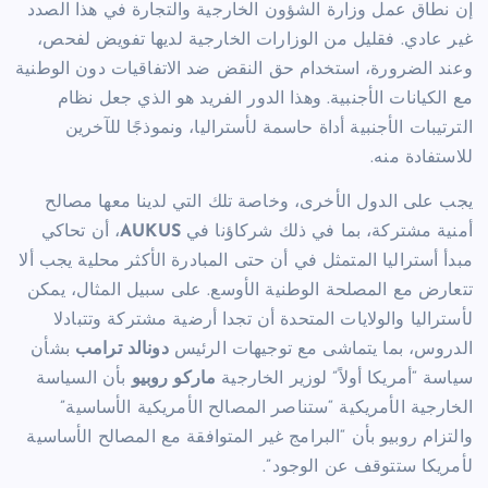
إن نطاق عمل وزارة الشؤون الخارجية والتجارة في هذا الصدد
غير عادي. فقليل من الوزارات الخارجية لديها تفويض لفحص،
وعند الضرورة، استخدام حق النقض ضد الاتفاقيات دون الوطنية
مع الكيانات الأجنبية. وهذا الدور الفريد هو الذي جعل نظام
الترتيبات الأجنبية أداة حاسمة لأستراليا، ونموذجًا للآخرين
للاستفادة منه.
يجب على الدول الأخرى، وخاصة تلك التي لدينا معها مصالح
أمنية مشتركة، بما في ذلك شركاؤنا في
AUKUS
، أن تحاكي
مبدأ أستراليا المتمثل في أن حتى المبادرة الأكثر محلية يجب ألا
تتعارض مع المصلحة الوطنية الأوسع. على سبيل المثال، يمكن
لأستراليا والولايات المتحدة أن تجدا أرضية مشتركة وتتبادلا
الدروس، بما يتماشى مع توجيهات الرئيس
دونالد ترامب
بشأن
سياسة “أمريكا أولاً” لوزير الخارجية
ماركو روبيو
بأن السياسة
الخارجية الأمريكية “ستناصر المصالح الأمريكية الأساسية”
والتزام روبيو بأن “البرامج غير المتوافقة مع المصالح الأساسية
لأمريكا ستتوقف عن الوجود”.