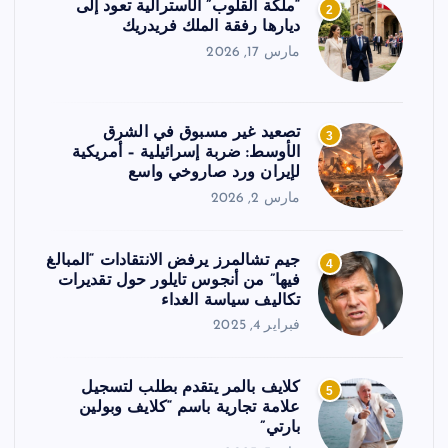
“ملكة القلوب” الأسترالية تعود إلى
2
ديارها رفقة الملك فريدريك
مارس 17, 2026
تصعيد غير مسبوق في الشرق
3
الأوسط: ضربة إسرائيلية – أمريكية
لإيران ورد صاروخي واسع
مارس 2, 2026
جيم تشالمرز يرفض الانتقادات “المبالغ
4
فيها” من أنجوس تايلور حول تقديرات
تكاليف سياسة الغداء
فبراير 4, 2025
كلايف بالمر يتقدم بطلب لتسجيل
5
علامة تجارية باسم “كلايف وبولين
بارتي”