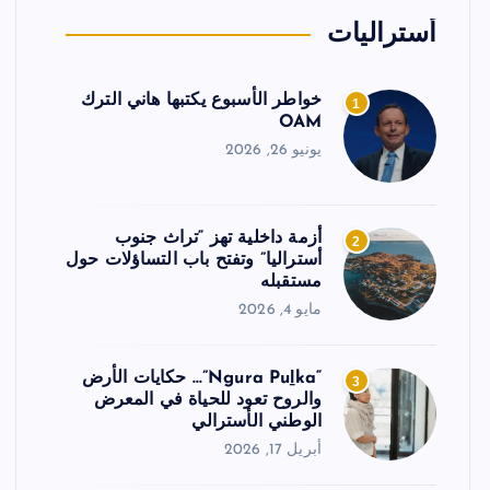
أستراليات
خواطر الأسبوع يكتبها هاني الترك
1
OAM
يونيو 26, 2026
أزمة داخلية تهز “تراث جنوب
2
أستراليا” وتفتح باب التساؤلات حول
مستقبله
مايو 4, 2026
“Ngura Puḻka”… حكايات الأرض
3
والروح تعود للحياة في المعرض
الوطني الأسترالي
أبريل 17, 2026