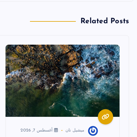
ح
ا
Related Posts
ل
م
ق
ا
ل
ا
ميشيل نان
أغسطس 7, 2026