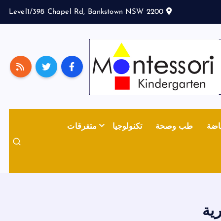
Level1/398 Chapel Rd, Bankstown NSW 2200
اضة
طب وصحة
تكنولوجيا
متفرقات
ية