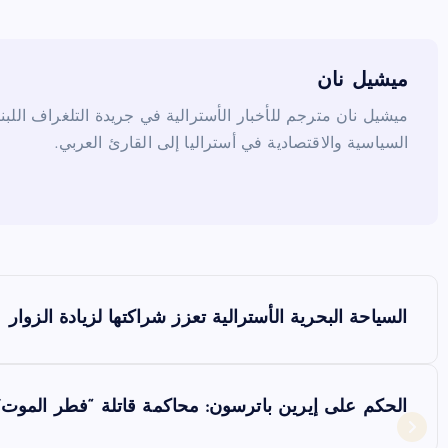
o
o
k
ميشيل نان
ميشيل نان مترجم للأخبار الأسترالية في جريدة التلغراف اللبن
السياسية والاقتصادية في أستراليا إلى القارئ العربي.
ت
السياحة البحرية الأسترالية تعزز شراكتها لزيادة الزوار
ص
فّ
الحكم على إيرين باترسون: محاكمة قاتلة “فطر الموت” ت