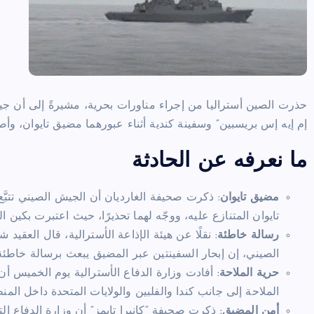
حذرت الصين أستراليا من إجراء مناورات بحرية، مشيرةً إلى أن جيش 
إم إيه إس بريسبين” وسفينة كندية أثناء عبورهما مضيق تايوان، وأصدر
ما نعرفه عن الحادثة
مضيق تايوان
: ذكرت صحيفة الغارديان أن الجيش الصيني تتبَّع
تايوان المتنازع عليه، ووجّه لهما تحذيرًا، حيث اعتبرت بكين الحا
رسالة خاطئة
: نقلًا عن هيئة الإذاعة الأسترالية، قال العق
الصيني، إن إبحار السفينتين عبر المضيق يبعث برسالة خاطئة و
حرية الملاحة
: أفادت وزارة الدفاع الأسترالية يوم الخميس 
الملاحة إلى جانب كندا والفلبين والولايات المتحدة داخل الم
أمن المضيق
: ذكرت صحيفة “كانبرا تايمز” أن وزارة الدفاع ا