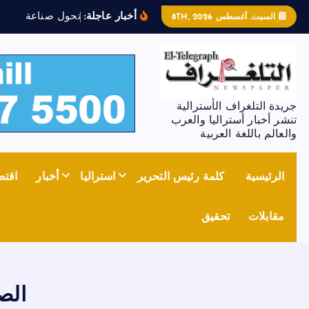
أخبار عاجلة:
ت
ح
و
ل
ص
ن
ا
ع
ة
ا
ل
ص
ل
ب
السبت. أغسطس 8TH, 2026
جريدة التلغراف الأسترالية
تنشر أخبار أستراليا والعرب
والعالم باللغة العربية
الرئيسية
كلمة رئيس التحرير
استراليا
أخبار
اقتص
مقابلات
تحقيق
الص