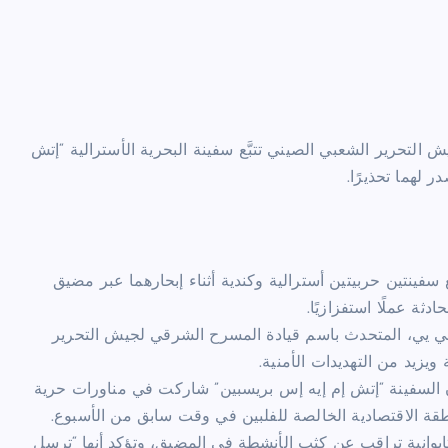
التحرير الشعبي الصيني تتبَّع سفينة البحرية الأسترالية “إتش
 لهما تحذيرًا.
 سفينتين حربيتين أسترالية وكندية أثناء إبحارهما عبر مضيق
دثة عملًا استفزازيًا.
يد شي يي، المتحدث باسم قيادة المسرح الشرقي لجيش التحرير
يزيد من التهديدات الأمنية.
أن السفينة “إتش إم إيه إس بريسبين” شاركت في مناورات حرية
نطقة الاقتصادية الخالصة للفلبين في وقت سابق من الأسبوع.
لتايوانية تراقب عن كثب الأنشطة في المضيق، وتؤكد أنها “ترسل