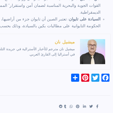
القوات الجوية والبحرية المناسبة لضمان أمن واستقرار” المم
الديمقراطية.
السيادة على تايوان
: تعتبر الصين أن تايوان جزء من أراضيها
الحكومة التايوانية على مطالبات بكين بالسيادة، وذلك بحسب 
ميشيل نان
ميشيل نان مترجم للأخبار الأسترالية في جريدة التلغ
في أستراليا إلى القارئ العربي.
S
Pi
T
F
h
nt
wi
a
ar
er
tt
c
e
es
er
e
t
b