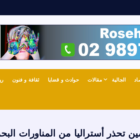
ف
ي
اد
الجالية
مقالات
حوادث و قضايا
ثقافة و فنون
ري
ين تحذر أستراليا من المناورات البحر