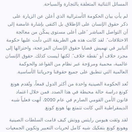
المسائل الثنائية المتعلقة بالتجارة والسياحة.
لم يأتِ بيان الحكومة الأسترالية الذي أعلن عن الزيارة على
ذكر حقوق الإنسان على الإطلاق. بل اكتفى بإشارة غامضة إلى
أن التواصل المباشر “على أعلى مستوى يمكّن من معالجة
الاختلافات”. لقد كانت هذه هي الطريقة التي دأبت عليها حكومة
ألبانيز في تهميش قضايا حقوق الإنسان المزعجة، واختزالها إلى
مجرد خلاف أو “نقطة خلاف”. لكنها ليست كذلك. حقوق الإنسان
عالمية، محمية ومروّجة عبر نظام من القواعد والحوكمة
العالمية التي تنطبق على جميع حقوقنا وحرياتنا الأساسية.
تُعد الحكومة الصينية واحدة من أكثر الدول قمعاً، وتُقدم هونغ
كونغ دراسة حالة محبطة في هذا الصدد. فمن خلال اعتماد
قانون الأمن القومي الصارم في عام 2020، أنهت فعلياً شبه
الديمقراطية التي كانت تتمتع بها هونغ كونغ.
لقد وثقت هيومن رايتس ووتش كيف قامت السلطات الصينية
وهونغ كونغ بتفكيك شبه كامل لحريات التعبير وتكوين الجمعيات