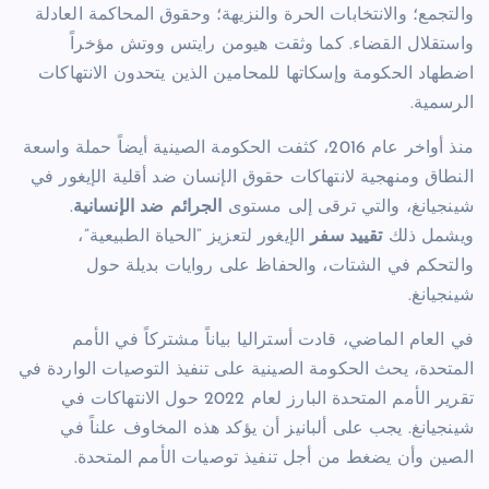
والتجمع؛ والانتخابات الحرة والنزيهة؛ وحقوق المحاكمة العادلة
واستقلال القضاء. كما وثقت هيومن رايتس ووتش مؤخراً
اضطهاد الحكومة وإسكاتها للمحامين الذين يتحدون الانتهاكات
الرسمية.
منذ أواخر عام 2016، كثفت الحكومة الصينية أيضاً حملة واسعة
النطاق ومنهجية لانتهاكات حقوق الإنسان ضد أقلية الإيغور في
شينجيانغ، والتي ترقى إلى مستوى
الجرائم ضد الإنسانية
.
ويشمل ذلك
تقييد سفر
الإيغور لتعزيز “الحياة الطبيعية”،
والتحكم في الشتات، والحفاظ على روايات بديلة حول
شينجيانغ.
في العام الماضي، قادت أستراليا بياناً مشتركاً في الأمم
المتحدة، يحث الحكومة الصينية على تنفيذ التوصيات الواردة في
تقرير الأمم المتحدة البارز لعام 2022 حول الانتهاكات في
شينجيانغ. يجب على ألبانيز أن يؤكد هذه المخاوف علناً في
الصين وأن يضغط من أجل تنفيذ توصيات الأمم المتحدة.