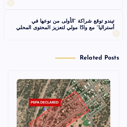
فّ
تيندو توقع شراكة “الأولى من نوعها في
ح
أستراليا” مع وادّا مولي لتعزيز المحتوى المحلي
ا
ل
Related Posts
م
ق
ا
ل
ا