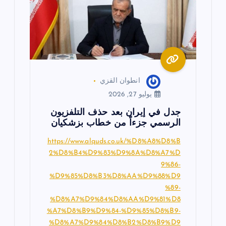
انطوان القزي
يوليو 27, 2026
جدل في إيران بعد حذف التلفزيون
الرسمي جزءاً من خطاب بزشكيان
https://www.alquds.co.uk/%D8%A8%D8%B
2%D8%B4%D9%83%D9%8A%D8%A7%D
9%86-
%D9%85%D8%B3%D8%AA%D9%88%D9
%89-
%D8%A7%D9%84%D8%AA%D9%81%D8
%A7%D8%B9%D9%84-%D9%85%D8%B9-
%D8%A7%D9%84%D8%B2%D8%B9%D9