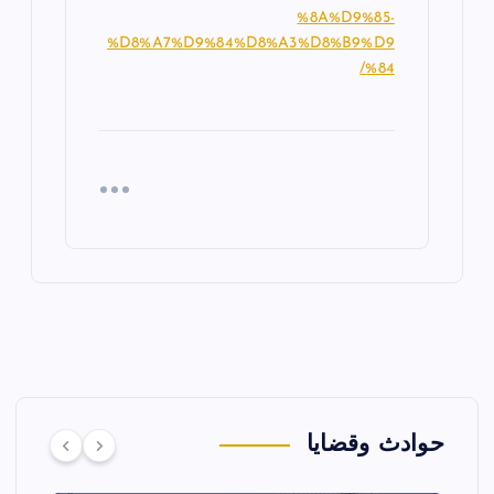
%8A%D9%85-
%D8%A7%D9%84%D8%A3%D8%B9%D9
%84/
حوادث وقضايا