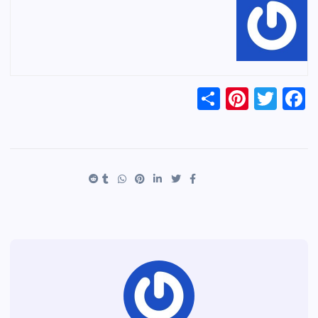
S
Pi
T
F
h
nt
wi
a
ar
er
tt
c
e
es
er
e
t
b
o
o
k