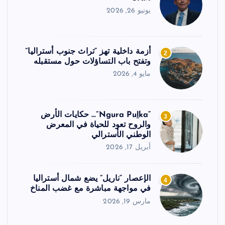
يونيو 26, 2026
أزمة داخلية تهز “تراث جنوب أستراليا”
2
وتفتح باب التساؤلات حول مستقبله
مايو 4, 2026
“Ngura Puḻka”… حكايات الأرض
3
والروح تعود للحياة في المعرض
الوطني الأسترالي
أبريل 17, 2026
الإعصار “ناريل” يضع شمال أستراليا
4
في مواجهة مباشرة مع غضب المناخ
مارس 19, 2026