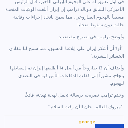
في أول تعليق له على الهجوم الإيراني الأخير، قال الرئيس
الأميركي السابق دونالد ترامب إن إيران أبلغت الولايات المتحدة
مسبقاً بالهجوم الصاروخي، مما سمح باتخاذ إجراءات وقائية
حالت دون سقوط ضحايا.
وأوضح ترامب في تصريح مقتضب:
“أودّ أن أشكر إيران على إبلاغنا المسبق، مما سمح لنا بتفادي
الخسائر البشرية.”
وأضاف أن 13 صاروخاً من أصل 14 أطلقتها إيران تم إسقاطها
بنجاح، مشيراً إلى كفاءة الدفاعات الأميركية في التصدي
للهجوم.
وختم ترامب تصريحه برسالة تحمل لهجة تهدئة، قائلاً:
“مبروك للعالم.. حان الآن وقت السلام.”
george