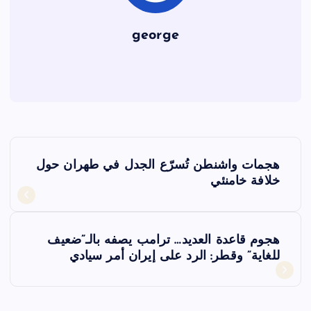
george
ت
هجمات واشنطن تُسرّع الجدل في طهران حول
ص
خلافة خامنئي
فّ
هجوم قاعدة العديد… ترامب يصفه بالـ”ضعيف
ح
للغاية” وقطر: الرد على إيران أمر سيادي
ا