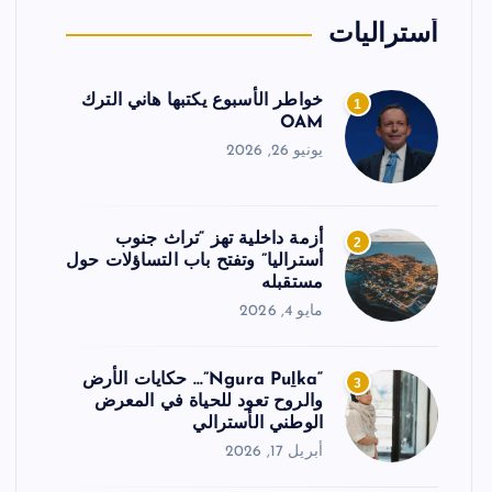
أستراليات
خواطر الأسبوع يكتبها هاني الترك
1
OAM
يونيو 26, 2026
أزمة داخلية تهز “تراث جنوب
2
أستراليا” وتفتح باب التساؤلات حول
مستقبله
مايو 4, 2026
“Ngura Puḻka”… حكايات الأرض
3
والروح تعود للحياة في المعرض
الوطني الأسترالي
أبريل 17, 2026