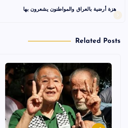
فّ
هزة أرضية بالعراق والمواطنون يشعرون بها
ح
ا
Related Posts
ل
م
ق
ا
ل