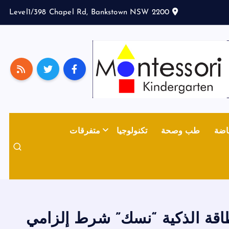
Level1/398 Chapel Rd, Bankstown NSW 2200
اضة
طب وصحة
تكنولوجيا
متفرقات