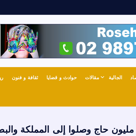
ش
ع
ل
اد
الجالية
مقالات
حوادث و قضايا
ثقافة و فنون
ري