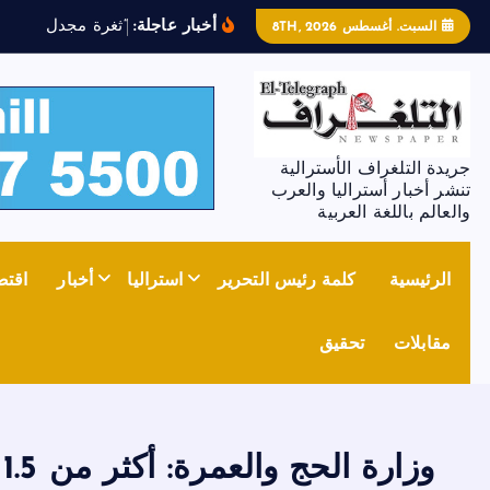
أخبار عاجلة:
“
ث
غ
ر
ة
م
ج
د
ل
ز
و
ن
”
ت
السبت. أغسطس 8TH, 2026
جريدة التلغراف الأسترالية
تنشر أخبار أستراليا والعرب
والعالم باللغة العربية
الرئيسية
كلمة رئيس التحرير
استراليا
أخبار
اقتص
مقابلات
تحقيق
وزارة الحج والعمرة: أكثر من 1.5 مليون حاج وصلوا إلى المملكة والبطاقة الذكية “نسك” شرط إلزامي