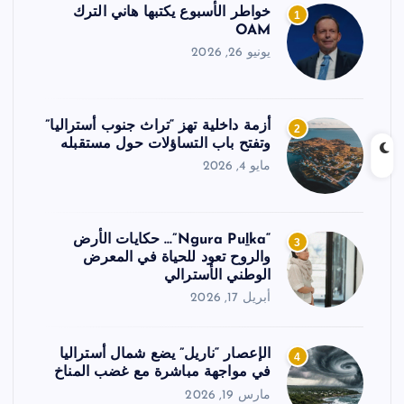
خواطر الأسبوع يكتبها هاني الترك
1
OAM
يونيو 26, 2026
أزمة داخلية تهز “تراث جنوب أستراليا”
2
وتفتح باب التساؤلات حول مستقبله
مايو 4, 2026
“Ngura Puḻka”… حكايات الأرض
3
والروح تعود للحياة في المعرض
الوطني الأسترالي
أبريل 17, 2026
الإعصار “ناريل” يضع شمال أستراليا
4
في مواجهة مباشرة مع غضب المناخ
مارس 19, 2026