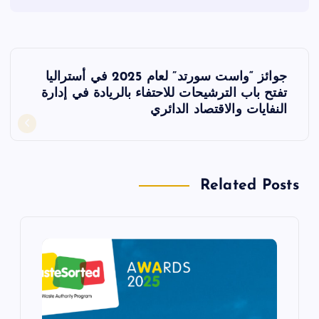
ت
جوائز “واست سورتد” لعام 2025 في أستراليا
ص
تفتح باب الترشيحات للاحتفاء بالريادة في إدارة
النفايات والاقتصاد الدائري
فّ
ح
Related Posts
ا
ل
م
ق