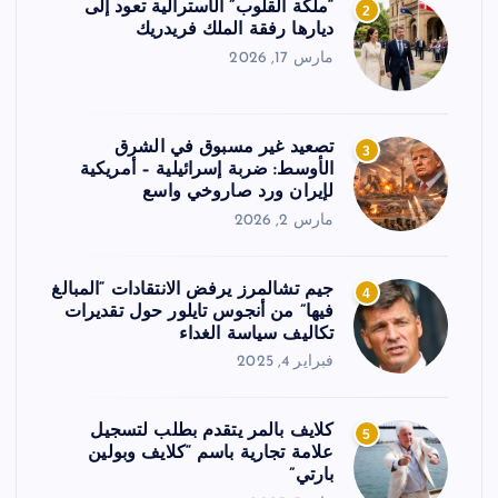
“ملكة القلوب” الأسترالية تعود إلى
2
ديارها رفقة الملك فريدريك
مارس 17, 2026
تصعيد غير مسبوق في الشرق
3
الأوسط: ضربة إسرائيلية – أمريكية
لإيران ورد صاروخي واسع
مارس 2, 2026
جيم تشالمرز يرفض الانتقادات “المبالغ
4
فيها” من أنجوس تايلور حول تقديرات
تكاليف سياسة الغداء
فبراير 4, 2025
كلايف بالمر يتقدم بطلب لتسجيل
5
علامة تجارية باسم “كلايف وبولين
بارتي”