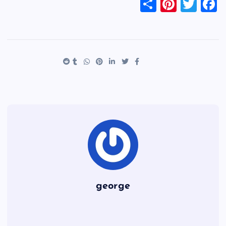
S
Pi
T
F
h
nt
wi
a
ar
er
tt
c
e
es
er
e
t
b
o
o
k
george