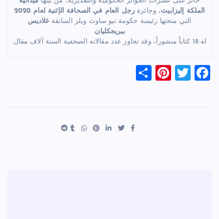
حائز على عشرات الجوائز الحكومية والتقديرية، من بينها
ميدالية
الملكة إليزابيث
، وجائزة
رجل العام في الصحافة الإثنية لعام 2020
التي منحتها رئيسة حكومة نيو ساوث ويلز السابقة
غلاديس
بيريجكليان
.
له 18 كتاباً منشوراً، وقد تجاوز عدد مقالاته الصحفية الستة آلاف مقال.
S
Pi
T
F
h
nt
wi
a
ar
er
tt
c
e
es
er
e
t
b
o
o
k