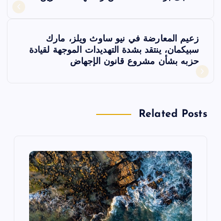
ص
فّ
زعيم المعارضة في نيو ساوث ويلز، مارك
ح
سبيكمان، ينتقد بشدة التهديدات الموجهة لقيادة
حزبه بشأن مشروع قانون الإجهاض
ا
ل
Related Posts
م
ق
ا
ل
ا