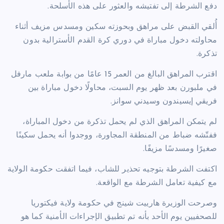
دفع الشرطة إلى تفتيشه والعثور على هذه الأسلحة.
أُلقي القبض على مراهق وبحوزته سكين ومسدس مزيف أثناء
محاولته دخول مباراة في دوري كرة القدم الأسترالية بدون
تذكرة.
اقترب المراهق البالغ من العمر 15 عامًا من بوابة ملعب مارفل
في ملبورن بعد ظهر يوم السبت، محاولًا دخول مباراة بين
فريقي إيسيندون وسيدني سوانز.
لم يتمكن المراهق الذي لم يحمل تذكرة من دخول المباراة،
ففتّشه ضباط من المنطقة المجاورة، ووجدوا أنه يحمل سكينًا
صغيرًا ومسدسًا مزيفًا.
اكتفت الشرطة بتوجيه تحذير للشاب، فيما اتفقت حكومة الولاية
مع كيفية تعامل الشرطة مع الواقعة.
وصرحت الوزيرة هارييت شينج في حكومة ولاية فيكتوريا
للصحفيين يوم الأحد بأنه تم تطبيق الإجراءات الأمنية كما هو