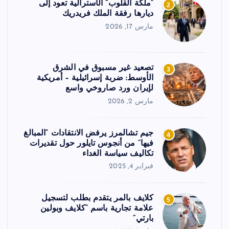
“ملكة القلوب” الأسترالية تعود إلى
2
ديارها رفقة الملك فريدريك
مارس 17, 2026
تصعيد غير مسبوق في الشرق
3
الأوسط: ضربة إسرائيلية – أمريكية
لإيران ورد صاروخي واسع
مارس 2, 2026
جيم تشالمرز يرفض الانتقادات “المبالغ
4
فيها” من أنجوس تايلور حول تقديرات
تكاليف سياسة الغداء
فبراير 4, 2025
كلايف بالمر يتقدم بطلب لتسجيل
5
علامة تجارية باسم “كلايف وبولين
بارتي”