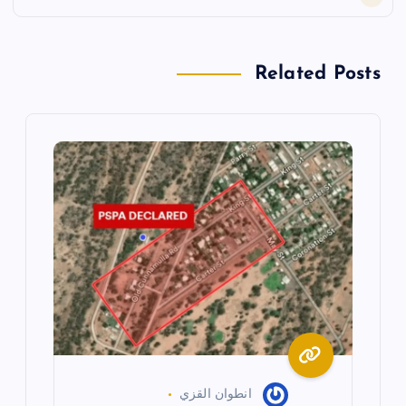
ل
Related Posts
م
ق
ا
ل
ا
ت
انطوان القزي