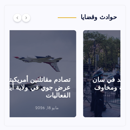
حوادث وقضايا
تصادم مقاتلتين أمريكيتين خلال
ا
عرض جوي في ولاية أيداهو وإلغاء
الفعاليات
ا
مايو 18, 2026