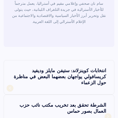
سام نان صحفي وإعلامي مقيم في أستراليا، يعمل مترجماً
للأخبار الأسترالية في جريدة التلغراف اللبنانية، حيث يتولى
نقل وتحرير أبرز الأخبار السياسية والاقتصادية والاجتماعية من
الإعلام الأسترالي إلى اللغة العربية.
ت
انتخابات كوينزلاند: ستيفن مايلز وديفيد
ص
كريسافولي يواجهان بعضهما البعض في مناظرة
حول الزعماء
فّ
ح
الشرطة تحقق بعد تخريب مكتب نائب حزب
العمال بصور حماس
ا