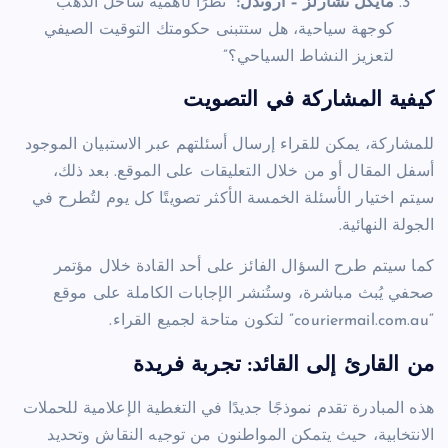
مايكل تشارلز – أروندل:
“نظرًا لأهمية ساحل الذهب
كوجهة سياحية، هل ستتبنى حكومتك التوقيت الصيفي
لتعزيز النشاط السياحي؟”
كيفية المشاركة في التصويت
للمشاركة، يمكن للقراء إرسال أسئلتهم عبر الاستبيان الموجود
أسفل المقال أو من خلال التعليقات على الموقع. بعد ذلك،
سيتم اختيار الأسئلة الخمسة الأكثر تصويتًا كل يوم لتُطرح في
الجولة النهائية.
كما سيتم طرح السؤال الفائز على أحد القادة خلال مؤتمر
صحفي يُبث مباشرة، وستُنشر الإجابات الكاملة على موقع
“couriermail.com.au” لتكون متاحة لجميع القراء.
من القارئ إلى القائد: تجربة فريدة
هذه المبادرة تقدم نموذجًا جديدًا في التغطية الإعلامية للحملات
الانتخابية، حيث يتمكن المواطنون من توجيه النقاش وتحديد