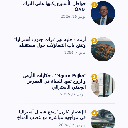
خواطر الأسبوع يكتبها هاني الترك
1
OAM
يونيو 26, 2026
أزمة داخلية تهز “تراث جنوب أستراليا”
2
وتفتح باب التساؤلات حول مستقبله
مايو 4, 2026
“Ngura Puḻka”… حكايات الأرض
3
والروح تعود للحياة في المعرض
الوطني الأسترالي
أبريل 17, 2026
الإعصار “ناريل” يضع شمال أستراليا
4
في مواجهة مباشرة مع غضب المناخ
مارس 19, 2026