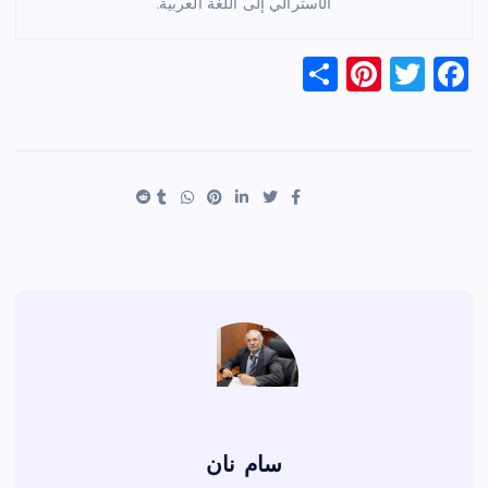
الأسترالي إلى اللغة العربية.
S
Pi
T
F
h
nt
wi
a
ar
er
tt
c
e
es
er
e
t
b
o
o
k
سام نان