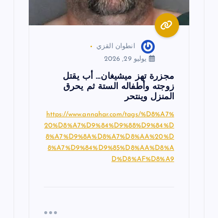
ت
انطوان القزي
يوليو 29, 2026
مجزرة تهز ميشيغان… أب يقتل
زوجته وأطفاله الستة ثم يحرق
المنزل وينتحر
https://www.annahar.com/tags/%D8%A7%
20%D8%A7%D9%84%D9%88%D9%84%D
8%A7%D9%8A%D8%A7%D8%AA%20%D
8%A7%D9%84%D9%85%D8%AA%D8%A
D%D8%AF%D8%A9