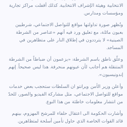
الانتخابية وهيئة الإشراف الانتخابية. كذلك أقفلت مراكز تجارية
ومؤسسات ومدارس.
وتُظهر صورة تداولتها مواقع للتواصل الاجتماعي، شرطيين
بعيون مائلة، مع تعليق ورد فيه أنهم «عناصر من الشرطة
الصينية» لا يترددون في إطلاق النار على متظاهرين في
المساجد.
وعلّق ناطق باسم الشرطة: «يزعمون أن ضباطاً من الشرطة
المتنقلة هم أجانب لأن عيونهم منحرفة. هذا ليس صحيحاً. إنهم
إندونيسيون».
وأعلن وزير الأمن ويرانتو ان السلطات ستحجب بعض خدمات
مواقع للتواصل الاجتماعي، مثل مشاركة الفيديو والصور، للحدّ
من انتشار معلومات خاطئة من هذا النوع.
وأشارت الحكومة الى اعتقال حلفاء للمرشح المهزوم، بينهم
قائد القوات الخاصة الذي حاول تأمين أسلحة لمتظاهرين.