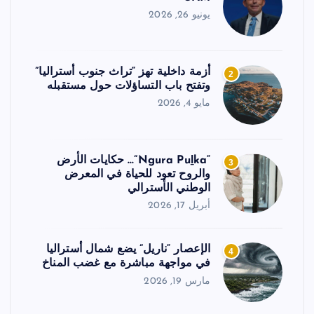
يونيو 26, 2026
أزمة داخلية تهز “تراث جنوب أستراليا”
2
وتفتح باب التساؤلات حول مستقبله
مايو 4, 2026
“Ngura Puḻka”… حكايات الأرض
3
والروح تعود للحياة في المعرض
الوطني الأسترالي
أبريل 17, 2026
الإعصار “ناريل” يضع شمال أستراليا
4
في مواجهة مباشرة مع غضب المناخ
مارس 19, 2026