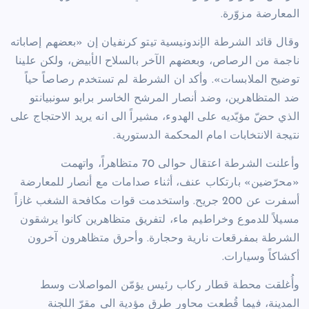
المعارضة مزوّرة.
وقال قائد الشرطة الإندونيسية تيتو كرنفيان إن «بعضهم إصاباته
ناجمة من الرصاص، وبعضهم الآخر بالسلاح الأبيض، ولكن علينا
توضيح الملابسات». وأكد ان الشرطة لم تستخدم رصاصاً حياً
ضد المتظاهرين، وضد أنصار المرشح الخاسر برابو سونبيانتو
الذي حضّ مؤيّديه على الهدوء، مشيراً الى انه يريد الاحتجاج على
نتيجة الانتخابات امام المحكمة الدستورية.
وأعلنت الشرطة اعتقال حوالى 70 متظاهراً، واتهمت
«محرّضين» بارتكاب عنف، أثناء صدامات مع أنصار للمعارضة
أسفرت عن 200 جريح. واستخدمت قوات مكافحة الشغب غازاً
مسيلاً للدموع وخراطيم ماء، لتفريق متظاهرين كانوا يرشقون
الشرطة بمفرقعات نارية وحجارة. وأحرق متظاهرون آخرون
أكشاكاً وسيارات.
وأُغلقت محطة قطار ركاب رئيس يؤمّن المواصلات وسط
المدينة، فيما قُطعت محاور طرق مؤدية الى مقرّ اللجنة