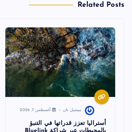
Related Posts
ل
م
ق
ا
ل
ا
ميشيل نان
أغسطس 7, 2026
ت
أستراليا تعزز قدراتها في التنبؤ
بالمحيطات عبر شراكة Bluelink