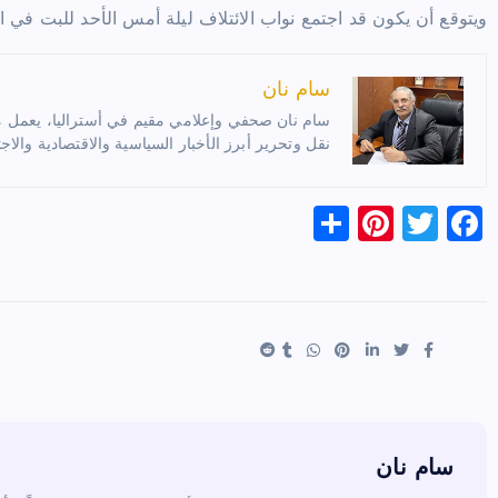
ويتوقع أن يكون قد اجتمع نواب الائتلاف ليلة أمس الأحد للبت في ا
سام نان
سام نان صحفي وإعلامي مقيم في أستراليا، يعمل مترج
نقل وتحرير أبرز الأخبار السياسية والاقتصادية والاجت
S
Pi
T
F
h
nt
wi
a
ar
er
tt
c
e
es
er
e
t
b
o
o
k
سام نان