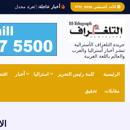
أخبار عاجلة:
“
ث
غ
ر
ة
م
ج
د
ل
ز
و
ن
”
ت
ش
الأحد. أغسطس 9TH, 2026
جريدة التلغراف الأسترالية
تنشر أخبار أستراليا والعرب
والعالم باللغة العربية
الرئيسية
كلمة رئيس التحرير
استراليا
أخبار
اقتص
مقابلات
تحقيق
ال