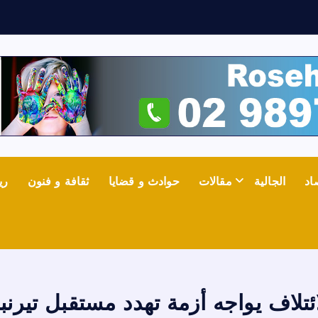
ع
اد
الجالية
مقالات
حوادث و قضايا
ثقافة و فنون
ري
ائتلاف يواجه أزمة تهدد مستقبل تيرنب