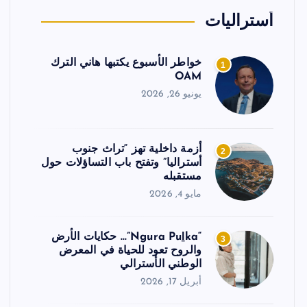
أستراليات
خواطر الأسبوع يكتبها هاني الترك
1
OAM
يونيو 26, 2026
أزمة داخلية تهز “تراث جنوب
2
أستراليا” وتفتح باب التساؤلات حول
مستقبله
مايو 4, 2026
“Ngura Puḻka”… حكايات الأرض
3
والروح تعود للحياة في المعرض
الوطني الأسترالي
أبريل 17, 2026