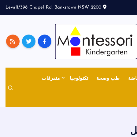
Level1/398 Chapel Rd, Bankstown NSW 2200
اضة
طب وصحة
تكنولوجيا
متفرقات
ل