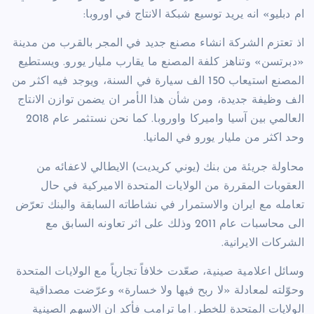
ام دبليو» انه يريد توسيع شبكة الانتاج في اوروبا:
اذ تعتزم الشركة انشاء مصنع جديد في المجر بالقرب من مدينة
«دبرتسن» وتناهز كلفة المصنع ما يقارب مليار يورو. ويستطيع
المصنع استيعاب 150 الف سيارة في السنة، ويوجد فيه اكثر من
الف وظيفة جديدة، ومن شأن هذا الأمر ان يضمن توازن الانتاج
العالمي بين آسيا واميركا واوروبا. كما نحن نستثمر عام 2018
وحد اكثر من مليار يورو في المانيا.
محاولة جريئة من بنك (يوني كريديت) الايطالي لاعفائه من
العقوبات المقررة من الولايات المتحدة الاميركية في حال
تعامله مع ايران والاستمرار في نشاطاته السابقة والبنك تعرّض
الى محاسبات عام 2011 وذلك على اثر تعاونه السابق مع
الشركات الايرانية.
وسائل اعلامية صينية، صعّدت خلافاً تجارياً مع الولايات المتحدة
وحوّلته لمعادلة «لا ربح فيها ولا خسارة» وعرّضت مصداقية
الولايات المتحدة للخطر. اما ترامب فأكد ان الاسهم الصينية