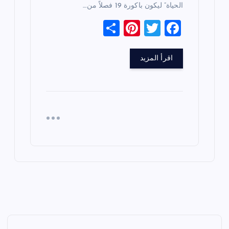
الحياة” ليكون باكورة 19 فصلاً من…
S
Pi
T
F
h
nt
wi
a
ar
er
tt
c
اقرأ المزيد
e
es
er
e
t
b
o
o
k