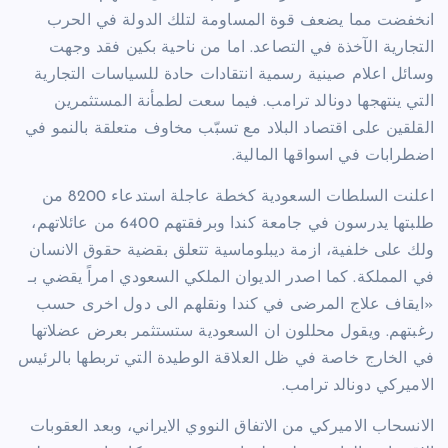
انخفضت مما يضعف قوة المساومة لتلك الدولة في الحرب
التجارية الآخذة في التصاعد. اما من ناحية بكين فقد وجهت
وسائل اعلام صينية رسمية انتقادات حادة للسياسات التجارية
التي ينتهجها دونالد ترامب. فيما سعت لطمأنة المستثمرين
القلقين على اقتصاد البلاد مع تسبّب مخاوف متعلقة بالنمو في
اضطرابات في اسواقها المالية.
اعلنت السلطات السعودية كخطة عاجلة استدعاء 8200 من
طلبتها يدرسون في جامعة كندا وبرفقتهم 6400 من عائلاتهم،
ولك على خلفية، ازمة ديبلوماسية تتعلق بقضية حقوق الانسان
في المملكة. كما اصدر الديوان الملكي السعودي امراً يقضي بـ
«ايقاف علاج المرضى في كندا ونقلهم الى دول اخرى حسب
رغبتهم. ويقول محللون ان السعودية ستستثمر بعرض عضلاتها
في الخارج خاصة في ظل العلاقة الوطيدة التي تربطها بالرئيس
الاميركي دونالد ترامب.
الانسحاب الاميركي من الاتفاق النووي الايراني، وبعد العقوبات