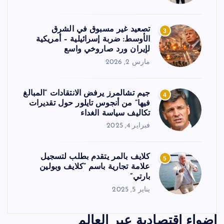
تصعيد غير مسبوق في الشرق
3
الأوسط: ضربة إسرائيلية – أمريكية
لإيران ورد صاروخي واسع
مارس 2, 2026
جيم تشالمرز يرفض الانتقادات “المبالغ
4
فيها” من أنجوس تايلور حول تقديرات
تكاليف سياسة الغداء
فبراير 4, 2025
كلايف بالمر يتقدم بطلب لتسجيل
5
علامة تجارية باسم “كلايف وبولين
بارتي”
يناير 5, 2025
اضواء اقتصادية عبر العالم