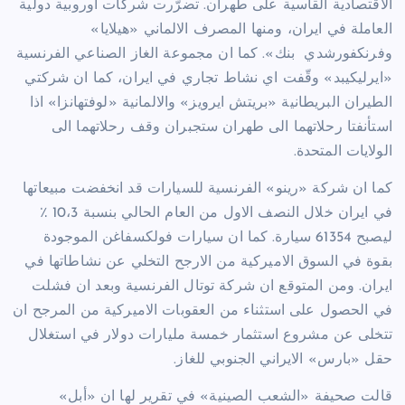
الاقتصادية القاسية على طهران. تضرّرت شركات اوروبية دولية
العاملة في ايران، ومنها المصرف الالماني «هيلايا»
وفرنكفورشدي
بنك». كما ان مجموعة الغاز الصناعي الفرنسية
«ايرليكيبد» وقّفت اي نشاط تجاري في ايران، كما ان شركتي
الطيران البريطانية «بريتش ايرويز» والالمانية «لوفتهانزا» اذا
استأنفتا رحلاتهما الى طهران ستجبران وقف رحلاتهما الى
الولايات المتحدة.
كما ان شركة «رينو» الفرنسية للسيارات قد انخفضت مبيعاتها
في ايران خلال النصف الاول من العام الحالي بنسبة 10،3 ٪
ليصبح 61354 سيارة. كما ان سيارات فولكسفاغن الموجودة
بقوة في السوق الاميركية من الارجح التخلي عن نشاطاتها في
ايران. ومن المتوقع ان شركة توتال الفرنسية وبعد ان فشلت
في الحصول على استثناء من العقوبات الاميركية من المرجح ان
تتخلى عن مشروع استثمار خمسة مليارات دولار في استغلال
حقل «بارس» الايراني الجنوبي للغاز.
قالت صحيفة «الشعب الصينية» في تقرير لها ان «أبل»