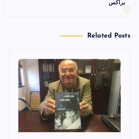
براكس
ح
ا
Related Posts
ل
م
ق
ا
ل
ا
ت