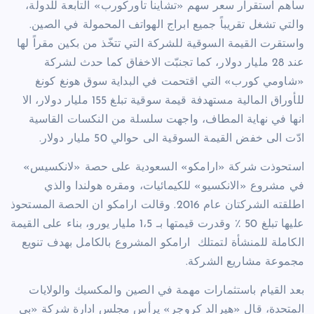
ساهم استقرار سعر سهم «تشاينا تاوركورب» التابعة للدولة،
والتي تشغل تقريباً جميع ابراج الهواتف المحمولة في الصين.
واستقرت القيمة السوقية للشركة التي تتخّذ من بكين مقراً لها
عند 28 مليار دولار، كما تجنبّت الاخفاق كما حدث لشركة
«شاومي كورب» التي اقتحمت في البداية سوق هونغ كونغ
للأوراق المالية مستهدفة قيمة سوقية تبلغ 155 مليار دولار، الا
انها في نهاية المطاف، واجهت سلسلة من النكسات القاسية
ادّت الى خفض القيمة السوقية الى حوالي 50 مليار دولار.
استحوذت شركة «ارامكو» السعودية على حصة «لانكسيس»
في مشروع «الانكسيو» للكيمائيات، ومقره هولندا والذي
اطلقته الشركتان عام 2016. وقالت ارامكو ان الحصة المستحوذ
عليها تبلغ 50 ٪ وقدرت قيمتها بـ 1،5 مليار يورو، بناء على القيمة
الكاملة للمنشأة لتمتلك
ارامكو المشروع بالكامل بهدف تنويع
مجموعة مشاريع الشركة.
بعد القيام باستثمارات مهمة في الصين والمكسيك والولايات
المتحدة، قال «هيرالد كروجر» يرأس مجلس ادارة شركة «بي