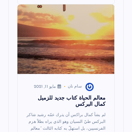
k
سام نان
مايو 11, 2021
معالم الحياة كتاب جديد للزميل
كمال البركس
لم يشأ كمال براكس أن يترك عمّه رشيد شاكر
البركس طيّ النسيان وهو الذي يراه بطلاً هزم
الفرنسيين، بل استهلّ به كتابه الثالث “معالم