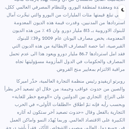
جديدة ومعقدة لمنطقة اليورو، وللنظام المصرفي العالمي ككل،
والتي تبلغ قيمتها مئات المليارات من اليورو والتي تبخّرت آمال
استردادها من المدنيين، وقدرت قيمة هذه الديون المعدومة
للبنوك الاوروبية بـ 813 مليار دورو. وان 45 ٪ من هذه الديون
المعدومة، يخص مصارف اليونان عام 2009 و39٪ للبنوك
القبرصية، اما حصة المصارف الايطالية من هذه الديون التي
فقد امل استردادها 86،7 مليار دورو ويعود هذا الى عدم تحمل
المصارف والحكومات في الدول المأزومة مسؤوليتها تجاه
مراقبة الالتزام بمعايير منح القروض.
روبرتو ازيفيدو رئيس منظمة التجارة العالمية، حذّر اميركا
والصين من حدوث عواقب وخيمة: من خلال اي تصعيد آخر يطرأ
على النزاع
التجاري بين الدولتين وان «الوضع خطر للغاية»
وبحسب رأيه فإنه تمّ اطلاق «الطلقات الأولى» في الحرب
التجارية بالفعل وقال «حدوث تصعيد آخر ستكون له آثاره
الكبيرة على الاقتصاد العالمي. وربما يُهدّد النمو واماكن العمل
في جميع دول العالم، ويصيب الاشخاص الأكثر فقراً بأشد درجة.