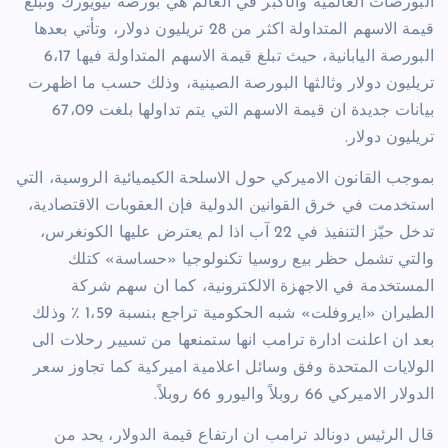
البورصات العالمية والأكبر في العالم هي بورصة نيويورك وتبلغ
قيمة الاسهم المتداولة اكثر من 28 تريليون دولار، وتأتي بعدها
البورصة اليابانية، حيث تبلغ قيمة الاسهم المتداولة فيها 6،17
تريليون دولار وثالثها البورصة الصينية، وذلك حسب ما اظهرت
بيانات جديدة ان قيمة الاسهم التي يتم تداولها بلغت 67،09
تريليون دولار.
بموجب القانون الاميركي حول الاسلحة الكيميائية الروسية، التي
استخدمت في خرق القوانين الدولية فإن العقوبات الاقتصادية،
تدخل حيّز التنفيذ في 22 آب اذا لم يعترض عليها الكونغرس،
والتي تشمل حظر بيع روسيا تكنولوجيا «حساسة» كتلك
المستخدمة في الاجهزة الالكترونية، كما ان سهم شركة
الطيران «ايروفلت» شبه الحكومية تراجع بنسبة 1،59 ٪ وذلك
بعد ان اعلنت ادارة ترامب انها ستمنعها من تسيير رحلات الى
الولايات المتحدة وفق وسائل اعلامية اميركية كما تجاوز سعر
الدولار الاميركي 66 روبلاً واليورو 66 روبلاً.
قال الرئيس دونالد ترامب ان ارتفاع قيمة الدولار، يحد من