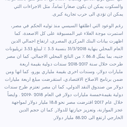
والسكوت يمكن ان يكون صغاراً تماماً، مثل الاجراءات التي
يمكن ان تؤدي الى حرب تجارية كبرى.
رغم الوعود التي اطلقها السيسي منذ توليه الحكم في مصر،
استمرت موجة الغلاء غير المسبوقة على كل الاصعدة، كما
اظهرت بيانات البنك المركزي المصري، ارتفاع اجمالي الدين
العام المحلي بنهاية 31/3/2018 بنسبة 3،5 ٪ ليبلغ 3،53 تريليونات
جنيه، بما يمثّل 86،8 ٪ من الناتج المحلي الاجمالي. كما ان مصر
طرحت خلال سنة 2017-2018 سندات دولية بقيمة اربعة
مليارات دولار، وسندات اخرى بقيمة ملياري يورو، كما انها ومن
ضمن برنامج الاصلاح الاقتصادي، استقرضت مبلغ اربعة مليارات
دولار من صندوق النقد الدولي، كما ان مصر تعتزم طرح سندات
دولية بقيمةخمسة مليارات دولار في العام 2018 -2019 . وايضاً
خلال عام 2017 اقترضت مصر نحو 18،8 مليار دولار لمواجهة
عجز الموازنة، وتعزيز حيازتها للدولار. كما ان حجم الدين
الخارجي ارتفع الى 88،20 مليار دولار.