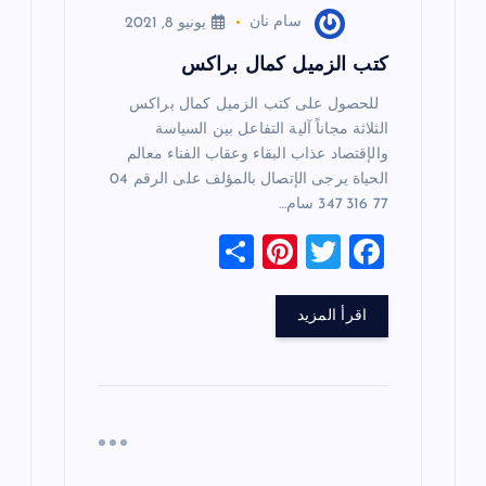
سام نان
يونيو 8, 2021
كتب الزميل كمال براكس
للحصول على كتب الزميل كمال براكس
الثلاثة مجاناً آلية التفاعل بين السياسة
والإقتصاد عذاب البقاء وعقاب الفناء معالم
الحياة يرجى الإتصال بالمؤلف على الرقم 04
77 316 347 سام…
S
Pi
T
F
h
nt
wi
a
ar
er
tt
c
اقرأ المزيد
e
es
er
e
t
b
o
o