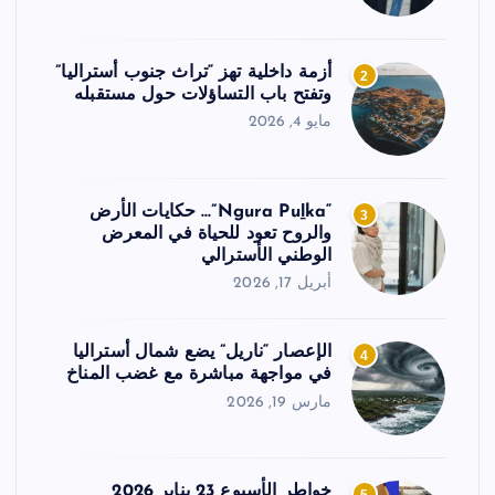
أزمة داخلية تهز “تراث جنوب أستراليا”
2
وتفتح باب التساؤلات حول مستقبله
مايو 4, 2026
“Ngura Puḻka”… حكايات الأرض
3
والروح تعود للحياة في المعرض
الوطني الأسترالي
أبريل 17, 2026
الإعصار “ناريل” يضع شمال أستراليا
4
في مواجهة مباشرة مع غضب المناخ
مارس 19, 2026
خواطر الأسبوع 23 يناير 2026