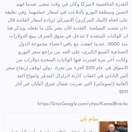
القدرة التنافسية لاميركا وكان في وقت مضى عندما اتهم
الصين ومنطقة اليورو بالتلاعب في اسعار عملتيهما. وفي تعليقه
على اتجاه (البنك المركزي) الاميركي لزيادة اسعار الفائدة قال
«ان تشديد السياسة
النقدية الآن يضر بكل ما نفعله. ويذكر هنا
ان الولايات المتحدة لا تتدخل في سوق الصرف ببيع الدولارات
منذ 2000، عندما اتفقت مع باقي اعضاء مجموعة الدول
الصناعية السبع الكبرى، على الحد من تراجع سعر اليورو.
وكانت آخر مرة اشترت فيها الولايات المتحدة دولارات من
الاسواق في عام 2011 كجزء من تحرك دولي لوقف ارتفاع سعر
الين الياباني في اعقاب كارثة الزلزال المدمّر وامواج المد
العاتية (تسوماني) التي ضربت شمال شرق اليابان في آذار
2011.
https:/SitesGoogle.com/sites/KamalBracks
سام نان
سام نان صحفي وإعلامي مقيم في أستراليا، يعمل