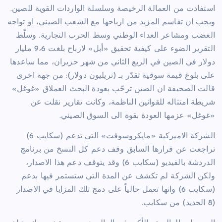
استفادت من العمالة الرخيصة وسلسلة الواردات القوية للصين.
ويجب ان تقاسم المزيد من ارباحها مع الشعب الصيني، او تواجه
الغضب ومشاعر العداء الوطني وسط الحرب التجارية. وسلّط
التقرير الضوء على كيفية تحقيق «أبل» لارباح بلغت 9،6 مليار
دولار في الصين في الربع الثاني من شهر حزيران، مما ساعدها
على بلوغ قيمة سوقية تقدّر بـ (تريليون دولار): من جهة اخرى
قالت الصحيفة ان الصين ترحّب بعودة البحث العملاق «غوغل»
شريطة امتثاله للقوانين الناظمة، وكانت تقارير نقلت عن
«غوغل» عزمها العودة بقوة الى السوق الصيني.
الشركة الاميركية «مايكروسوفت» التي تدعم (سكايب 6)
تراجعت عن قرارها السابق وقف دعم كل النسخ من برنامج
الدردشة بالفيديو (سكايب 6) وقد يتوقف دعم هذا الاصدار،
ولكن الشركة لم تكشف عن المدة التي ستستمر فيها بدعم
(سكايب 6) وانها تعمل حالياً على دمج تلك المزايا في الاصدار
(8 الجديد) من سكايب.