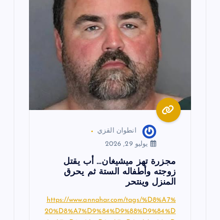
ق
ا
ل
ا
ت
انطوان القزي
يوليو 29, 2026
مجزرة تهز ميشيغان… أب يقتل
زوجته وأطفاله الستة ثم يحرق
المنزل وينتحر
https://www.annahar.com/tags/%D8%A7%
20%D8%A7%D9%84%D9%88%D9%84%D