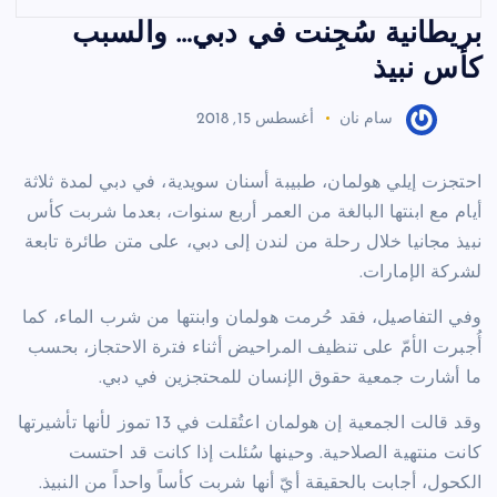
بريطانية سُجِنت في دبي… والسبب
كأس نبيذ
سام نان
أغسطس 15, 2018
احتجزت إيلي هولمان، طبيبة أسنان سويدية، في دبي لمدة ثلاثة
أيام مع ابنتها البالغة من العمر أربع سنوات، بعدما شربت كأس
نبيذ مجانيا خلال رحلة من لندن إلى دبي، على متن طائرة تابعة
لشركة الإمارات.
وفي التفاصيل، فقد حُرمت هولمان وابنتها من شرب الماء، كما
أُجبرت الأمّ على تنظيف المراحيض أثناء فترة الاحتجاز، بحسب
ما أشارت جمعية حقوق الإنسان للمحتجزين في دبي.
وقد قالت الجمعية إن هولمان اعتُقلت في 13 تموز لأنها تأشيرتها
كانت منتهية الصلاحية. وحينها سُئلت إذا كانت قد احتست
الكحول، أجابت بالحقيقة أيّ أنها شربت كأساً واحداً من النبيذ.