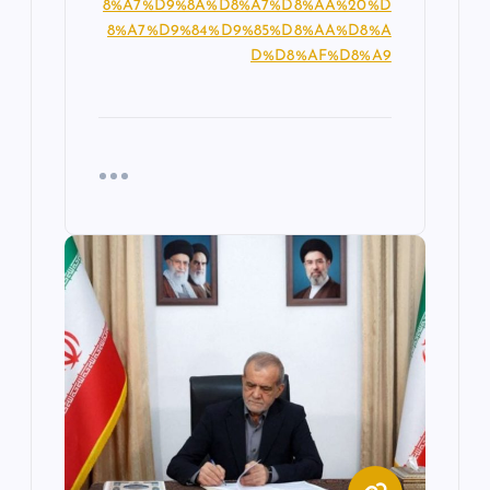
8%A7%D9%8A%D8%A7%D8%AA%20%D
8%A7%D9%84%D9%85%D8%AA%D8%A
D%D8%AF%D8%A9