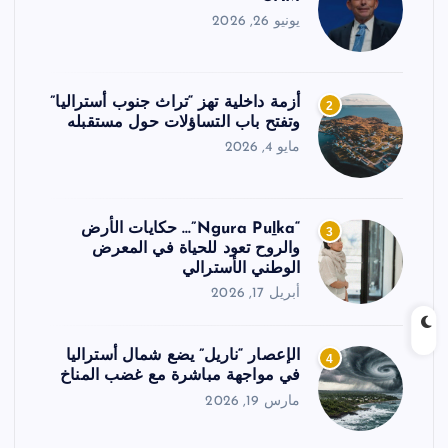
يونيو 26, 2026
أزمة داخلية تهز “تراث جنوب أستراليا”
2
وتفتح باب التساؤلات حول مستقبله
مايو 4, 2026
“Ngura Puḻka”… حكايات الأرض
3
والروح تعود للحياة في المعرض
الوطني الأسترالي
أبريل 17, 2026
الإعصار “ناريل” يضع شمال أستراليا
4
في مواجهة مباشرة مع غضب المناخ
مارس 19, 2026