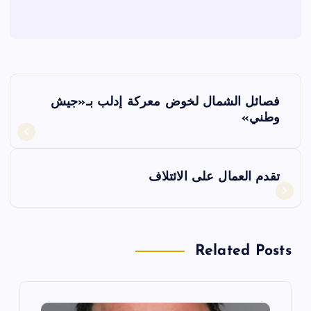
ت
فصائل الشمال لخوض معركة إدلب بـ«جيش
ص
وطني»
فّ
تقدم العمال على الائتلاف
ح
ا
Related Posts
ل
م