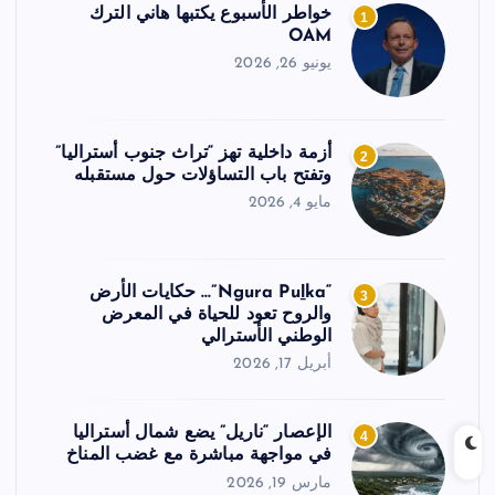
خواطر الأسبوع يكتبها هاني الترك
1
OAM
يونيو 26, 2026
أزمة داخلية تهز “تراث جنوب أستراليا”
2
وتفتح باب التساؤلات حول مستقبله
مايو 4, 2026
“Ngura Puḻka”… حكايات الأرض
3
والروح تعود للحياة في المعرض
الوطني الأسترالي
أبريل 17, 2026
الإعصار “ناريل” يضع شمال أستراليا
4
في مواجهة مباشرة مع غضب المناخ
مارس 19, 2026