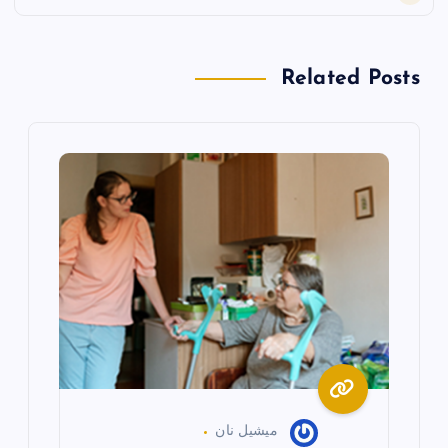
ح
ا
Related Posts
ل
م
ق
ا
ل
ا
ت
ميشيل نان