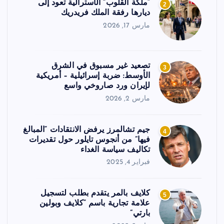
“ملكة القلوب” الأسترالية تعود إلى
2
ديارها رفقة الملك فريدريك
مارس 17, 2026
تصعيد غير مسبوق في الشرق
3
الأوسط: ضربة إسرائيلية – أمريكية
لإيران ورد صاروخي واسع
مارس 2, 2026
جيم تشالمرز يرفض الانتقادات “المبالغ
4
فيها” من أنجوس تايلور حول تقديرات
تكاليف سياسة الغداء
فبراير 4, 2025
كلايف بالمر يتقدم بطلب لتسجيل
5
علامة تجارية باسم “كلايف وبولين
بارتي”