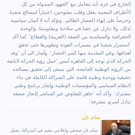
الخارج في غزة، أنه يتعامل مع “الجهود المبذولة من كل
الأطراف المعنية بعقل وقلب مفتوحين، اعتباراً لمصالح شعبنا،
وحرصاً على إنهاء الحصار الظالم… ونؤكد أنه لا أثمان سياسية
لذلك، ولا تنازل عن حقنا في سلاحنا ومقاومتنا، والوحدة
الجغرافية والسياسية بين الضفة (الغربية) والقطاع”. كما أكد
“استمرار شعبنا في مسيرات العودة وتطويرها حتى تحقق
أهدافها، وفي المقدمة منها كسر الحصار”. وأشار الى أن “وفد
الحركة الذي توجه إلى القاهرة أمس “حمل رؤية الحركة النابعة
من الرؤية الوطنية الجامعة، التي تسعى إلى تحقيق مصالحة
حقيقية ووحدة وطنية قائمة على الشراكة الكاملة في بناء
النظام السياسي والمؤسسات الوطنية وإنجاز برنامج وطني
مشترك”. وأكد أنه “جاهز للتفاوض غير المباشر لإنجاز صفقة
تبادل أسرى مشرفة”.
سام نان
سام نان صحفي وإعلامي مقيم في أستراليا، يعمل