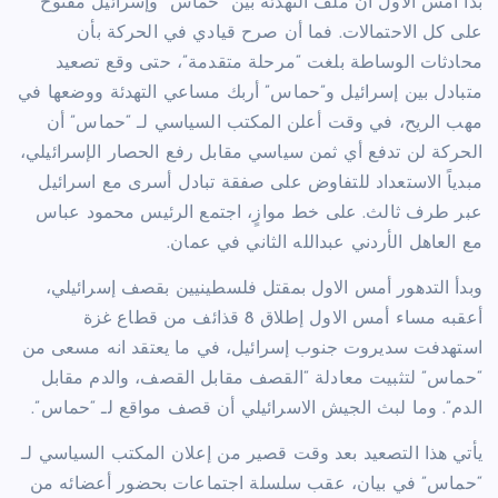
بدا أمس الاول ان ملف التهدئة بين “حماس” وإسرائيل مفتوح
على كل الاحتمالات. فما أن صرح قيادي في الحركة بأن
محادثات الوساطة بلغت “مرحلة متقدمة”، حتى وقع تصعيد
متبادل بين إسرائيل و”حماس” أربك مساعي التهدئة ووضعها في
مهب الريح، في وقت أعلن المكتب السياسي لـ “حماس” أن
الحركة لن تدفع أي ثمن سياسي مقابل رفع الحصار الإسرائيلي،
مبدياً الاستعداد للتفاوض على صفقة تبادل أسرى مع اسرائيل
عبر طرف ثالث. على خط موازٍ، اجتمع الرئيس محمود عباس
مع العاهل الأردني عبدالله الثاني في عمان.
وبدأ التدهور أمس الاول بمقتل فلسطينيين بقصف إسرائيلي،
أعقبه مساء أمس الاول إطلاق 8 قذائف من قطاع غزة
استهدفت سديروت جنوب إسرائيل، في ما يعتقد انه مسعى من
“حماس” لتثبيت معادلة “القصف مقابل القصف، والدم مقابل
الدم”. وما لبث الجيش الاسرائيلي أن قصف مواقع لـ “حماس”.
يأتي هذا التصعيد بعد وقت قصير من إعلان المكتب السياسي لـ
“حماس” في بيان، عقب سلسلة اجتماعات بحضور أعضائه من