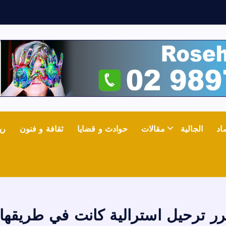
اد
الجالية
مقالات
حوادث و قضايا
ثقافة و فنون
ري
رر ترحيل استرالية كانت في طريقها ل