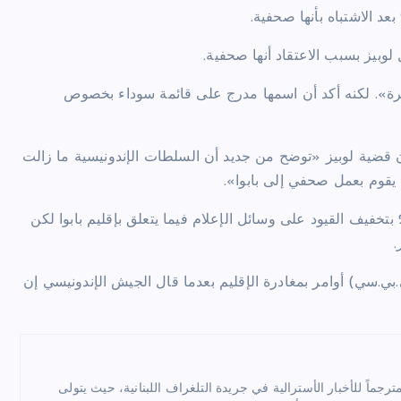
وبيز بسبب الاعتقاد أنها صحفية.
ة». لكنه أكد أن اسمها مدرج على قائمة سوداء بخصوص
قضية لوبيز «توضح من جديد أن السلطات الإندونيسية ما زالت
يقوم بعمل صحفي إلى بابوا».
وتعهد الرئيس الإندونيسي جوكو ويدودو عند توليه السلطة في 2014 بتخفيف القيود على وسائل الإعلام فيما يتعلق بإقليم بابوا لكن
.
لبريطانية (بي.بي.سي) أوامر بمغادرة الإقليم بعدما قال الجيش الإندونيسي إن
ماً للأخبار الأسترالية في جريدة التلغراف اللبنانية، حيث يتولى