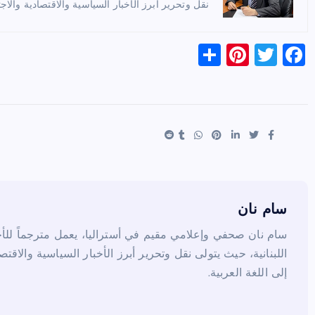
نقل وتحرير أبرز الأخبار السياسية والاقتصادية والاجت
S
Pi
T
F
h
nt
wi
a
ar
er
tt
c
e
es
er
e
t
b
o
o
k
سام نان
سام نان صحفي وإعلامي مقيم في أستراليا، يعمل مترجماً للأخب
اللبنانية، حيث يتولى نقل وتحرير أبرز الأخبار السياسية والاقتص
إلى اللغة العربية.