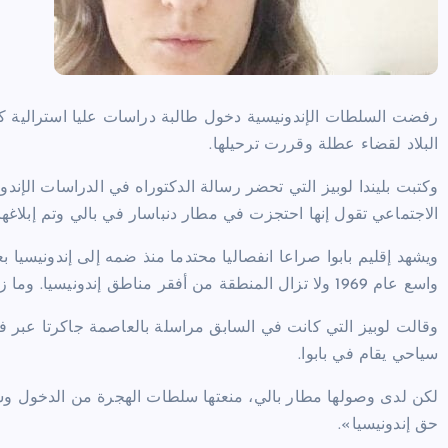
رفضت السلطات الإندونيسية دخول طالبة دراسات عليا استرالية ك
البلاد لقضاء عطلة وقررت ترحيلها.
وكتبت بليندا لوبيز التي تحضر رسالة الدكتوراه في الدراسات الإند
الاجتماعي تقول إنها احتجزت في مطار دنباسار في بالي وتم إبلاغه
ويشهد إقليم بابوا صراعا انفصاليا محتدما منذ ضمه إلى إندونيسيا ب
واسع عام 1969 ولا تزال المنطقة من أفقر مناطق إندونيسيا. وما زالت هناك قيود على دخول وسائل الإعلام العالمية الإقليم.
وقالت لوبيز التي كانت في السابق مراسلة بالعاصمة جاكرتا ع
سياحي يقام في بابوا.
لكن لدى وصولها مطار بالي، منعتها سلطات الهجرة من الدخول وسأ
حق إندونيسيا».