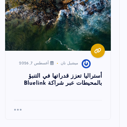
ق
ا
ل
ا
ميشيل نان
أغسطس 7, 2026
ت
أستراليا تعزز قدراتها في التنبؤ
بالمحيطات عبر شراكة Bluelink