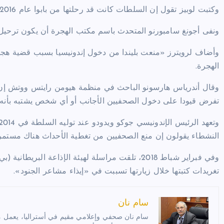
وكتبت لوبيز تقول إن السلطات كانت قد رحلتها من بابوا عام 2016 بعد الاشتباه بأنها صحفية.
ونفى أجونغ سامبورنو المتحدث باسم مكتب الهجرة أن يكون ترحيل ل
وأضاف لرويترز «منعت بليندا من دخول إندونيسيا بسبب قضية هجر
الهجرة.
وقال أندرياس هارسونو الباحث في منظمة هيومن رايتس ووتش إن 
تفرض قيودا على دخول الصحفيين الأجانب أو أي شخص يشتبه بأنه 
النشطاء يقولون إن منع الصحفيين من تغطية الأحداث هناك مستمر
وفي فبراير شباط 2018، تلقت مراسلة لهيئة الإذاعة ا
تغريدات كتبتها خلال زيارتها تسببت في «إيذاء مشاعر الجنود».
سام نان
سام نان صحفي وإعلامي مقيم في أستراليا، يعمل مترج