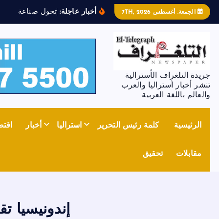
أخبار عاجلة:
ت
ح
و
ل
ص
ن
ا
ع
ة
ا
ل
ص
ل
ب
الجمعة. أغسطس 7TH, 2026
جريدة التلغراف الأسترالية
تنشر أخبار أستراليا والعرب
والعالم باللغة العربية
الرئيسية
كلمة رئيس التحرير
استراليا
أخبار
اقتص
مقابلات
تحقيق
إندونيسيا تق