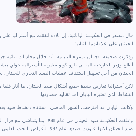
قال مصدر في الحكومة اليابانية، إن بلاده اتفقت مع أستراليا على 
الحيتان على علاقاتهما الثنائية.
وذكرت صحيفة «جابان تايمز» اليابانية
أنه خلال محادثات ثنائية جر
أطلع وزير الخارجية الياباني تارو كونو نظيرته الأسترالية جولي بي
الحيتان من أجل تسهيل استئناف عمليات الصيد التجاري للحيتان، بح
لكن أستراليا تعارض بشدة جميع أشكال صيد الحيتان، ما أثار قلقا م
النشاط الذي تعتبره اليابان أحد تقاليد حضارتها.
وكانت اليابان قد اقترحت، الشهر الماضي، استئناف نشاط صيد بعض أن
وعلقت الحكومة صيد الحيتان في عا
صيد الحيتان لكنها عاودت صيدها عام 1987 لأغراض البحث العلمي.