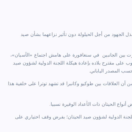
بذل الجهود من أجل الحيلولة دون تأثير نزاعهما بشأن صيد
ت بين الجانبين
في سنغافورة على هامش اجتماع «الآسيان»،
شوب على مقترح بلاده بإعادة هيكلة اللجنة الدولية لشؤون صيد
سب المصدر الياباني.
ن أن العلاقات بين طوكيو وكانبرا قد تشهد توترا على خلفية هذا
واع الحيتان ذات الأعداد الوفيرة نسبيا.
م 1982 بما يتماشى مع قرار اللجنة الدولية لشؤون صيد الحيتان؛ بفرض وقف اختياري على