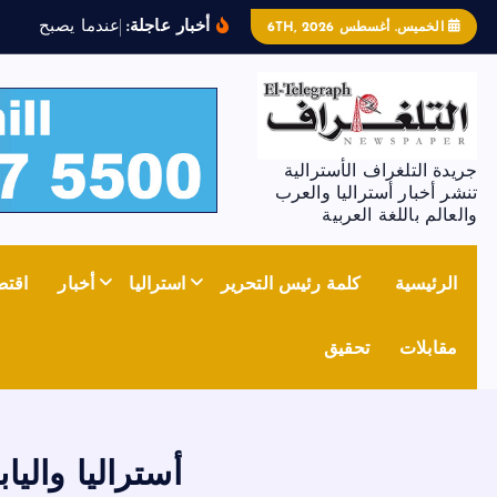
أخبار عاجلة:
ع
ن
د
م
ا
ي
ص
ب
ح
ا
ل
ح
د
ي
الخميس. أغسطس 6TH, 2026
جريدة التلغراف الأسترالية
تنشر أخبار أستراليا والعرب
والعالم باللغة العربية
الرئيسية
كلمة رئيس التحرير
استراليا
أخبار
اقتص
مقابلات
تحقيق
أستراليا والي