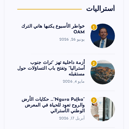
أستراليات
خواطر الأسبوع يكتبها هاني الترك
1
OAM
يونيو 26, 2026
أزمة داخلية تهز “تراث جنوب
2
أستراليا” وتفتح باب التساؤلات حول
مستقبله
مايو 4, 2026
“Ngura Puḻka”… حكايات الأرض
3
والروح تعود للحياة في المعرض
الوطني الأسترالي
أبريل 17, 2026