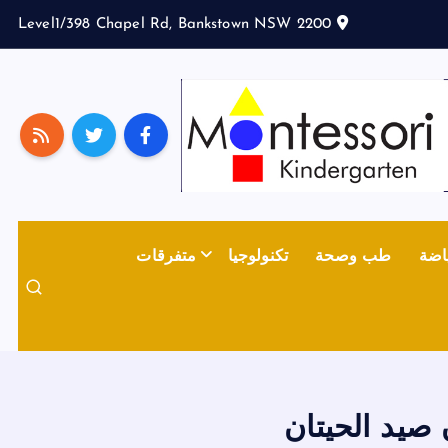
Level1/398 Chapel Rd, Bankstown NSW 2200
اضة
طب وصحة
تكنولوجيا
متفرقات
 صيد الحيتان