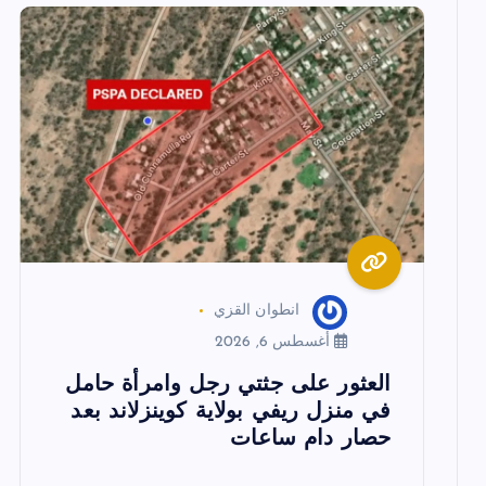
ا
ل
م
ق
ا
انطوان القزي
ل
أغسطس 6, 2026
ا
العثور على جثتي رجل وامرأة حامل
في منزل ريفي بولاية كوينزلاند بعد
حصار دام ساعات
ت