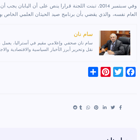
وفي سبتمبر 2014، تبنت اللجنة قرارا ينص على أن اليا
العام نفسه، والذي يقضي بأن برنامج صيد الحيتان العلمي الخاص به
سام نان
سام نان صحفي وإعلامي مقيم في أستراليا، يعمل مترج
نقل وتحرير أبرز الأخبار السياسية والاقتصادية والاجت
S
Pi
T
F
h
nt
wi
a
ar
er
tt
c
e
es
er
e
t
b
o
o