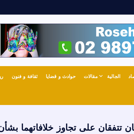
ث
ع
اد
الجالية
مقالات
حوادث و قضايا
ثقافة و فنون
ري
ابان تتفقان على تجاوز خلافاتهما بشأن