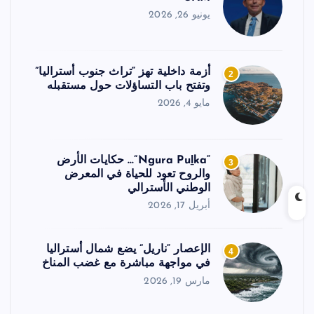
يونيو 26, 2026
أزمة داخلية تهز “تراث جنوب أستراليا”
2
وتفتح باب التساؤلات حول مستقبله
مايو 4, 2026
“Ngura Puḻka”… حكايات الأرض
3
والروح تعود للحياة في المعرض
الوطني الأسترالي
أبريل 17, 2026
الإعصار “ناريل” يضع شمال أستراليا
4
في مواجهة مباشرة مع غضب المناخ
مارس 19, 2026