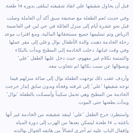
قبل أن يحاول شقيقها علي انقاذ شقيقته ليتلقى بدوره 14 طعنة.
وفي حديث لعم الطفلة مع صحيفة سبق أكد أن العاملة وصلت
قبل نحو عشرة أيام إلى منزل العائلة في حي لبن في العاصمة
الرياض وتم تسليمها جميع مستحقاتها المالية، ومع اقتراب موعد
رحلة الخادمة ذهبت والدة الأطفال نوال وعلي إلى مقر عملها
وفي وقت غيابها، دخلت الخادمة إلى المطبخ وبدأت بالبكاء
والتمتمة بكلام غير مفهوم، حيث دخل عليها الطفل “علي”
وبسؤالها عن سبب بكائها لم تتجاوب معه.
وأردف عقب ذلك توجهت الطفلة نوال إلى صالة منزلهم فيما
توجه شقيقها “علي” إلى غرفته وفجأة وبدون سابق إنذار خرجت
الخادمة من المطبخ وهي تحمل سكيناً وأمسكت بالطفلة “نوال”
وبدأت بطعنها حتى الموت.
واستطرد: خرج الطفل “علي” لينقذ شقيقته من الخادمة غير أنها
باغتته بـ 14 طعنة ليتمكن بعدها من الهرب إلى دورة المياه
وإقفال الباب عليه ثم أجرى اتصالاً من هاتفه الجوال بوالدته