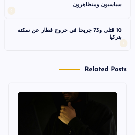
سياسيون ومتظاهرون
ص
فّ
10 قتلى و73 جريحا في خروج قطار عن سكته
بتركيا
ح
ا
Related Posts
ل
م
ق
ا
ل