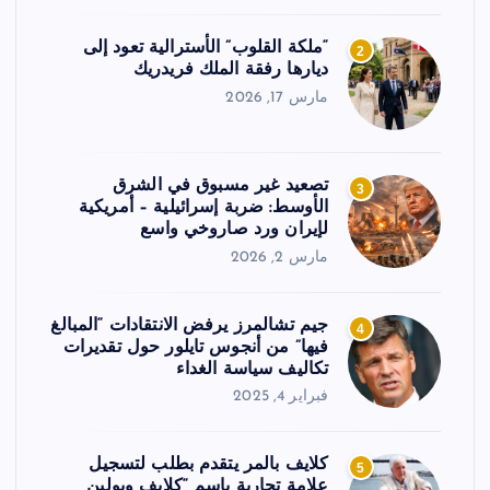
“ملكة القلوب” الأسترالية تعود إلى
2
ديارها رفقة الملك فريدريك
مارس 17, 2026
تصعيد غير مسبوق في الشرق
3
الأوسط: ضربة إسرائيلية – أمريكية
لإيران ورد صاروخي واسع
مارس 2, 2026
جيم تشالمرز يرفض الانتقادات “المبالغ
4
فيها” من أنجوس تايلور حول تقديرات
تكاليف سياسة الغداء
فبراير 4, 2025
كلايف بالمر يتقدم بطلب لتسجيل
5
علامة تجارية باسم “كلايف وبولين