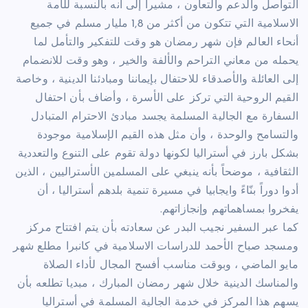
التواصل والدعم والتعاون ، مشيراً إلى أنه بالنسبة للأمة
الاسلامية التي تتكون من أكثر من 1,8 مليار مسلم في جميع
أنحاء العالم فإن شهر رمضان هو وقت للتفكير والتأمل لما
يحمله من معاني التراحم والألفة والخير ، وهو وقت للانضمام
إلى العائلة والأصدقاء للاحتفال بإيماننا ومبادئنا الدينية ، وخاصة
القيم الروحية التي تركز على الأسرة ، وأضاف بأن احتفال
السفارة مع الجالية المسلمة يجسد مبادئ الاحترام المتبادل
والتسامح والوحدة ، وأن مثل هذه القيم الإسلامية موجودة
بشكل بارز في أستراليا لكونها دولة تقوم على التنوع والتعددية
الثقافية ، موضحاً بأنه ينبغي على المسلمين الأستراليين ، الذين
أدوا دوراً بنّاءً وايجابيا في مسيرة تنمية بلدهم أستراليا ، أن
يفخروا بمساهماتهم وإنجازاتهم.
كما عبر السفير نجيب البدر عن سعادته بأن يتم افتتاح مركز
ومسجد صباح الأحمد للدراسات الاسلامية في كانبرا مطلع شهر
مايو الماضي ، وبوقت مناسب أفسح المجال لأداء الصلاة
والمناسك الدينية خلال شهر رمضان المبارك ، مبديا تطلعه بأن
يسهم هذا المركز في خدمة الجالية المسلمة في أستراليا