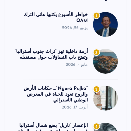
خواطر الأسبوع يكتبها هاني الترك
1
OAM
يونيو 26, 2026
أزمة داخلية تهز “تراث جنوب أستراليا”
2
وتفتح باب التساؤلات حول مستقبله
مايو 4, 2026
“Ngura Puḻka”… حكايات الأرض
3
والروح تعود للحياة في المعرض
الوطني الأسترالي
أبريل 17, 2026
الإعصار “ناريل” يضع شمال أستراليا
4