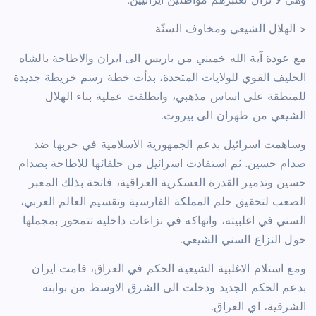
وهي لا تزال تعتبرهم مواطنين ايرانيين.
< الهلال الشيعي ومخاوف السنّة
مع عودة آية الله خميني من باريس الى ايران والاطاحة بالشاه
الحليف القوي للولايات المتحدة، بدأت خطة رسم خريطة جديدة
للمنطقة على اساس مذهبي، وانطلقت عملية بناء الهلال
الشيعي من طهران الى بيروت.
وساهمت اسرائيل بدعم الجمهورية الاسلامية في حربها ضد
صدام حسين. ثم استفادت اسرائيل من حلفائها للاطاحة بصدام
حسين وتدمير القدرة العسكرية العراقية، فاتحة بذلك المعبر
الصعب لتحقيق حلم المملكة الفارسية وتقسيم العالم العربي،
السني في اغلبيته، وانهاكه في نزاعات داخلية تتمحور بمجملها
حول النزاع السني الشيعي.
ومع استلام الاغلبية الشيعية الحكم في العراق، قامت ايران
بدعم الحكم الجديد ودخلت الى الشرق الاوسط من بوابته
الشرقية، اي العراق.