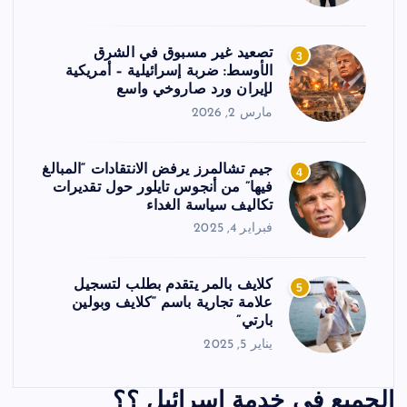
تصعيد غير مسبوق في الشرق
3
الأوسط: ضربة إسرائيلية – أمريكية
لإيران ورد صاروخي واسع
مارس 2, 2026
جيم تشالمرز يرفض الانتقادات “المبالغ
4
فيها” من أنجوس تايلور حول تقديرات
تكاليف سياسة الغداء
فبراير 4, 2025
كلايف بالمر يتقدم بطلب لتسجيل
5
علامة تجارية باسم “كلايف وبولين
بارتي”
يناير 5, 2025
الجميع في خدمة اسرائيل ؟؟