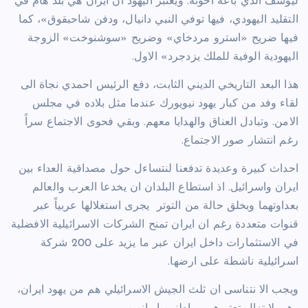
ليوسف الذي باعه اخوته. ويعتبر اليهود ان ايران هي بلد هام في
التقليد اليهودي، فيها توفي النبي دانيال، ودفن شاحبقوق»، كما
فيها ضريح «استرو مردخاي» وضريح «سوشنوخت» الزوجة
اليهودية الوفية للملك يزدجرد» الاول.
هذا البعد التاريخي الديني الثابت، دفع الرئيس احمدي نجاة الى
لقاء وفد من كبار يهود نيويورك عندما مثل بلاده في مجلس
الامن. وتبادل العناق والهدايا معهم. وبقي فحوى الاجتماع سراً
رغم انتشار صور الاجتماع.
احداث كبيرة وعديدة تدفعنا لنتساءل حول مصداقية العداء بين
ايران واسرائيل. اذ استطاع البلدان ان يخدعا العرب والعالم
بعداوتهما وبخلق حالة من التوتر
يجرى استغلالها عربياً عبر
قنوات متعددة رغم ان ايران تمنح الشركات الاسرائيلية الافضلية
في الاستثمارات داخل ايران عبر ما يزيد على 200 شركة
اسرائيلية ناشطة على ارضها.
ويجب الا نتناسى ان ثلث الجيش الاسرائيلي هم من يهود ايران،