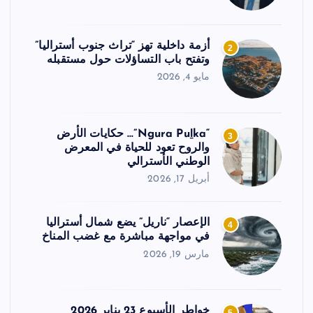
أزمة داخلية تهز “تراث جنوب أستراليا”
2
وتفتح باب التساؤلات حول مستقبله
مايو 4, 2026
“Ngura Puḻka”… حكايات الأرض
3
والروح تعود للحياة في المعرض
الوطني الأسترالي
أبريل 17, 2026
الإعصار “ناريل” يضع شمال أستراليا
4
في مواجهة مباشرة مع غضب المناخ
مارس 19, 2026
خواطر الأسبوع 23 يناير 2026