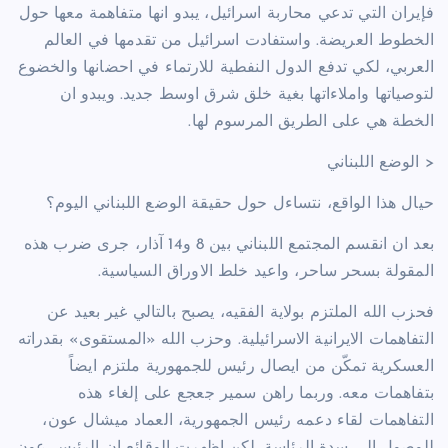
فإيران التي تدعي محاربة اسرائيل، يبدو انها متفاهمة معها حول
الخطوط العريضة. واستفادت اسرائيل من تقدمها في العالم
العربي، لكي تدفع الدول النفطية للارتماء في احضانها والخضوع
لتوصياتها واملاءاتها بغية خلق شرق اوسط جديد. ويبدو ان
الخطة هي على الطريق المرسوم لها.
< الوضع اللبناني
حيال هذا الواقع، نتساءل حول حقيقة الوضع اللبناني اليوم؟
بعد ان انقسم المجتمع اللبناني بين 8 و14 آذار، جرى ضرب هذه
المقولة بسحر ساحر، واعيد خلط الاوراق السياسية.
فحزب الله الملتزم بولاية الفقيه، يصبح بالتالي غير بعيد عن
التفاهمات الايرانية الاسرائيلية. وحزب الله «المستقوى» بقدراته
العسكرية تمكّن من ايصال رئيس للجمهورية ملتزم ايضاً
بتفاهمات معه. وربما راهن سمير جعجع على إلغاء هذه
التفاهمات لقاء دعمه رئيس الجمهورية، العماد ميشال عون،
للوصول الى سدة الرئاسة. لكن اظهرت الوقائع ان الرئيس عون