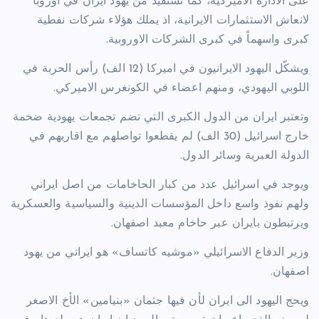
على الادارة الاميركية، كما تستفيد من يهود ايران في اوروبا
لانعاش الاستثمارات الايرانية، اذ يملك هؤلاء شركات نفطية
كبرى واسهماً في كبرى الشركات الاوروبية.
ويشكّل اليهود الايرانيون في اميركا (12 الف) رأس الحربة في
اللوبي اليهودي، ومنهم اعضاء في الكونغرس الاميركي.
وتعتبر ايران من الدول الكبرى التي تضم تجمعات يهودية ضخمة
خارج اسرائيل (30 الف) لم يقطعوا تواصلهم مع اقاربهم في
الدولة العبرية وسائر الدول.
ويوجد في اسرائيل عدد من كبار الحاخامات من اصل ايراني
ولهم نفوذ واسع داخل المؤسسات الدينية والسياسية والعسكرية
ويرتبطون بايران عبر حاخام معبد اصفهان.
وزير الدفاع الاسرائيلي «موشيه كاتساف» هو ايراني من يهود
اصفهان.
ويحج اليهود الى ايران لأن فيها جثمان «بنيامين» الأخ الاصغر