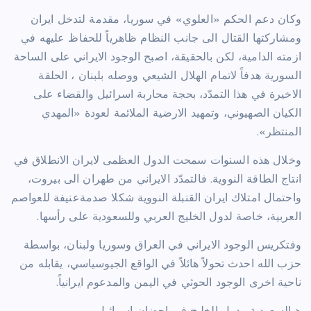
وكان دعم الحكم «العلوي» في سوريا، مقدمة لتدخل ايران
ومشاركتها القتال الى جانب النظام ظاهرياً للحفاظ عليهه في
ازمته الدامية، لكن بالحقيقة، اصبح الوجود الايراني على الساحة
السورية هدفاً لاتمام الهلال الشيعي ووصله بلبنان ، الحلقة
الاخيرة في هذا التمدّد، بحجة محاربة اسرائيل والقضاء على
الكيان الصهيوني، وتمهيد الارضية الملائمة لعودة «المهدي
المنتظر».
وخلال هذه السنوات سمحت الدول العظمى لايران الانطلاق في
انتاج الطاقة النووية. فالتمدّد الايراني من طهران الى بيروت،
واحتمال امتلاك ايران القنبلة النووية شكلا صدمةعنيفة للعواصم
العربية، خاصة لدول الخليج العربي وللسعودية على رأسها.
وفتكريس الوجود الايراني في العراق وسوريا ولبنان، بواسطة
حزب الله احدث تحولاً هائلاً في الواقع الجيوسياسي، يقابله من
ناحية اخرى الوجود الحوثي في اليمن والمدعوم ايرانياً.