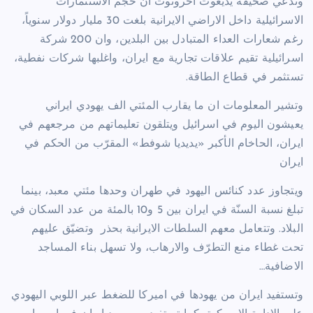
وتدعي صحيفة يديعوت احرونوت ان حجم الاستثمارات
الاسرائيلية داخل الاراضي الايرانية بلغت 30 مليار دولار سنوياً،
رغم شعارات العداء المتبادل بين البلدين، وان 200 شركة
اسرائيلية تقيم علاقات تجارية مع ايران، واغلبها شركات نفطية،
تستثمر في قطاع الطاقة.
وتشير المعلومات ان ما يقارب المئتي الف يهودي ايراني
يعيشون اليوم في اسرائيل ويتلقون تعليماتهم من مرجعهم في
ايران، الحاخام الأكبر «يديديا شوفط» المقرّب من الحكم في
ايران
ويتجاوز عدد كنائس اليهود في طهران وحدها مئتي معبد، بينما
تبلغ نسبة السنّة في ايران بين 5 و10 بالمئة من عدد السكان في
البلاد. وتتعامل معهم السلطات الايرانية بحذر
وتضيّق عليهم
تحت غطاء منع التطرّف والارهاب، ولا تسهل بناء المساجد
الاضافية…
وتستفيد ايران من يهودها في اميركا للضغط عبر اللوبي اليهودي