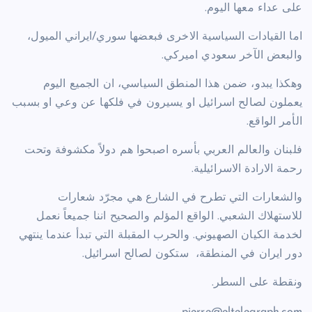
على عداء معها اليوم.
اما القيادات السياسية الاخرى فبعضها سوري/ايراني الميول،
والبعض الآخر سعودي اميركي.
وهكذا يبدو، ضمن هذا المنطق السياسي، ان الجميع اليوم
يعملون لصالح اسرائيل او يسيرون في فلكها عن وعي او بسبب
الأمر الواقع.
فلبنان والعالم العربي بأسره اصبحوا هم دولاً مكشوفة وتحت
رحمة الارادة الاسرائيلية.
والشعارات التي تطرح في الشارع هي مجرّد شعارات
للاستهلاك الشعبي. الواقع المؤلم والصحيح اننا جميعاً نعمل
لخدمة الكيان الصهيوني. والحرب المقبلة التي تبدأ عندما ينتهي
دور ايران في المنطقة،
ستكون لصالح اسرائيل.
ونقطة على السطر.
pierre@eltelegraph.com