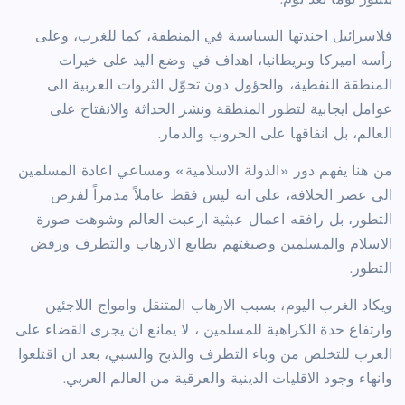
يتبلور يوماً بعد يوم.
فلاسرائيل اجندتها السياسية في المنطقة، كما للغرب، وعلى
رأسه اميركا وبريطانيا، اهداف في وضع اليد على خيرات
المنطقة النفطية، والحؤول دون تحوّل الثروات العربية الى
عوامل ايجابية لتطور المنطقة ونشر الحداثة والانفتاح على
العالم، بل انفاقها على الحروب والدمار.
من هنا يفهم دور «الدولة الاسلامية» ومساعي اعادة المسلمين
الى عصر الخلافة، على انه ليس فقط عاملاً مدمراً لفرص
التطور، بل رافقه اعمال عبثية ارعبت العالم وشوهت صورة
الاسلام والمسلمين وصبغتهم بطابع الارهاب والتطرف ورفض
التطور.
ويكاد الغرب اليوم، بسبب الارهاب المتنقل وامواج اللاجئين
وارتفاع حدة الكراهية للمسلمين ، لا يمانع ان يجرى القضاء على
العرب للتخلص من وباء التطرف والذبح والسبي، بعد ان اقتلعوا
وانهاء وجود الاقليات الدينية والعرقية من العالم العربي.