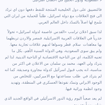
< السعودية ودول الخليج في احضان اسرائيل
فالتضييق على دول الخليجية المنتجة للنفط دفعها دون اي تردّد
الى فتح العلاقات مع دولة اسرائيل، طلباً للحماية من ايران التي
سُمح لها اصلاً بالتمدّد داخل العالم العربي.
لذا سبق اعلان ترامب «القدس عاصمة لدولة اسرائيل» تحولاً
جذرياً في العلاقات العربية الاسرائيلية. فمصر والاردن تربطهما
بها معاهدات
سلام. قطر وسواها لديهم علاقات تجارية معها.
ولم يبق سوى السعودية، وهي الدولة السنية الأهم، بكل ما
تعنيه الكلمة، اي من الناحية الاقتصادية او الناحية الدينية. لذا لم
يتردّد ولي العهد، محمد بن سلمان من الاعلان في اكثر من
مناسبة، انه يجب قبول اسرآئيل كدولة مجاورة وصديقة. كما انه
لم يتردّد في
طلب مساعدتها مع الاميركيين، للتخلص من
الوجود الايراني وتمدّد نفوذها العسكري في المنطقة، وتهديد
وجود انظمة وراثية فيها.
لم يعد صعباً اليوم رؤية الدور الاسرآئيلي في الواقع الجديد الذي