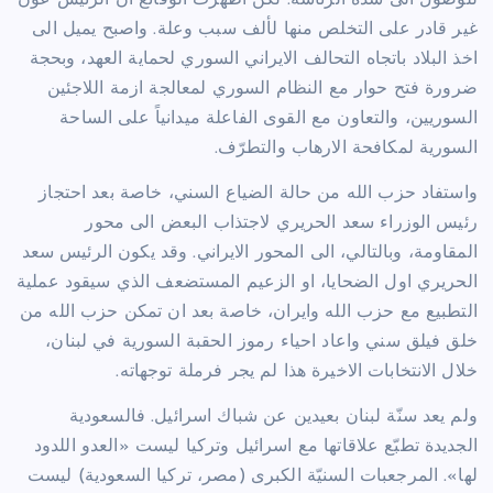
غير قادر على التخلص منها لألف سبب وعلة. واصبح يميل الى
اخذ البلاد باتجاه التحالف الايراني السوري لحماية العهد، وبحجة
ضرورة فتح حوار مع النظام السوري لمعالجة ازمة اللاجئين
السوريين، والتعاون مع القوى الفاعلة ميدانياً على الساحة
السورية لمكافحة الارهاب والتطرّف.
واستفاد حزب الله من حالة الضياع السني، خاصة بعد احتجاز
رئيس الوزراء سعد الحريري لاجتذاب البعض الى محور
المقاومة، وبالتالي، الى المحور الايراني. وقد يكون الرئيس سعد
الحريري اول الضحايا، او الزعيم المستضعف الذي سيقود عملية
التطبيع مع حزب الله وايران، خاصة بعد ان تمكن حزب الله من
خلق فيلق سني واعاد احياء رموز الحقبة السورية في لبنان،
خلال الانتخابات الاخيرة هذا لم يجر فرملة توجهاته.
ولم يعد سنّة لبنان بعيدين عن شباك اسرائيل. فالسعودية
الجديدة تطبّع علاقاتها مع اسرائيل وتركيا ليست «العدو اللدود
لها». المرجعبات السنيّة الكبرى (مصر، تركيا السعودية) ليست