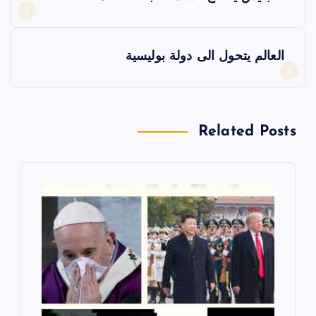
ص
فّ
العالم يتحول الى دولة بوليسية
ح
ا
Related Posts
ل
م
ق
ا
ل