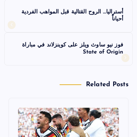
ت
أستراليا… الروح القتالية قبل المواهب الفردية
ص
أحياناً
فّ
فوز نيو ساوث ويلز على كوينزلاند في مباراة
ح
State of Origin
ا
ل
Related Posts
م
ق
ا