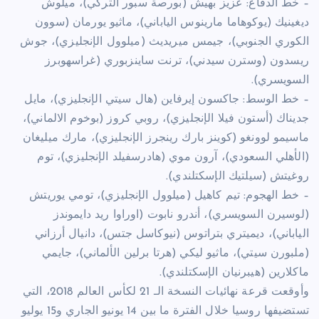
– خط الدفاع: عزيز بهيش (بورصة سبور التركي)، ميلوش
ديغينيك (يوكوهاما مارينوس الياباني)، ماثيو يورمان (سوون
الكوري الجنوبي)، جيمس ميريديث (ميلوول الإنجليزي)، جوش
ريسدون (وسترن سيدني)، ترنت ساينزبوري (غراسهوبرز
السويسري).
– خط الوسط: جاكسون إيرفاين (هال سيتي الإنجليزي)، مايل
جديناك (أستون فيلا الإنجليزي)، روبي كروز (بوخوم الالماني)،
ماسيمو لوونغو (كوينز بارك رينجرز الإنجليزي)، مارك ميليغان
(الأهلي السعودي)، آرون موي (هادرسفيلد الإنجليزي)، توم
روغيتش (سيلتيك الإسكتلندي).
– خط الهجوم: تيم كاهيل (ميلوول الإنجليزي)، تومي يوريتش
(لوسيرن السويسري)، أندرو نابوت (اوراوا ريد دايموندز
الياباني)، ديميتري بتراتوس (نيوكاسل جتس)، دانيال أرزاني
(ملبورن سيتي)، ماثيو ليكي (هرتا برلين الألماني)، جايمي
ماكلارين (هيبرنيان الإسكتلندي).
وأوقعت قرعة نهائيات النسخة الـ 21 لكأس العالم 2018، التي
تستضيفها روسيا خلال الفترة ما بين 14 يونيو الجاري و15 يوليو