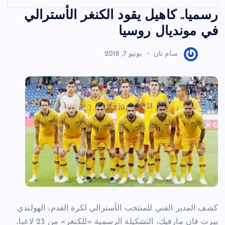
رسميا.. كاهيل يقود الكنغر الأسترالي
في مونديال روسيا
سام نان
يونيو 7, 2018
كشف المدير الفني للمنتخب الأسترالي لكرة القدم، الهولندي
بيرت فان مارفيك، التشكيلة الرسمية «للكنغر» من 23 لاعبا،