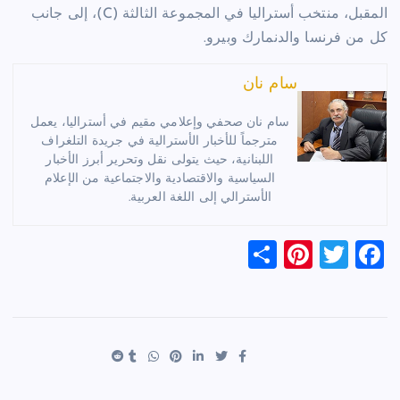
المقبل، منتخب أستراليا في المجموعة الثالثة (C)، إلى جانب
كل من فرنسا والدنمارك وبيرو.
سام نان
سام نان صحفي وإعلامي مقيم في أستراليا، يعمل
مترجماً للأخبار الأسترالية في جريدة التلغراف
اللبنانية، حيث يتولى نقل وتحرير أبرز الأخبار
السياسية والاقتصادية والاجتماعية من الإعلام
الأسترالي إلى اللغة العربية.
S
Pi
T
F
h
nt
wi
a
ar
er
tt
c
e
es
er
e
t
b
o