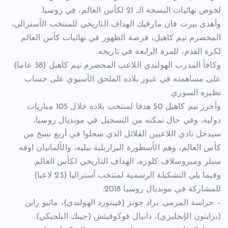
لخوض نهائيات النسخة الـ 21 لكأس العالم، في روسيا.
وأهدى بيرت فان مارفيك الهداف التاريخي للمنتخب الأسترالي،
المخضرم تيم كاهيل، فرصة الظهور في نهائيات كأس العالم
لكرة القدم، للمرة الرابعة في تاريخه.
وكافأ المدرب الهولندي اللاعب المخضرم تيم كاهيل (38 عاما)
على مساهمته في عبور بلاده الملحق الآسيوي على حساب
نظيره السوري.
وأحرز تيم كاهيل 50 هدفا لمنتخب بلاده خلال 105 مباريات
دولية، وفي حال تمكنه من التسجيل في مونديال روسيا،
سيدخل نادي اللاعبين القلائل الذي سجلوا في أربع نسخ من
كأس العالم، وهم الأسطورة البرازيلية بيليه، والألمانيان اوفه
سيلر وميروسلاف كلوزه، الهداف التاريخي لكأس العالم.
وفيما يلي التشكيلة الرسمية لمنتخب أستراليا (23 لاعبا)
للمشاركة في مونديال روسيا 2018:
– حراسة المرمى: براد جونز (فيينورد الهولندي)، ماثيو راين
(برايتون الإنجليزي)، دانيال فوكوفيتش (جينك البلجيكي).