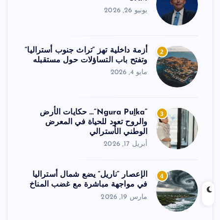
يونيو 26, 2026
أزمة داخلية تهز “تراث جنوب أستراليا”
2
وتفتح باب التساؤلات حول مستقبله
مايو 4, 2026
“Ngura Puḻka”… حكايات الأرض
3
والروح تعود للحياة في المعرض
الوطني الأسترالي
أبريل 17, 2026
الإعصار “ناريل” يضع شمال أستراليا
4
في مواجهة مباشرة مع غضب المناخ
مارس 19, 2026