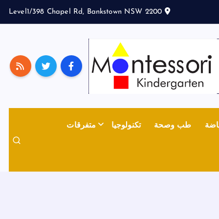
Level1/398 Chapel Rd, Bankstown NSW 2200
اضة
طب وصحة
تكنولوجيا
متفرقات