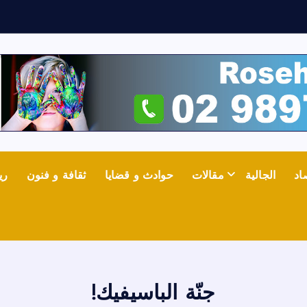
ع
اد
الجالية
مقالات
حوادث و قضايا
ثقافة و فنون
ري
جنّة الباسيفيك!