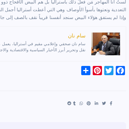
لستُ أنا المهاجر مَن فعلَ ذلك بأستراليا بل هم البيض الأقحاح ذوو 
التعددية ونعتوها بأسوأ الأوصاف وهي التي أعطت أستراليا أجمل الن
وإذا لم يستفق هؤلاء البيض سنجد أنفسنا قريباً نقف بالصف إلى جان
سام نان
سام نان صحفي وإعلامي مقيم في أستراليا، يعمل مترج
نقل وتحرير أبرز الأخبار السياسية والاقتصادية والاجت
S
Pi
T
F
h
nt
wi
a
ar
er
tt
c
e
es
er
e
t
b
o
o