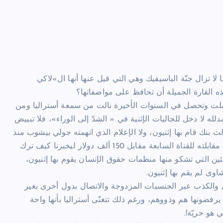
ا لا تزال جنّة الباسيفيك وهي التي قيل عنها أنها ال»لاكي
 القارة الجميلة أن تحافظ على مواصفاتها؟
حصلت وتحصل في السنوات الأخيرة نالت من سمعة أستراليا ومن
دلله لا دخل للجاليات الإثنية في « الشدّ إلى الوراء»، فلا تبييض
 بنك قام بها إثنيون، ولا الإعلام الذي اتهمته جولي بيشوب منذ
أسبوعين بأنه يجافي الحقيقة هو إعلام إثني، ولا السياسي الذي باع مقابلته للقناة السابعة مقابل 150 ألف دولار ليخبرنا كيف ترك
جئين التي تشكو منها منظمات حقوق الإنسان يقوم بها إثنيون،
ى لم يقم بها إثنيون.
ين والكذب عبر الجنسيات المزدوجة والاتصال بدول أخرى بغير
رفضونها هم وذووهم، ورغم ذلك تتغنّى أستراليا بأنها واحة
 هو حريّة!.