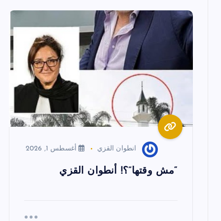
ا
ل
م
ق
ا
انطوان القزي
أغسطس 1, 2026
ل
“مش وقتها”؟! أنطوان القزي
ا
ت