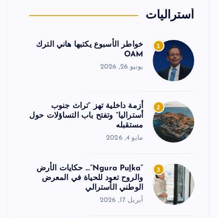
أستراليات
خواطر الأسبوع يكتبها هاني الترك
1
OAM
يونيو 26, 2026
أزمة داخلية تهز “تراث جنوب
2
أستراليا” وتفتح باب التساؤلات حول
مستقبله
مايو 4, 2026
“Ngura Puḻka”… حكايات الأرض
3
والروح تعود للحياة في المعرض
الوطني الأسترالي
أبريل 17, 2026