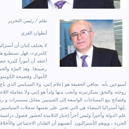
بقلم / رئيس التحرير
أنطوان القزي
لا يختلف إثنان أن أسترالي
كانتري»، فهل تستطيع هذه
أعتقد أن أموراً كثيرة 
رصيدها.. وهذ المرّة والحم
الأموال وفضيحة الكومنولث
زوجته والتحق بسكرتيرته وأنجب منها ولداً هو إثني..ولا معاملة اللا
وفضائح بيع المساحات الواسعة إلى الصينيين مقابل سمسرات و رشاو
..إنها أستراليا البيضاء هي التي تجني على نفسها: سجلات السياسي
علم الدولة وأخيرآ وليس آخراً إجبار التلامذة لحضور فصول دراسية ي
الحرية ، ويوهم الأستراليون أنفسهم أن الفلتان الاجتماعي والأخلاقي