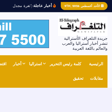
أخبار عاجلة:
“
ث
غ
ر
ة
م
ج
د
ل
ز
و
ن
”
ت
ش
الأحد. أغسطس 9TH, 2026
جريدة التلغراف الأسترالية
تنشر أخبار أستراليا والعرب
والعالم باللغة العربية
الرئيسية
كلمة رئيس التحرير
استراليا
أخبار
اقتص
مقابلات
تحقيق