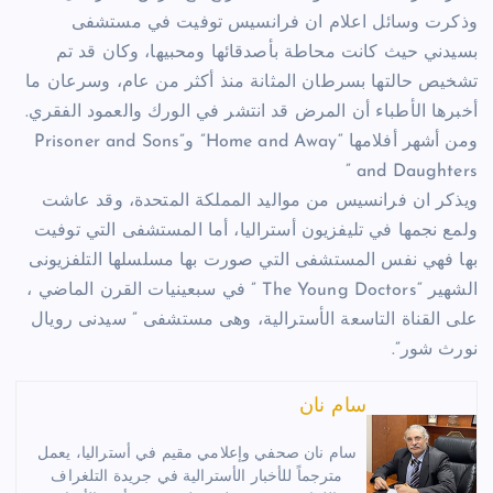
وذكرت وسائل اعلام ان فرانسيس توفيت في مستشفى
بسيدني حيث كانت محاطة بأصدقائها ومحبيها، وكان قد تم
تشخيص حالتها بسرطان المثانة منذ أكثر من عام، وسرعان ما
أخبرها الأطباء أن المرض قد انتشر في الورك والعمود الفقري.
ومن أشهر أفلامها “Home and Away” و”Prisoner and Sons
and Daughters ”
ويذكر ان فرانسيس من مواليد المملكة المتحدة، وقد عاشت
ولمع نجمها في تليفزيون أستراليا، أما المستشفى التي توفيت
بها فهي نفس المستشفى التي صورت بها مسلسلها التلفزيونى
الشهير “The Young Doctors ” في سبعينيات القرن الماضي ،
على القناة التاسعة الأسترالية، وهى مستشفى ” سيدنى رويال
نورث شور”.
سام نان
سام نان صحفي وإعلامي مقيم في أستراليا، يعمل
مترجماً للأخبار الأسترالية في جريدة التلغراف