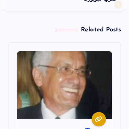
ا
ل
Related Posts
م
ق
ا
ل
ا
ت