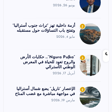
يونيو 26, 2026
أزمة داخلية تهز “تراث جنوب أستراليا”
2
وتفتح باب التساؤلات حول مستقبله
مايو 4, 2026
“Ngura Puḻka”… حكايات الأرض
3
والروح تعود للحياة في المعرض
الوطني الأسترالي
أبريل 17, 2026
الإعصار “ناريل” يضع شمال أستراليا
4
في مواجهة مباشرة مع غضب المناخ
مارس 19, 2026