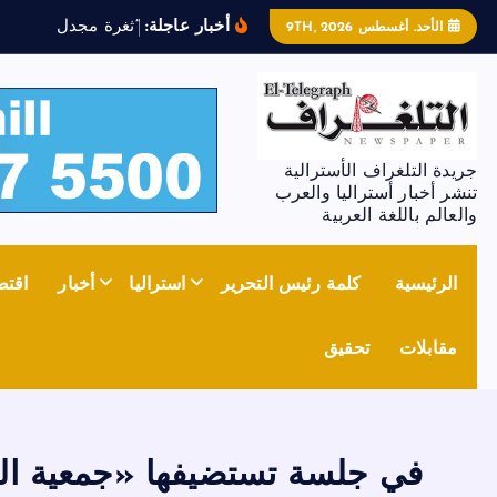
أخبار عاجلة:
“
ث
غ
ر
ة
م
ج
د
ل
ز
و
ن
”
ت
ش
الأحد. أغسطس 9TH, 2026
جريدة التلغراف الأسترالية
تنشر أخبار أستراليا والعرب
والعالم باللغة العربية
الرئيسية
كلمة رئيس التحرير
استراليا
أخبار
اقتص
مقابلات
تحقيق
في جلسة تستضيفها «جمعية الصد