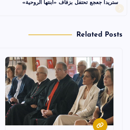
ستريدا جعجع تحتفل بزفاف «ابنتها الروحية»
ح
ا
Related Posts
ل
م
ق
ا
ل
ا