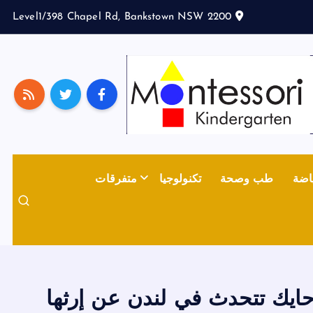
Level1/398 Chapel Rd, Bankstown NSW 2200
اضة
طب وصحة
تكنولوجيا
متفرقات
حايك تتحدث في لندن عن إرثها