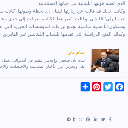
الذي لعبته هويتها اللبنانية في حياتها الاستثنائية”.
وكانت حايك قد قالت عن زيارتها للبنان إن لحظة وصولها “كانت سح
حب لإرثي” اللبناني. وقالت: “عبر هذا الكتاب، تعرفت إلى جدي وعلم
وستكون الأمسية مناسبة لجمع تبرعات للمؤسسات الخيرية التي تدعمه
وكذلك المنح الدراسية التي تقدمها للشباب اللبنانيين غير القادرين ع
سام نان
سام نان صحفي وإعلامي مقيم في أستراليا، يعمل مترج
نقل وتحرير أبرز الأخبار السياسية والاقتصادية والاجت
S
Pi
T
F
h
nt
wi
a
ar
er
tt
c
e
es
er
e
t
b