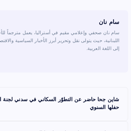
o
o
k
سام نان
سام نان صحفي وإعلامي مقيم في أستراليا، يعمل مترجماً للأخب
اللبنانية، حيث يتولى نقل وتحرير أبرز الأخبار السياسية والاقتص
إلى اللغة العربية.
ت
شاين جحا حاضر عن التطوّر السكاني في سدني لجنة السي
ص
حفلها السنوي
فّ