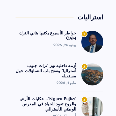
أستراليات
خواطر الأسبوع يكتبها هاني الترك
1
OAM
يونيو 26, 2026
أزمة داخلية تهز “تراث جنوب
2
أستراليا” وتفتح باب التساؤلات حول
مستقبله
مايو 4, 2026
“Ngura Puḻka”… حكايات الأرض
3
والروح تعود للحياة في المعرض
الوطني الأسترالي