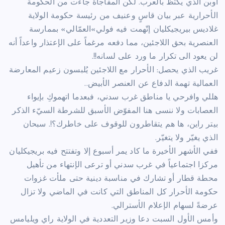
أوبن الذي يكتظ بالعرب. لكن المفاجأة جاءت من الحكومة
الأحرارية عبر بيان قاسٍ وعنيف من رئيسة حكومة الولاية
غلاديس بيريجيكليان إتّهمت فيه فولي»العمّالي» بممارسة
العنصرية بحق اللاجئين، مما دفعه مرغماً على الإعتذار واعداً أنه
لن يعود الى تكرار ما ورد على لسانه!!.
غريب الذي يحصل: الأحرار مع اللاجئين يُلبسون زعيم المعارضة
العمالية تهمة الدفاع عن العنصر الأبيض..
هللي وافرحي يا مناطق غرب سدني، فبعدما اتهموكِ بإيواء
العصابات ولا ننسى هنا المفوّض الأسبق للشرطة السيّء الذكر
بيتر راين، ها هم يتقاطرون للوقوف على خاطرك؟!. سبحان
الذي يغيّر ولا يتغيّر.
ففي الأشهر الأخيرة ما كاد يمر أسبوع إلا وتفتتح فيه بريجيكليان
مركزا اجتماعياً في غرب سدني أو ترعى الإنتهاء من تأهيل
محطة قطار أو تشارك في مناسبة دينية حتى ملأت غزوات
حكومة الأحرار كل المناطق التي كانت في الماضي ولا تزال
عرضةً لسهام الإعلام الأسترالي.
وأمس الأول السبت دعا وزير التعددية في الولاية راي ويليامس