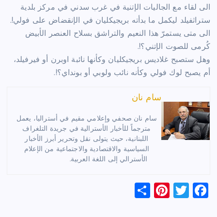
الى لقاء مع الجاليات الإتنية في غرب سدني في مركز بلدية
ستراثفيلد ليكمل ما بدأته بريجيكليان في الإنقضاض على فولي!.
الى متى يستمرّ هذا النعيم والتراشق بسلاح العنصر الأبيض
كُرمى للصوت الإتني؟!.
وهل ستصبح غلاديس بريجيكليان وكأنها نائبة اوبرن أو فيرفيلد،
أم يصبح لوك فولي وكأنه نائب ولوبي أو بونداي؟!.
سام نان
سام نان صحفي وإعلامي مقيم في أستراليا، يعمل
مترجماً للأخبار الأسترالية في جريدة التلغراف
اللبنانية، حيث يتولى نقل وتحرير أبرز الأخبار
السياسية والاقتصادية والاجتماعية من الإعلام
الأسترالي إلى اللغة العربية.
S
Pi
T
F
h
nt
wi
a