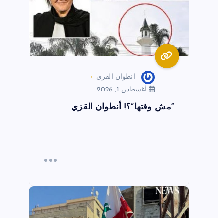
ق
ا
ل
ا
انطوان القزي
أغسطس 1, 2026
ت
“مش وقتها”؟! أنطوان القزي