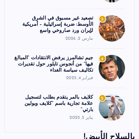
تصعيد غير مسبوق في الشرق
3
الأوسط: ضربة إسرائيلية – أمريكية
لإيران ورد صاروخي واسع
مارس 2, 2026
جيم تشالمرز يرفض الانتقادات “المبالغ
4
فيها” من أنجوس تايلور حول تقديرات
تكاليف سياسة الغداء
فبراير 4, 2025
كلايف بالمر يتقدم بطلب لتسجيل
5
علامة تجارية باسم “كلايف وبولين
بارتي”
يناير 5, 2025
بالسلاح الأبيض!