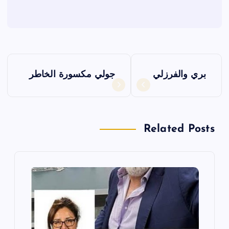
ت
بري والفرزلي
جولي مكسورة الخاطر
ص
فّ
Related Posts
ح
ا
ل
م