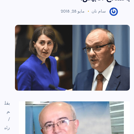
سام نان
مايو 28, 2018
بقل
م
/
رئي