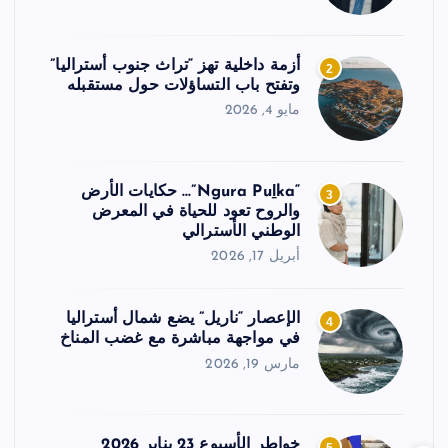
أزمة داخلية تهز “تراث جنوب أستراليا”
2
وتفتح باب التساؤلات حول مستقبله
مايو 4, 2026
“Ngura Puḻka”… حكايات الأرض
3
والروح تعود للحياة في المعرض
الوطني الأسترالي
أبريل 17, 2026
الإعصار “ناريل” يضع شمال أستراليا
4
في مواجهة مباشرة مع غضب المناخ
مارس 19, 2026
خواطر الأسبوع 23 يناير 2026