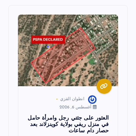
م
ق
ا
ل
ا
ت
انطوان القزي
أغسطس 6, 2026
العثور على جثتي رجل وامرأة حامل
في منزل ريفي بولاية كوينزلاند بعد
حصار دام ساعات