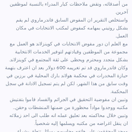
من أصدقائه، ونقض ملاحظات كبار المدراء بالنسبة لموظفين
آخرين.
واستخلص التقرير ان المفوض السابق فاندرماروي لم يقم
بشكل روتيني بمهامه كمفوض لمكتب الانتخابات في مكان
العمل.
مع العلم ان دور مفوض الانتخابات في كوينزلاند هو العمل مع
مجموعة من الموظفين وقيادتهم لتوفير الخدمات الانتخابية
بشكل متجدد ومحترم ويحظى على ثقة المجتمع في كوينزلاند.
وكان فاندرماروي قد تم تغريمه 600 دولار بعد ان اعترف بتهمة
حيازة المخدرات في محكمة هولاند بارك المحلية في برزبن في
وقت سابق من هذا الشهر، لكن لم يتم تسجيل الادانة في سجل
المحكمة.
وتبين ان مفوضية التحقيق في الجرائم والفساد قاموا بتفتيش
مكتبه ووجدوا مواداً محظورة من ضمنها المنشطات وحقن…
وتبين خلال محاكمته بعد تعليق عمله انه طلب الى احد زملائه
ان ينقل اغراضه من مكتبه ويسلمها إليه شخصياً.
ووجد المحققون على هاتفه وحاسوبه رسائل تتعلق بشراء