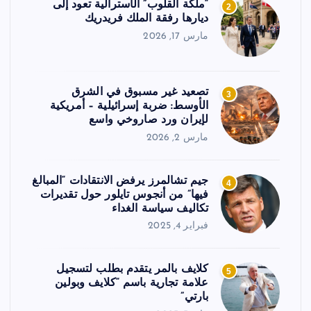
“ملكة القلوب” الأسترالية تعود إلى
2
ديارها رفقة الملك فريدريك
مارس 17, 2026
تصعيد غير مسبوق في الشرق
3
الأوسط: ضربة إسرائيلية – أمريكية
لإيران ورد صاروخي واسع
مارس 2, 2026
جيم تشالمرز يرفض الانتقادات “المبالغ
4
فيها” من أنجوس تايلور حول تقديرات
تكاليف سياسة الغداء
فبراير 4, 2025
كلايف بالمر يتقدم بطلب لتسجيل
5
علامة تجارية باسم “كلايف وبولين
بارتي”