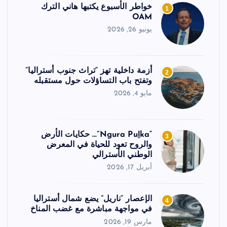
خواطر الأسبوع يكتبها هاني الترك
1
OAM
يونيو 26, 2026
أزمة داخلية تهز “تراث جنوب أستراليا”
2
وتفتح باب التساؤلات حول مستقبله
مايو 4, 2026
“Ngura Puḻka”… حكايات الأرض
3
والروح تعود للحياة في المعرض
الوطني الأسترالي
أبريل 17, 2026
الإعصار “ناريل” يضع شمال أستراليا
4
في مواجهة مباشرة مع غضب المناخ
مارس 19, 2026