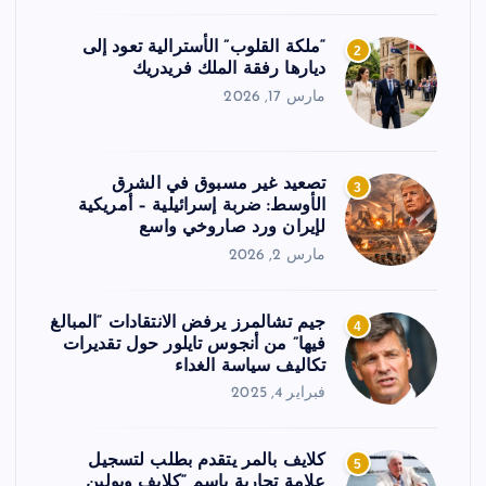
“ملكة القلوب” الأسترالية تعود إلى
2
ديارها رفقة الملك فريدريك
مارس 17, 2026
تصعيد غير مسبوق في الشرق
3
الأوسط: ضربة إسرائيلية – أمريكية
لإيران ورد صاروخي واسع
مارس 2, 2026
جيم تشالمرز يرفض الانتقادات “المبالغ
4
فيها” من أنجوس تايلور حول تقديرات
تكاليف سياسة الغداء
فبراير 4, 2025
كلايف بالمر يتقدم بطلب لتسجيل
5
علامة تجارية باسم “كلايف وبولين