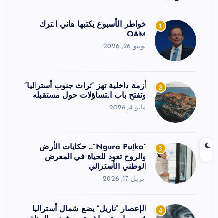
خواطر الأسبوع يكتبها هاني الترك
1
OAM
يونيو 26, 2026
أزمة داخلية تهز “تراث جنوب أستراليا”
2
وتفتح باب التساؤلات حول مستقبله
مايو 4, 2026
“Ngura Puḻka”… حكايات الأرض
3
والروح تعود للحياة في المعرض
الوطني الأسترالي
أبريل 17, 2026
الإعصار “ناريل” يضع شمال أستراليا
4