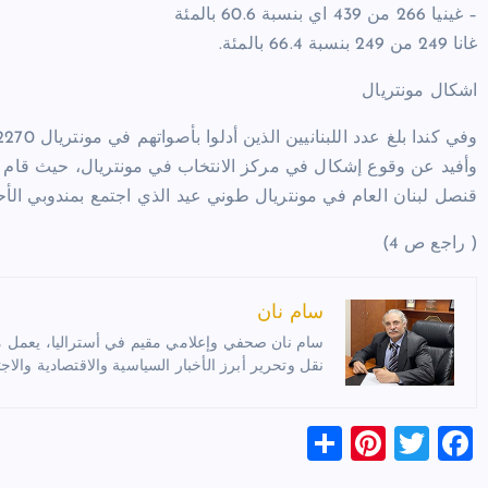
– غينيا 266 من 439 اي بنسبة 60.6 بالمئة
غانا 249 من 249 بنسبة 66.4 بالمئة.
اشكال مونتريال
وفي كندا بلغ عدد اللبنانيين الذين أدلوا بأصواتهم في مونتريال 2270 ناخبا.
وأفيد عن وقوع إشكال في مركز الانتخاب في مونتريال، حيث قام أح
قنصل لبنان العام في مونتريال طوني عيد الذي اجتمع بمندوبي الأح
( راجع ص 4)
سام نان
سام نان صحفي وإعلامي مقيم في أستراليا، يعمل مترج
نقل وتحرير أبرز الأخبار السياسية والاقتصادية والاجت
S
Pi
T
F
h
nt
wi
a