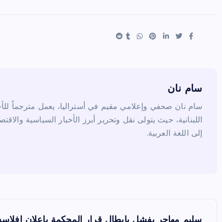
ar
er
tt
c
e
es
er
e
t
b
o
o
k
سام نان
سام نان صحفي وإعلامي مقيم في أستراليا، يعمل مترجماً للأخب
اللبنانية، حيث يتولى نقل وتحرير أبرز الأخبار السياسية والاقتص
إلى اللغة العربية.
ت
سليم مهاجر يفشل بابطال قرار المحكمة باعلان افلاسه