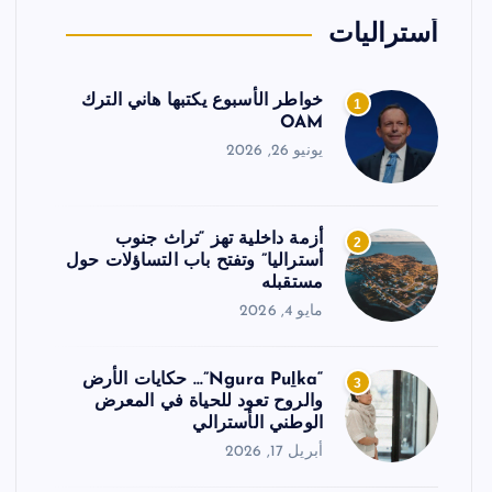
أستراليات
خواطر الأسبوع يكتبها هاني الترك
1
OAM
يونيو 26, 2026
أزمة داخلية تهز “تراث جنوب
2
أستراليا” وتفتح باب التساؤلات حول
مستقبله
مايو 4, 2026
“Ngura Puḻka”… حكايات الأرض
3
والروح تعود للحياة في المعرض
الوطني الأسترالي
أبريل 17, 2026