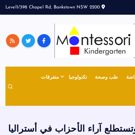
Level1/398 Chapel Rd, Bankstown NSW 2200
اضة
طب وصحة
تكنولوجيا
متفرقات
وتستطلع آراء الأحزاب في أستراليا