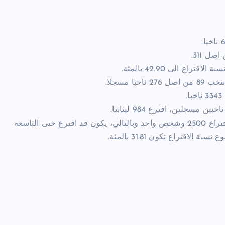
– في اميركا الشمالية: وصلت نسبة الاقتراع الى 11.70 بالمئة، مع اقتراع 2500 وشخص واحد وبالتالي، يكون قد اقترع حتى التاسعة