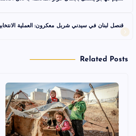
ص
فّ
قنصل لبنان في سيدني شربل معكرون: العملية الانتخابي
ح
ا
Related Posts
ل
م
ق
ا