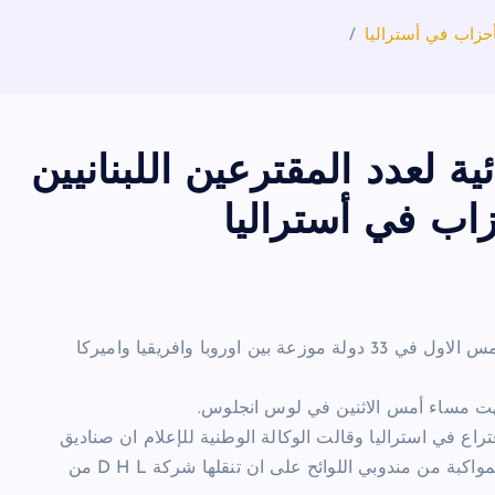
أحزاب في أستراليا
ة لعدد المقترعين اللبنانيين
زاب في أستراليا
المرحلة الثانية من انتخابات اللبنانيين المنتشرين في العالم جرت امس الاول في 33 دولة موزعة بين اوروبا وافريقيا واميركا
انتهت مساء أمس الاثنين في لوس انجلوس.
راع في استراليا وقالت الوكالة الوطنية للإعلام ان صناديق
الاقتراع ستنقل من اقلام الاقتراع الى القنصلية العامة في سيدني بمواكبة من مندوبي اللوائح على ان تنقلها شركة D H L من