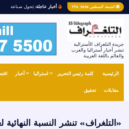
أخبار عاجلة:
ت
ح
و
ل
ص
ن
ا
ع
ة
ا
ل
ص
ل
ب
الجمعة. أغسطس 7TH, 2026
جريدة التلغراف الأسترالية
تنشر أخبار أستراليا والعرب
والعالم باللغة العربية
الرئيسية
كلمة رئيس التحرير
استراليا
أخبار
اقتص
مقابلات
تحقيق
«التلغراف» تنشر النسبة النهائية ل