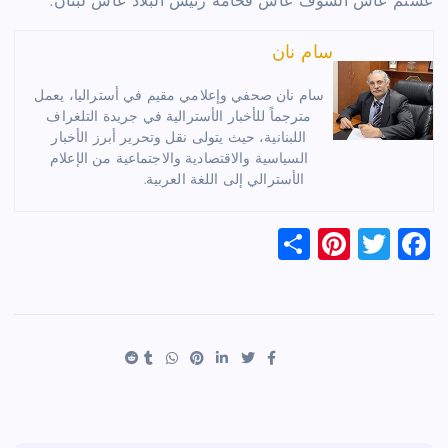
عشتم عاش الشوف عاش فخامة رئيس البلاد عاش لبنان.
سام نان
سام نان صحفي وإعلامي مقيم في أستراليا، يعمل
مترجماً للأخبار الأسترالية في جريدة التلغراف
اللبنانية، حيث يتولى نقل وتحرير أبرز الأخبار
السياسية والاقتصادية والاجتماعية من الإعلام
الأسترالي إلى اللغة العربية.
S
Pi
T
F
h
nt
wi
a
ar
er
tt
c
e
es
er
e
t
b
o
o