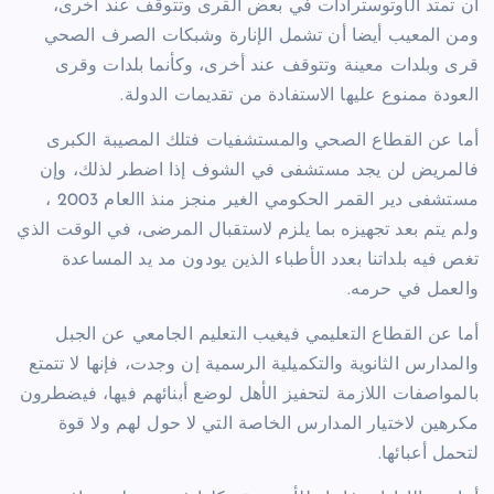
أن تمتد الأوتوسترادات في بعض القرى وتتوقف عند أخرى،
ومن المعيب أيضا أن تشمل الإنارة وشبكات الصرف الصحي
قرى وبلدات معينة وتتوقف عند أخرى، وكأنما بلدات وقرى
العودة ممنوع عليها الاستفادة من تقديمات الدولة.
أما عن القطاع الصحي والمستشفيات فتلك المصيبة الكبرى
فالمريض لن يجد مستشفى في الشوف إذا اضطر لذلك، وإن
مستشفى دير القمر الحكومي الغير منجز منذ االعام 2003 ،
ولم يتم بعد تجهيزه بما يلزم لاستقبال المرضى، في الوقت الذي
تغص فيه بلداتنا بعدد الأطباء الذين يودون مد يد المساعدة
والعمل في حرمه.
أما عن القطاع التعليمي فيغيب التعليم الجامعي عن الجبل
والمدارس الثانوية والتكميلية الرسمية إن وجدت، فإنها لا تتمتع
بالمواصفات اللازمة لتحفيز الأهل لوضع أبنائهم فيها، فيضطرون
مكرهين لاختيار المدارس الخاصة التي لا حول لهم ولا قوة
لتحمل أعبائها.