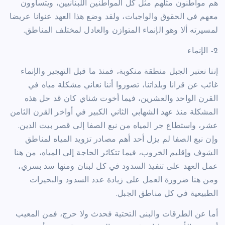
هم مواطنون مثلهم مثل كل المواطنين اللبنانيين، ويتساوون
معهم في الحقوق والواجبات، ولقد وضع هذا العهد عنوانا عريضا
لمسيرته ألا وهو الإنماء المتوازن والعادل لمختلف المناطق.
2- الإنماء
إننا نعتبر الجبل منطقة منكوبة، فمنذ ما قبل التهجير والإنماء
غائب عن قرانا وبلداتنا، تصوروا أننا نعاني مشكلة مياه في
القرن الواحد والعشرين، فيما أخوت شناي كان قد حل هذه
المشكلة منذ عهد الشهابي الثاني الكبير في أواخر القرن الثامن
عشر، واستطاع جر المياه من نبع الصفا إلى قصر بيت الدين.
وإن نبع الصفا لم يزل أحد أهم مصادر تزويد المياه لمناطق
الشوف وإقليم الخروب، فيما تتكاثر الحاجة إلى المياه، من هنا
عمل العهد على تنفيذ السدود في كل لبنان ومنها سد بسري،
ومن هنا ضرورة العمل على زيادة عدد السدود والبحيرات
الطبيعية في كل مناطق الجبل.
أما عن الطرقات والبنى التحتية فحدث ولا حرج، فمن المعيب