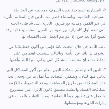
آفاق واسعة للاستثمار الزراعي.
?- المشاريع السياحية يغيب الشوف ومعالمه عن الخارطة
السياحية العالمية، وباستثناء قصر بيت الدين فإن المعالم الأثرية
في دير القمر، ومدينة بورفيريون الأثرية على شاطىء الجية
التي تضم أول كاتدرائية بيزنطية من القرن السادس، غائبة وقد
تصبح أثرا بعد حين، إذا لم يتم العمل على الاهتمام بها.
نائب الأمة في حال انتخبت نائبا فإنني لن أكون فقط نائبا عن
الشوف بل نائبا عن الأمة، وبالتالي سينصب اهتمامي على
نشاطات تعالج مختلف المشاكل التي يعاني منها البلد وأهمها.
?- الدين العام تعتبر مشكلة الدين العام من أكبر المشاكل التي
يعاني منها لبنان، وبصفتي إقتصاديا سأعمل ما في وسعي لحل
هذه المشكلة، من طريق المساهمة بوضع التشريعات اللازمة
لمكافحة الفساد والتشدد بتطبيق قانون الإثراء غير المشروع،
والعمل على تطبيق مبدأ الشفافية، ومبدأ الثواب والعقاب في
إدارات الدولة ومؤسساتها.