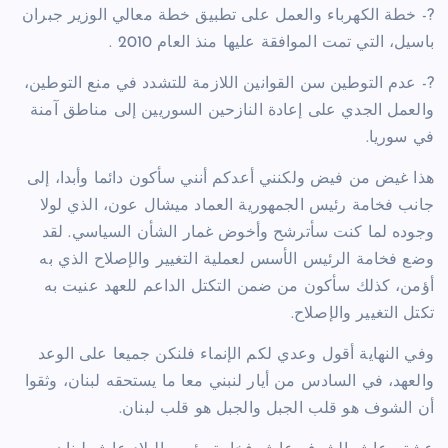
?- خطة الكهرباء والعمل على تطبيق خطة معالي الوزير جبران
باسيل، التي تمت الموافقة عليها منذ العام 2010 .
?- عدم التوطين سن القوانين اللازمة للتشدد في منع التوطين،
والعمل الجدي على إعادة النازحين السوريين إلى مناطق آمنة
في سوريا.
هذا غيض من فيض ولكنني أعدكم أنني سأكون دائما وأبدا، إلى
جانب فخامة رئيس الجمهورية العماد ميشال عون، الذي لولا
وجوده لما كنت سأترشح وأخوض غمار الشأن السياسي. لقد
وضع فخامة الرئيس الأسس لعملية التغيير والإصلاح الذي به
أؤمن، كذلك سأكون من ضمن التكتل الداعم للعهد عنيت به
تكتل التغيير والإصلاح.
وفي النهاية أقول وعدي لكم الإنماء فلنكن جميعا على الوعد
والعهد، في السادس من أيار لنبني معا ما يستحقه لبنان، وثقوا
أن الشوف هو قلب الجبل والجبل هو قلب لبنان.