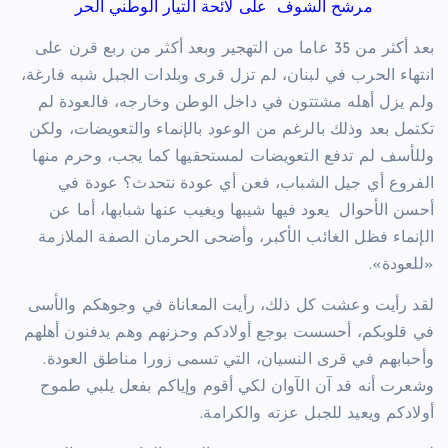
مرشح الشوف
على لائحة التيار الوطني الحر
بعد أكثر من 35 عاما من التهجير وبعد أكثر من ربع قرن على
انتهاء الحرب في لبنان، لم تزل قرى وبلدات الجبل شبه فارغة،
ولم يزل أهله مشتتون في داخل الوطن وخارجه، فالعودة لم
تكتمل بعد وذلك بالرغم من الوعود بالإنماء والتعويضات، ولكن
وللأسف لم تدفع التعويضات لمستحقيها كما يجب، وحرم منها
الفروع أي جيل الشباب، فعن أي عودة نتحدث؟ عودة في
أحسن الأحوال
يعود فيها شيبها ويغيب عنها شبابها، أما عن
الإنماء فظل الغائب الأكبر، وأضحى الحرمان الصفة الملازمة
«للعودة».
لقد رأيت وعشت كل ذلك، رأيت المعاناة في وجوهكم والأسى
في قلوبكم، أحسست بوجع أولادكم وحزنهم وهم يدفنون أهلهم
وأحبابهم في قرى النسيان، التي تسمى زورا مناطق العودة.
وشعرت أنه قد آن الآوان لكي أقوم وإياكم بفعل يلبي طموح
أولادكم ويعيد للجبل عزته والكرامة.