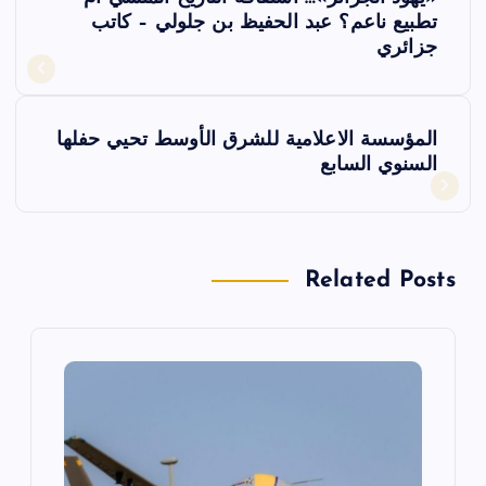
ص
تطبيع ناعم؟ عبد الحفيظ بن جلولي – كاتب
جزائري
فّ
ح
المؤسسة الاعلامية للشرق الأوسط تحيي حفلها
السنوي السابع
ا
ل
Related Posts
م
ق
ا
ل