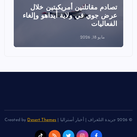
تصادم مقاتلتين أمريكيتين خلال
ا
عرض جوي في ولاية أيداهو وإلغاء
الفعاليات
ا
مايو 18, 2026
© 2026 جريدة التلغراف | أخبار أستراليا | Created by
Desert Themes