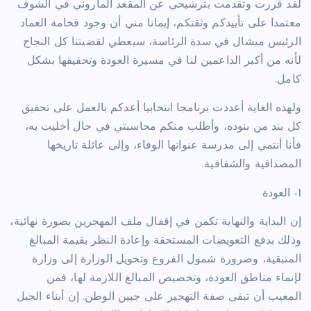
لقد قررت وتقدمت بترشيحي عن المقعد الماروني في الشوف
معتمدا على تأييدكم وثقتكم، إيمانا مني أن وجود فخامة العماد
الرئيس ميشال في سدة الرئاسة، سيعطي لقضيتنا كل النجاح
لأنه من أكبر الداعمين لنا في مسيرة العودة وتحقيقها بشكل
كامل.
ولهذه الغاية أعددت برنامجا انتخابيا أعدكم بالعمل على تحقيق
كل بند من بنوده، وأطلب منكم محاسبتي في حال أخليت به،
فأنا أنتمي إلى مدرسة عنوانها الوفاء، وإلى عائلة تاريخها
المصداقية والشفافية.
1- العودة
إن البداية والنهاية تكمن في إقفال ملف المهجرين بصورة نهائية،
وذلك بدفع التعويضات المستحقة وإعادة النظر بقيمة المبالغ
المتبقية، وضرورة شمول الفروع وتحويل الوزارة إلى وزارة
لإنماء مناطق العودة، وتخصيص المبالغ اللازمة لها، فمن
المعيب أن تبقى صفة التهجير على جبين الوطن. إن أبناء الجبل