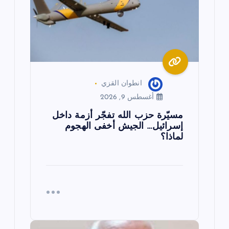
ا
ت
انطوان القزي
أغسطس 9, 2026
مسيّرة حزب الله تفجّر أزمة داخل
إسرائيل… الجيش أخفى الهجوم
لماذا؟