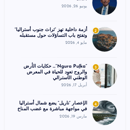
يونيو 26, 2026
أزمة داخلية تهز “تراث جنوب أستراليا”
2
وتفتح باب التساؤلات حول مستقبله
مايو 4, 2026
“Ngura Puḻka”… حكايات الأرض
3
والروح تعود للحياة في المعرض
الوطني الأسترالي
أبريل 17, 2026
الإعصار “ناريل” يضع شمال أستراليا
4
في مواجهة مباشرة مع غضب المناخ
مارس 19, 2026