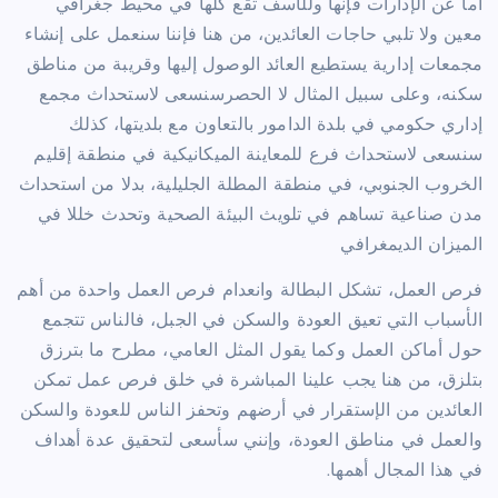
أما عن الإدارات فإنها وللأسف تقع كلها في محيط جغرافي
معين ولا تلبي حاجات العائدين، من هنا فإننا سنعمل على إنشاء
مجمعات إدارية يستطيع العائد الوصول إليها وقريبة من مناطق
سكنه، وعلى سبيل المثال لا الحصرسنسعى لاستحداث مجمع
إداري حكومي في بلدة الدامور بالتعاون مع بلديتها، كذلك
سنسعى لاستحداث فرع للمعاينة الميكانيكية في منطقة إقليم
الخروب الجنوبي، في منطقة المطلة الجليلية، بدلا من استحداث
مدن صناعية تساهم في تلويث البيئة الصحية وتحدث خللا في
الميزان الديمغرافي
فرص العمل، تشكل البطالة وانعدام فرص العمل واحدة من أهم
الأسباب التي تعيق العودة والسكن في الجبل، فالناس تتجمع
حول أماكن العمل وكما يقول المثل العامي، مطرح ما بترزق
بتلزق، من هنا يجب علينا المباشرة في خلق فرص عمل تمكن
العائدين من الإستقرار في أرضهم وتحفز الناس للعودة والسكن
والعمل في مناطق العودة، وإنني سأسعى لتحقيق عدة أهداف
في هذا المجال أهمها.