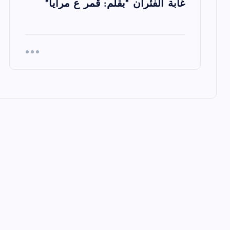
غابة الفئران *بقلم: قمر ع مرآيا*