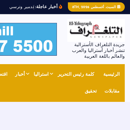
أخبار عاجلة:
ت
د
م
ي
ر
و
ت
ر
س
ي
م
ل
ل
ج
غ
السبت. أغسطس 8TH, 2026
جريدة التلغراف الأسترالية
تنشر أخبار أستراليا والعرب
والعالم باللغة العربية
الرئيسية
كلمة رئيس التحرير
استراليا
أخبار
اقتص
مقابلات
تحقيق