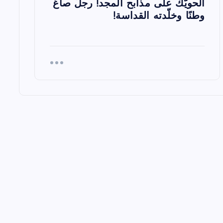
الحويّك على مذابح المجد! رجلٌ صاغ
وطنًا وخلّدته القداسة!