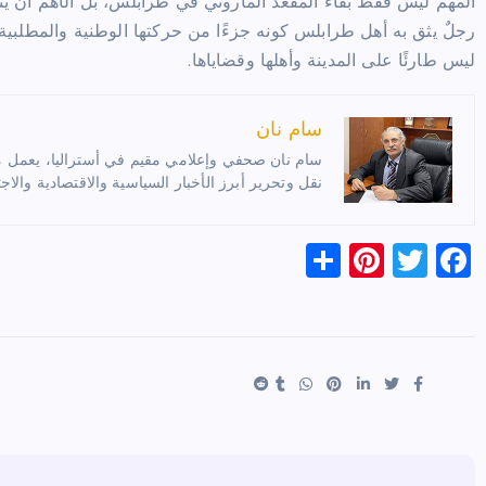
المهم ليس فقط بقاء المقعد الماروني في طرابلس، بل الأهم أن يُنت
رجلٌ يثق به أهل طرابلس كونه جزءًا من حركتها الوطنية والمطلب
ليس طارئًا على المدينة وأهلها وقضاياها.
سام نان
سام نان صحفي وإعلامي مقيم في أستراليا، يعمل مترج
نقل وتحرير أبرز الأخبار السياسية والاقتصادية والاجت
S
Pi
T
F
h
nt
wi
a
ar
er
tt
c
e
es
er
e
t
b
o
o