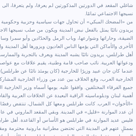
شاغلي المقعد في الدورتين المذكورتين لم يعرفا، ولم يتعرفا، الى ط
نسيجها الاجتماعي تمامًا.
من «المضحك المبكي» أن تحاول جهات سياسية وحزبية وحكومية فرض
يريدون نائبًا يمثل بالفعل نبض المدينة ويكون من صلب نسيجها الا
الضيقة، وحاراتها وشوارعها، وباب الرمل والحدّادين وأبو سمرا وساع
الأخرى والأماكن التي يؤمها الناس العاديون ويزورها أهل المدينة 
أهل طرابلس، يريدون نائبًا يشبه المدينة ويعرف بالتجربة والممارس
ودعواتها العربية. نائب صاحب قامة وطنية، يقيم علاقات مع عواصم
عندما كان جان عبيد وزيرًا للخارجية (كان يومئذ نائبًا عن طرابل
الخارجية العرب، وقع الخلاف بين عدد من وزراء الخارجية المشاركين 
جميع الفرقاء المختلفين. وافقوا عليه. يومها أسماه وزير الخارجي
أهمية لبنان ودبلوماسيته الراقية البعيدة عن الخلافات العربية وال
«الأخوان» العرب. كانت طرابلس ومعها كل الشمال، تنتفض رفضًا ل
أن عدد الموارنة «قليل» في المدينة. وبقي المقعد الماروني في عا
فليس عديد الموارنة في طرابلس هو الأساس أو القاعدة. أهل طرا
بممثلٍ عنهم في المدينة التي تحتضن مطرانية مارونية محترمة ومقد