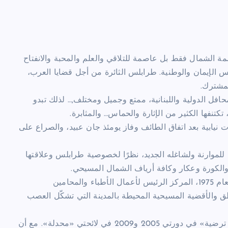
الشمال فقط بل عاصمة للتلاقي والعلم والمحبة والانفتاح
 الإيمان والوطنية. طرابلس الثائرة من أجل قضايا العرب،
مشترك.
حافل الدولية واللبنانية، ممتع وجميل ومختلف,… لذلك تبدو
كتنفها الكثير من الإثارة والحماس… والمثابرة.
ني لطرابلس عام 1992، في أول انتخابات نيابية بعد اتفاق الطائف وفاز يومئذ جان عبيد، والصراع على
موارنة ولشاغله الجديد، نظرًا لخصوصية طرابلس وعلاقتها
والكورة وعكار وكافة أرياف الشمال المسيحي.
كانت طرابلس، وما تزال رغم كل الأحداث التي شهدها لبنان منذ العام 1975، المركز الرئيس لأعمال الأطباء والمحامين
ق والأقضية المسيحية المحيطة بالمدينة التي تشكّل العصب
لكن المقعد الماروني بكل رمزيته تحوّل – مع الأسف – الى «جائزة ترضية» في دورتي 2005 و2009 في لائحتي «محدلة». مع أن