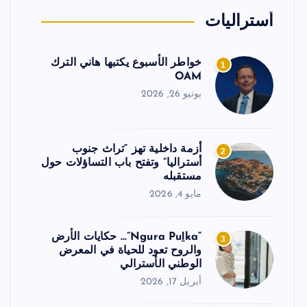
أستراليات
خواطر الأسبوع يكتبها هاني الترك
1
OAM
يونيو 26, 2026
أزمة داخلية تهز “تراث جنوب
2
أستراليا” وتفتح باب التساؤلات حول
مستقبله
مايو 4, 2026
“Ngura Puḻka”… حكايات الأرض
3
والروح تعود للحياة في المعرض
الوطني الأسترالي
أبريل 17, 2026