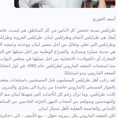
أسعد الخوري
طرابلس مدينة تحتضن كل الناس من كل المناطق. هي ليست عاصمة 
أيضًا. هي طرابلس الشام وطرابلس لبنان. طرابلس العروبة وطرابلس
وطرابلس التي تغلي وتقاتل من أجل مصير لبنان ووحدته وعيشه ال
هي مدينة مميّزة وممتازة، والصراع الوطنية من اجل تمثيلها في الم
المعارك أو «الجولات» الانتخابية من اجل تمثيلها في مجلس النواب، ت
منذ استحداث المقعد المارو
المقعد الماروني يبدو استثنائيًا.
لقد رحّب أهل طرابلس المسلمون قبل المسيحيين باستحداث مقعد لل
بالجوار المسيحي (الماروني خاصة) من زغرتا الى بشرّي والبترون 
والمهندسين وسواهم من أصحاب المهن الحرّة، القادمين من المناط
الأساس والعاصمة الفعلية لأهل شمال لبنان.