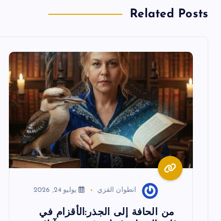
ا
Related Posts
ل
م
ق
ا
ل
ا
انطوان القزي
يوليو 24, 2026
ت
من الحافة إلى الجذر:الأقزام في