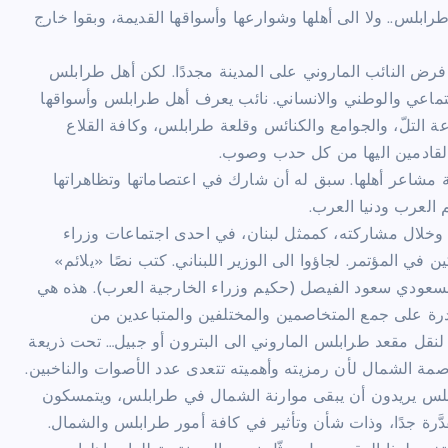
رابلس.. ولا الى أهلها وشوارعها وأسواقها القديمة، وبقوا خارج
 النائب الماروني على المدينة مجددًا. لكن أهل طرابلس
جتماعي والوطني والانساني. نائب يعرف أهل طرابلس وأسواقها
ة التلّ، والجوامع والكنائس وقلعة طرابلس، وكافة القلاع
والقادمين اليها من كل حدب وصوب.
ة مشاعر أهلها. سبق له أن شارك في اعتصاماتها وتظاهراتها
 العرب ودنيا العرب.
س) وخلال مشاركته، كممثل لبنان، في احدى اجتماعات وزراء
في المؤتمر. لجاؤوا الى الوزير اللبناني. كتب نصًا «يلائم»
ة السعودي سعود الفيصل (حكيم وزراء الخارجية العرب). هذه هي
قادرة على جمع المتخاصمين والمختلفين والمتباعدين من
نقل مقعد طرابلس الماروني الى البترون أو جبيل… تحت ذريعة
صمة الشمال لأن رمزيته وأهميته تتعدى عدد الأصوات والناخبين.
بلس يريدون أن يبقى موارنة الشمال في طرابلس، ويتمسكون
َّرة جدًا، وذات شأن وتأثير في كافة أمور طرابلس والشمال.