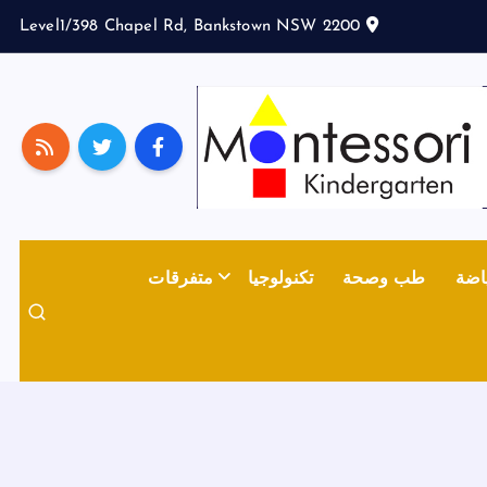
Level1/398 Chapel Rd, Bankstown NSW 2200
اضة
طب وصحة
تكنولوجيا
متفرقات