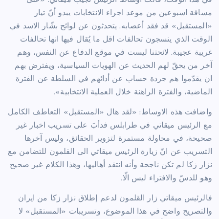
مسافة اسبوعين من موعد اجراء الانتخابات يبدو أنّ تيار
«المستقبل» قد فقد أعصابه. يتحدثون عن لوائح بشّار الاسد في
الوقت الذي ينسجون تحالفات اقل ما يُقال فيها انها تحالفات
غريبة عجيبة. لائحتنا ليست في موقع الدفاع عن النفس، وهم
آخر من يحقّ لهم الحديث عن الهويات السياسية، ويفترض بهم
ان يقدّموا هم جردة حساب عن أدائهم في السلطة عن الفترة
الماضية، والفترة الراهنة خلال العملية الانتخابية».
واضافت هذه الاوساط: «لقد هال «المستقبل» التعاطف الكامل
مع الرئيس ميقاتي في طرابلس فدأبَ على تسريب اخبار غير
صحيحة، في محاولة مستمرة لتزوير الحقائق، وليس آخرها
التسريب عن انّ زيارة الرئيس ميقاتي الى القلمون للتضامن مع
نزار زكا لم تكن ناجحة وأنه انتقد أهاليها، وهذا الكلام غير صحيح
وهو للدسّ والافتراء ليس الّا.
فالرئيس ميقاتي زار القلمون لدعم إطلاق نزار زكا من ايران
والتصريح واضح في هذا الموضوع، وتسريبات «المستقبل» لا