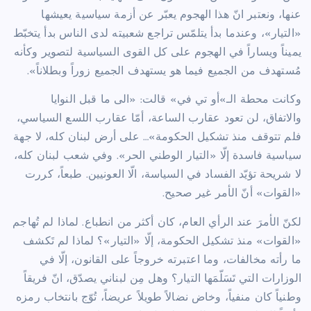
عنها، ونعتبر انّ هذا الهجوم يعبّر عن أزمة سياسية يعيشها
«التيار»، وعندما بدأ يتلمّس تراجع شعبيته لدى الناس بدأ يتخبّط
يميناً ويساراً في الهجوم على كل القوى السياسية لتصوير وكأنه
مُستهدف من الجميع فيما هو يستهدف الجميع زوراً وبطلاناً».
وكانت محطة الـ»أو تي في» قالت: «الى ما قبل النوايا
والاتفاق، لن تعود عقارب الساعة، أمّا عقارب اللسع السياسي،
فلم تتوقف منذ تشكيل الحكومة»… على أرض لبنان كله، لا جهة
سياسية فاسدة إلّا «التيار الوطني الحر». وفي شعب لبنان كله،
لا شريحة تؤيّد الفساد في السياسة، الّا العونيين. طبعاً، كررت
«القوات» أنّ الأمر غير صحيح.
لكنّ الأمرَ عند الرأي العام، كان أكثر من انطباع. لماذا لم تُهاجم
«القوات» منذ تشكيل الحكومة، إلّا «التيار»؟ لماذا لم تَكشف
ما رأته مخالفات، وما اعتبرته خروجاً على القانون، إلّا في
الوزارات التي تَسَلّمَها التيار؟ وهل مِن لبناني يصدّق، انّ فريقاً
وطنياً كان منفياً، وخاض نضالاً طويلاً عريضاً، تُوّج بانتخاب رمزه