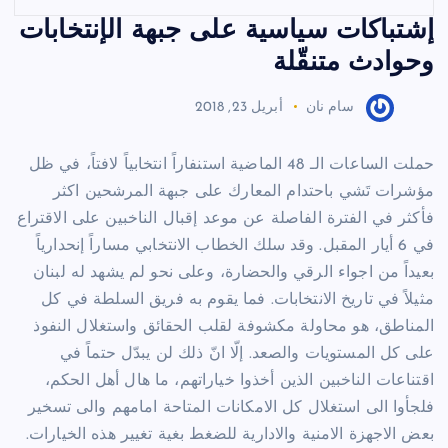
إشتباكات سياسية على جبهة الإنتخابات
وحوادث متنقّلة
سام نان
أبريل 23, 2018
حملت الساعات الـ 48 الماضية استنفاراً انتخابياً لافتاً، في ظل
مؤشرات تَشي باحتدام المعارك على جبهة المرشحين اكثر
فأكثر في الفترة الفاصلة عن موعد إقبال الناخبين على الاقتراع
في 6 أيار المقبل. وقد سلك الخطاب الانتخابي مساراً إنحدارياً
بعيداً من اجواء الرقي والحضارة، وعلى نحو لم يشهد له لبنان
مثيلاً في تاريخ الانتخابات. فما يقوم به فريق السلطة في كل
المناطق، هو محاولة مكشوفة لقلب الحقائق واستغلال النفوذ
على كل المستويات والصعد. إلّا انّ ذلك لن يبدّل حتماً في
اقتناعات الناخبين الذين أخذوا خياراتهم، ما هال أهل الحكم،
فلجأوا الى استغلال كل الامكانات المتاحة امامهم والى تسخير
بعض الاجهزة الامنية والادارية للضغط بغية تغيير هذه الخيارات.