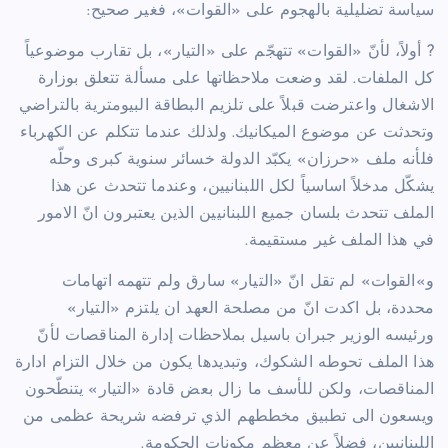
سياسة تضليلية بالهجوم على «القوات»، فغير صحيح:
? أولاً، لأنّ «القوات» تتهجّم على «التيار»، بل تقارب موضوعياً
كل الملفات. لقد وضعت ملاحظاتها على مسألة تتعلق بوزارة
الاشغال واعترضت قبلاً على تلزيم البطاقة البيومترية بالتراضي
وتحدثت عن موضوع الميكانيك. ولذلك عندما تتكلم عن الكهرباء
فلأنه ملف «حرزان» يكبّد الدولة خسائر سنوية كبرى وحلّه
يشكّل مدخلاً اساسياً لكل اللبنانيين، وعندما تتحدث عن هذا
الملف تتحدث بلسان جميع اللبنانيين الذين يعتبرون انّ الامور
في هذا الملف غير مستقيمة.
و»القوات» لم تقل انّ «التيار» سارق ولم تتهمه اتهامات
محددة، بل اكدت انّ من مصلحة العهد ان يلتزم «التيار»
ورئيسه الوزير جبران باسيل بملاحظات إدارة المناقصات لأنّ
هذا الملف تحوطه الشكوك، وتبديدها يكون من خلال التزام ادارة
المناقصات، ولكن للأسف ما زال بعض قادة «التيار» يتنطّحون
ويسعون الى تطبيق مخططهم الذي ترفضه شريحة عظمى من
اللبنانيين، فضلاً عن معظم مكونات الحكومة.