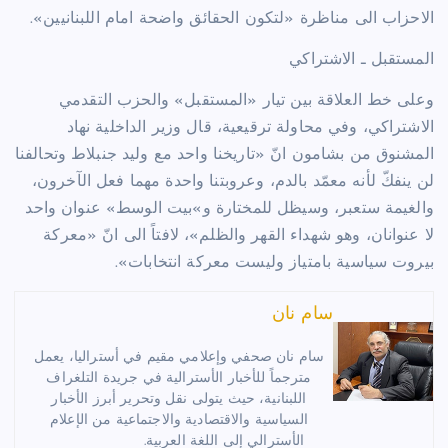
الاحزاب الى مناظرة «لتكون الحقائق واضحة امام اللبنانيين».
المستقبل ـ الاشتراكي
وعلى خط العلاقة بين تيار «المستقبل» والحزب التقدمي
الاشتراكي، وفي محاولة ترقيعية، قال وزير الداخلية نهاد
المشنوق من بشامون انّ «تاريخنا واحد مع وليد جنبلاط وتحالفنا
لن ينفكّ لأنه معمّد بالدم، وعروبتنا واحدة مهما فعل الآخرون،
والغيمة ستعبر، وسيظل للمختارة و»بيت الوسط» عنوان واحد
لا عنوانان، وهو شهداء القهر والظلم»، لافتاً الى انّ «معركة
بيروت سياسية بامتياز وليست معركة انتخابات».
سام نان
سام نان صحفي وإعلامي مقيم في أستراليا، يعمل
مترجماً للأخبار الأسترالية في جريدة التلغراف
اللبنانية، حيث يتولى نقل وتحرير أبرز الأخبار
السياسية والاقتصادية والاجتماعية من الإعلام
الأسترالي إلى اللغة العربية.