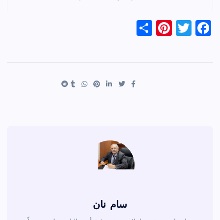
S
Pi
T
F
h
nt
wi
a
ar
er
tt
c
e
es
er
e
t
b
o
o
k
سام نان