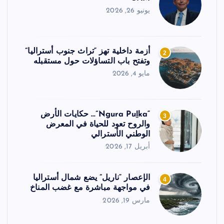
يونيو 26, 2026
أزمة داخلية تهز “تراث جنوب أستراليا”
2
وتفتح باب التساؤلات حول مستقبله
مايو 4, 2026
“Ngura Puḻka”… حكايات الأرض
3
والروح تعود للحياة في المعرض
الوطني الأسترالي
أبريل 17, 2026
الإعصار “ناريل” يضع شمال أستراليا
4
في مواجهة مباشرة مع غضب المناخ
مارس 19, 2026