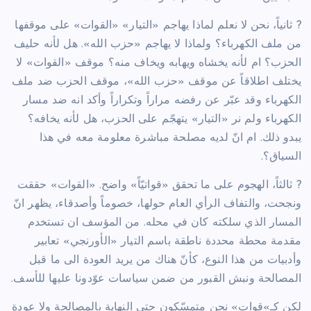
? ثانياً، نحن لا نعلم لماذا يهاجم «التيار» «القوات» على موقفها
من ملف الكهرباء؟ ولماذا لا يهاجم «حزب الله». هل لأنه حليف
الحزب؟ ام لأنه يخشاه ويهابه ويخاف منه؟ موقف «القوات» لا
يختلف اطلاقاً عن موقف «حزب الله»، موقف الحزب ضد ملف
الكهرباء وقد عبّر عن رفضه مراراً وتكراراً وأكد انه ضد مسار
الكهرباء ولم نر «التيار» يتهجّم على الحزب، هل لأنه يخافه؟
يبدو ذلك. ام انّ لديه مصلحة مباشرة معلومة معه في هذا
السياق؟.
? ثالثاً، الهجوم على ما تحقق «قواتيّاً» واضح. «القوات» حققت
ونجحت، والتفاف الرأي العام حولها، خصوماً وأصدقاء، يظهر انّ
المسار الذي سلكته كان في محله. من المؤسف ان تستخدم
مقدمة محطة محددة ناطقة باسم التيار «الأورنجي» تعابير
وأدبيات من هذا النوع، كأنّ هناك من يريد العودة الى ما قبل
المصالحة ونبش القبور من ضمن سياسات عوّدونا عليها للأسف.
لكن كـ»قوات» نحن متمسّكون حتى النهاية بالمصالحة ولا عودة