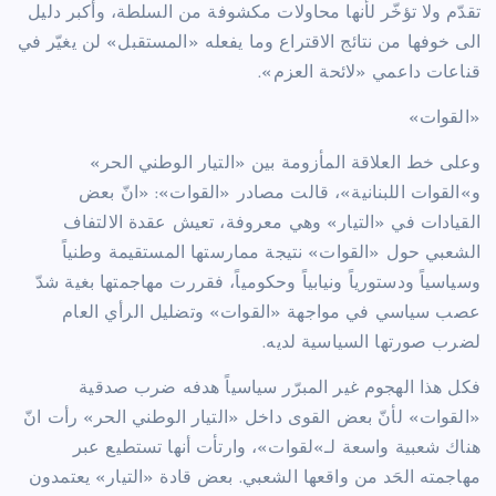
تقدّم ولا تؤخّر لأنها محاولات مكشوفة من السلطة، وأكبر دليل
الى خوفها من نتائج الاقتراع وما يفعله «المستقبل» لن يغيّر في
قناعات داعمي «لائحة العزم».
«القوات»
وعلى خط العلاقة المأزومة بين «التيار الوطني الحر»
و»القوات اللبنانية»، قالت مصادر «القوات»: «انّ بعض
القيادات في «التيار» وهي معروفة، تعيش عقدة الالتفاف
الشعبي حول «القوات» نتيجة ممارستها المستقيمة وطنياً
وسياسياً ودستورياً ونيابياً وحكومياً، فقررت مهاجمتها بغية شدّ
عصب سياسي في مواجهة «القوات» وتضليل الرأي العام
لضرب صورتها السياسية لديه.
فكل هذا الهجوم غير المبرّر سياسياً هدفه ضرب صدقية
«القوات» لأنّ بعض القوى داخل «التيار الوطني الحر» رأت انّ
هناك شعبية واسعة لـ»لقوات»، وارتأت أنها تستطيع عبر
مهاجمته الحَد من واقعها الشعبي. بعض قادة «التيار» يعتمدون