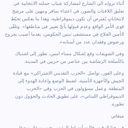
أثناء نزوله الى الشارع لمشاركة شباب حملته الانتخابية في
تعليق اللافتات والصور، في اعتداء سافر ومهين على مرشح
لانتخاباتٍ يُفترض أن تكون ديموقراطية، وهذا ما يعكس تخبّط
قوى الأمر الواقع وعدم قبولها بأيِّ تغيير في مناطقها». وتلقّى
الأمين العلاج في مستشفى تبنين الحكومي، بعدما أصيب بجروح
ورضوض وفقدان عدد من أسنانه».
وفي الشويفات وقع إشكال مساء امس، تطور إلى اشتباك
بالأسلحة الرشاشة بين عناصر من حزبين في المدينة.
وعلى الفور، تواصل «الحزب التقدمي الاشتراكي» مع قيادة
الجيش والأجهزة الأمنية، لضبط الوضع وإعادة الهدوء إلى
المنطقة. وعمل مسؤولون في الحزب وفي «الحزب
الديموقراطي اللبناني»، على تطويق الحادث والحؤول دون
تطوره.
ميقاتي
في هذا الوقت، قالت أوساط الرئيس نجيب ميقاتي: «على