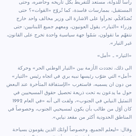
رأساً للدولة، مستعد للتفريط بكل تاريخه وحاضره، وحتى
المستقبل، بممارسات فاسدة، كما تُروّج «القوات»؟ حتى
نُصَدّقكُم، تجرأوا على الاشارة الى وزير مخالف واحد خارج
وزراء «التيار»، يقول العونيون، ومعهم جميع اللبنانيين: حتى
نتفهّم ما تقولون، سَمّوا جهة سياسية واحدة تخرج على القانون،
غير التيار».
«التيار» ـ «أمل»
الى ذلك، تجددت الأزمة بين «التيار الوطني الحر» وحركة
«أمل» التي صَوّب رئيسها نبيه بري في اتجاه رئيس «التيار»
من دون ان يسميه، فاستغرب «الإستفاقة المتأخرة عند البعض
حول ما يدعون به تحت ذريعة تحصيل حقوق المسيحيين في
التمثيل النيابي في الجنوب»، ولفت الى أنه «في العام 1992
كان أوّل من طالب بأن يكون لمسيحيي الجنوب، وخصوصاً في
المناطق الحدودية أكثر من مقعد نيابي».
وقال: «ليعلم الجميع، وخصوصاً أولئك الذين يقومون بسياحة