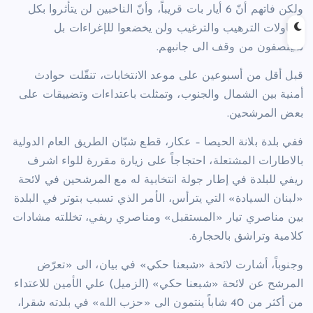
ولكن فاتهم أنّ 6 أيار بات قريباً، وأنّ الناخبين لن يتأثروا بكل
محاولات الترهيب والترغيب ولن يخضعوا للإغراءات بل
سينصفون من وقف الى جانبهم.
قبل أقل من أسبوعين على موعد الانتخابات، تنقّلت حوادث
أمنية بين الشمال والجنوب، وتمثلت باعتداءات وتضييقات على
بعض المرشحين.
ففي بلدة بلانة الحيصا – عكار، قطع شبّان الطريق العام الدولية
بالاطارات المشتعلة، احتجاجاً على زيارة مقررة للواء اشرف
ريفي للبلدة في إطار جولة انتخابية له مع المرشحين في لائحة
«لبنان السيادة» التي يترأس، الأمر الذي تسبب بتوتر في البلدة
بين مناصري تيار «المستقبل» ومناصري ريفي، تخللته مشادات
كلامية وتراشق بالحجارة.
وجنوباً، أشارت لائحة «شبعنا حكي» في بيان، الى «تعرّض
المرشح عن لائحة «شبعنا حكي» (الزميل) علي الأمين للاعتداء
من أكثر من 40 شاباً ينتمون الى «حزب الله» في بلدته شقرا،