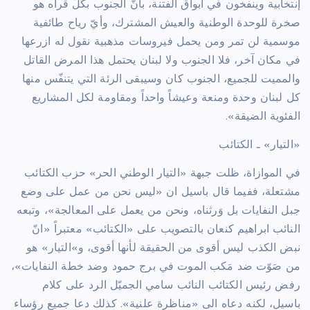
إنتخابية وينفخون في أبواق الفتنة، بأنّ الجنوب بكلّ قراه هو
صخرة للوحدة الوطنية والعيش المشترك، وأيّ رياح طائفية
موسمية لن تمر ومن يحمل فيروسات مذهبية نقول له ازرعها
في مكان آخر، فلا الجنوب ولا لبنان يحتمل هذا المرض القاتل
والمميت للجميع، الجنوب كان وسيبقى الرئة التي يتنفّس منها
كل لبنان وحدة ومنعة وعيشاً واحداً ومقاومة لكل المشاريع
الفئوية الضيقة».
«التيار» ـ الكتائب
في الموازاة، ظلت جبهة «التيار الوطني الحر» حزب الكتائب
مشتعلة، ففيما قال باسيل ان «ليس نحن من عمل على وضع
جبل النفايات بل وَرثناه، ونحن من يعمل على المعالجة»، وتبعه
النائب ابراهيم كنعان بالتصويب على «الكتائب» معتبراً «انّ
نبض الكذب ليس أقوى من الحقيقة لأنها أقوى، و»التيار» هو
من صَوّت ضد مَكب الموت في برج حمود وضد خطة النفايات»،
رفض رئيس الكتائب النائب سامي الجميّل الرد على كلام
باسيل، لكنه دعاه الى «مناظرة علنية». كذلك دعا جميع رؤساء