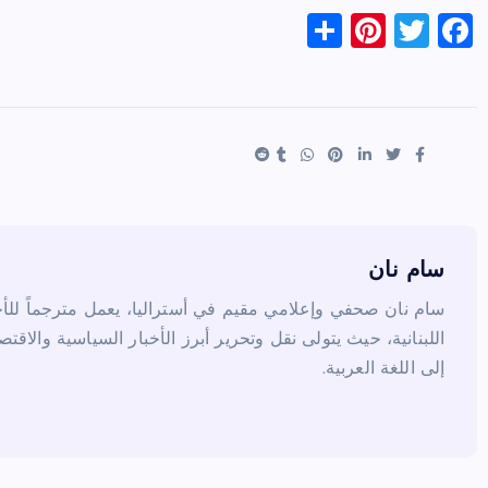
S
Pi
T
F
h
nt
wi
a
ar
er
tt
c
e
es
er
e
t
b
o
o
k
سام نان
سام نان صحفي وإعلامي مقيم في أستراليا، يعمل مترجماً للأخب
اللبنانية، حيث يتولى نقل وتحرير أبرز الأخبار السياسية والاقتص
إلى اللغة العربية.