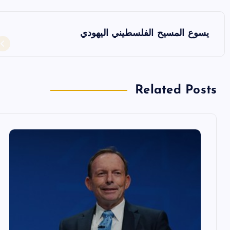
ت
يسوع المسيح الفلسطيني اليهودي
ص
فّ
Related Posts
ح
ا
ل
م
ق