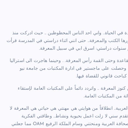
دة في الحياة.. واني احد الناس المحظوظين .. حيث ادركت منذ
رها الكتب والمعرفة.. حتى انني اثناء دراستي في المدرسة قرأت
م سنوات دراستي: اسرق ابي في سبيل المعرفة.
قاعدة وحتى القمة رأس المعرفة. . وحينما هاجرت الى استراليا
.. وحصلت على ماجستير في ادارة المكتبات من جامعة نيو
باحث قانوني للقضاة فيها.
 المعرفة .. واتردد دائماً على المكتبات العامة لإستقاء
اثة من المكتبات العامة.
بية.. انطلاقاً من هوايتي هي مهنتي هي حياتي هي المعرفة لا
م تقدم سني لا زلت اعمل بحيوية ونشاط.. وطاقتي الفكرية
والجسدية تضاهي طاقة الشباب.. وقدّرت استراليا مجهوداتي في الصحافة العربية ومنحتني وسام الملكة الرفيع OAM مما جعلني