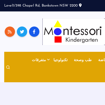
Level1/398 Chapel Rd, Bankstown NSW 2200
اضة
طب وصحة
تكنولوجيا
متفرقات