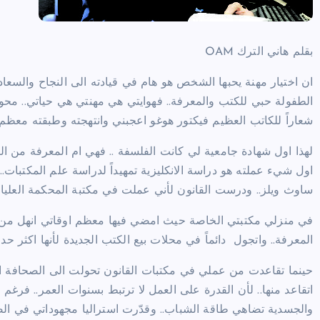
بقلم هاني الترك OAM
ان اختيار مهنة يحبها الشخص هو هام في قيادته الى النجاح والسعا
الطفولة حبي للكتب والمعرفة.. فهوايتي هي مهنتي هي حياتي.. محو
شعاراً للكاتب العظيم فيكتور هوغو اعجبني وانتهجته وطبقته معظ
لهذا اول شهادة جامعية لي كانت الفلسفة .. فهي ام المعرفة من ال
اول شيء عملته هو دراسة الانكليزية تمهيداً لدراسة علم المكتبات
ساوث ويلز.. ودرست القانون لأني عملت في مكتبة المحكمة العليا ك
في منزلي مكتبتي الخاصة حيث امضي فيها معظم اوقاتي انهل من كنوز
المعرفة.. واتجول
دائماً في محلات بيع الكتب الجديدة لأنها اكثر حد
حينما تقاعدت من عملي في مكتبات القانون تحولت الى الصحافة العر
اتقاعد منها.. لأن القدرة على العمل لا ترتبط بسنوات العمر.. فرغ