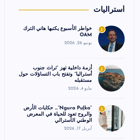
أستراليات
خواطر الأسبوع يكتبها هاني الترك
1
OAM
يونيو 26, 2026
أزمة داخلية تهز “تراث جنوب
2
أستراليا” وتفتح باب التساؤلات حول
مستقبله
مايو 4, 2026
“Ngura Puḻka”… حكايات الأرض
3
والروح تعود للحياة في المعرض
الوطني الأسترالي
أبريل 17, 2026