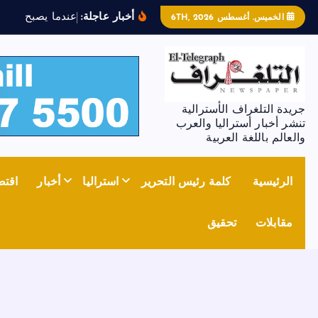
أخبار عاجلة:
ع
ن
د
م
ا
ي
ص
ب
ح
ا
ل
ح
د
ي
الخميس. أغسطس 6TH, 2026
جريدة التلغراف الأسترالية
تنشر أخبار أستراليا والعرب
والعالم باللغة العربية
الرئيسية
كلمة رئيس التحرير
استراليا
أخبار
اقتص
مقابلات
تحقيق