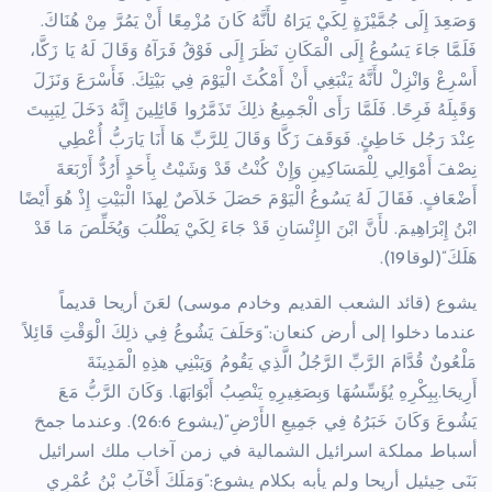
وَصَعِدَ إِلَى جُمَّيْزَةٍ لِكَيْ يَرَاهُ لأَنَّهُ كَانَ مُزْمِعًا أَنْ يَمُرَّ مِنْ هُنَاكَ.
فَلَمَّا جَاءَ يَسُوعُ إِلَى الْمَكَانِ نَظَرَ إِلَى فَوْقُ فَرَآهُ وَقَالَ لَهُ يَا زَكَّا،
أَسْرِعْ وَانْزِلْ لأَنَّهُ يَنْبَغِي أَنْ أَمْكُثَ الْيَوْمَ فِي بَيْتِكَ. فَأَسْرَعَ وَنَزَلَ
وَقَبِلَهُ فَرِحًا. فَلَمَّا رَأَى الْجَمِيعُ ذلِكَ تَذَمَّرُوا قَائِلِينَ إِنَّهُ دَخَلَ لِيَبِيتَ
عِنْدَ رَجُل خَاطِئٍ. فَوَقَفَ زَكَّا وَقَالَ لِلرَّبِّ هَا أَنَا يَارَبُّ أُعْطِي
نِصْفَ أَمْوَالِي لِلْمَسَاكِينِ وَإِنْ كُنْتُ قَدْ وَشَيْتُ بِأَحَدٍ أَرُدُّ أَرْبَعَةَ
أَضْعَافٍ. فَقَالَ لَهُ يَسُوعُ الْيَوْمَ حَصَلَ خَلاَصٌ لِهذَا الْبَيْتِ إِذْ هُوَ أَيْضًا
ابْنُ إِبْرَاهِيمَ. لأَنَّ ابْنَ الإِنْسَانِ قَدْ جَاءَ لِكَيْ يَطْلُبَ وَيُخَلِّصَ مَا قَدْ
هَلَكَ”(لوقا19).
يشوع (قائد الشعب القديم وخادم موسى) لعَنَ أريحا قديماً
عندما دخلوا إلى أرض كنعان:”وَحَلَفَ يَشُوعُ فِي ذلِكَ الْوَقْتِ قَائِلاً
مَلْعُونٌ قُدَّامَ الرَّبِّ الرَّجُلُ الَّذِي يَقُومُ وَيَبْنِي هذِهِ الْمَدِينَةَ
أَرِيحَا.بِبِكْرِهِ يُؤَسِّسُهَا وَبِصَغِيرِهِ يَنْصِبُ أَبْوَابَهَا. وَكَانَ الرَّبُّ مَعَ
يَشُوعَ وَكَانَ خَبَرُهُ فِي جَمِيعِ الأَرْضِ”(يشوع 26:6). وعندما جمحَ
أسباط مملكة اسرائيل الشمالية في زمن آخاب ملك اسرائيل
بَنَى حِيئيل أريحا ولم يأبه بكلام يشوع:”وَمَلَكَ أَخْآبُ بْنُ عُمْرِي