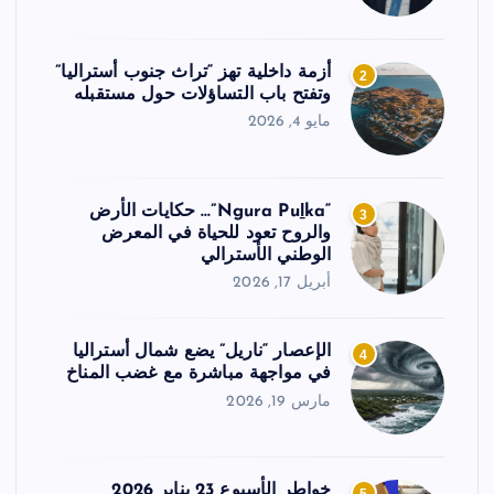
أزمة داخلية تهز “تراث جنوب أستراليا”
2
وتفتح باب التساؤلات حول مستقبله
مايو 4, 2026
“Ngura Puḻka”… حكايات الأرض
3
والروح تعود للحياة في المعرض
الوطني الأسترالي
أبريل 17, 2026
الإعصار “ناريل” يضع شمال أستراليا
4
في مواجهة مباشرة مع غضب المناخ
مارس 19, 2026
خواطر الأسبوع 23 يناير 2026