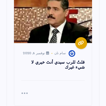
ق
ا
ل
ا
ت
سام نان
نوفمبر 6, 2020
قلتُ للرب سيدي أنتَ خيري لا
شيء غيرك