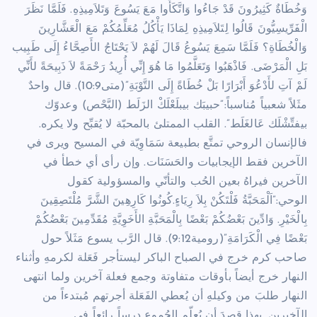
وَخُطَاةٌ كَثِيرُونَ قَدْ جَاءُوا وَاتَّكَأُوا مَعَ يَسُوعَ وَتَلاَمِيذِهِ. فَلَمَّا نَظَرَ
الْفَرِّيسِيُّونَ قَالُوا لِتَلاَمِيذِهِ لِمَاذَا يَأْكُلُ مُعَلِّمُكُمْ مَعَ الْعَشَّارِينَ
وَالْخُطَاةِ؟ فَلَمَّا سَمِعَ يَسُوعُ قَالَ لَهُمْ لاَ يَحْتَاجُ الأَصِحَّاءُ إِلَى طَبِيب
بَلِ الْمَرْضَى. فَاذْهَبُوا وَتَعَلَّمُوا مَا هُوَ إِنِّي أُرِيدُ رَحْمَةً لاَ ذَبِيحَةً لأَنِّي
لَمْ آتِ لأَدْعُوَ أَبْرَارًا بَلْ خُطَاةً إِلَى التَّوْبَةِ”(متى10:9). قال واحدٌ
مثَلاً شعبياً مُناسباً:”حبيبَك بيبلَعْلَكْ الزَلَط (البَّحْص) وعدوّك
بيفتِّشْلَك عَالغَلَط”. القلب الممتلئ بالمحبّة لا يُقبِّح ولا يكره.
فالإنسان الروحي تمتَّع بطبيعة سَمَاوِيّة في المسيح ويرى في
الآخرين فقط الإيجابيات والحَسَنَات. وإن رأى أي خطأ في
الآخرين فيراهُ بعين الحُب والتأنّي والمسؤولية كقول
الوحي:”اَلْمَحَبَّةُ فَلْتَكُنْ بِلاَ رِيَاءٍ.كُونُوا كَارِهِينَ الشَّرَّ مُلْتَصِقِينَ
بِالْخَيْرِ. وَادِّينَ بَعْضُكُمْ بَعْضًا بِالْمَحَبَّةِ الأَخَوِيَّةِ مُقَدِّمِينَ بَعْضُكُمْ
بَعْضًا فِي الْكَرَامَةِ”(رومية9:12). قال الرَّب يسوع مَثَلاً حول
صاحب كرم خرج في الصباح الباكر ليستأجر فَعَلة لكرمهِ وأثناء
النهار خرج أيضاً بأوقات متفاوتة وجمع فعلة آخرين ولما انتهى
النهار طلبَ من وكيلهِ أن يُعطي الفَعَلة أجرتهم مُبتدءاً من
الآخيرين. بهذا قصدَ أن يُعلّم الجُموع درساً رائعاً في