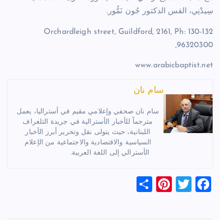
سِيدْنِي، القس الدكتور جُون نَمُّور.
‏130-132 Orchardleigh street, Guildford, 2161, Ph:
96320300,
www.arabicbaptist.net
سام نان
سام نان صحفي وإعلامي مقيم في أستراليا، يعمل
مترجماً للأخبار الأسترالية في جريدة التلغراف
اللبنانية، حيث يتولى نقل وتحرير أبرز الأخبار
السياسية والاقتصادية والاجتماعية من الإعلام
الأسترالي إلى اللغة العربية.
S
Pi
T
F
h
nt
wi
a
ar
er
tt
c