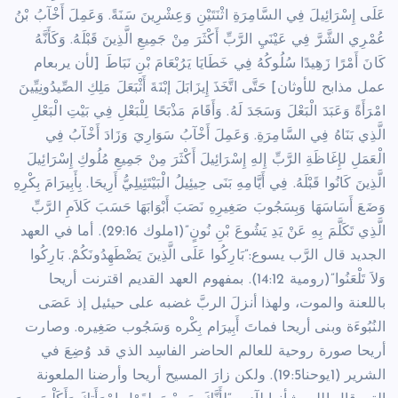
عَلَى إِسْرَائِيلَ فِي السَّامِرَةِ اثْنَتَيْنِ وَعِشْرِينَ سَنَةً. وَعَمِلَ أَخْآبُ بْنُ
عُمْرِي الشَّرَّ فِي عَيْنَيِ الرَّبِّ أَكْثَرَ مِنْ جَمِيعِ الَّذِينَ قَبْلَهُ. وَكَأَنَّهُ
كَانَ أَمْرًا زَهِيدًا سُلُوكُهُ فِي خَطَايَا يَرُبْعَامَ بْنِ نَبَاطَ [لأن يربعام
عمل مذابح للأوثان] حَتَّى اتَّخَذَ إِيزَابَلَ إبْنَةَ أَثْبَعَلَ مَلِكِ الصِّيدُونِيِّينَ
امْرَأَةً وَعَبَدَ الْبَعْلَ وَسَجَدَ لَهُ. وَأَقَامَ مَذْبَحًا لِلْبَعْلِ فِي بَيْتِ الْبَعْلِ
الَّذِي بَنَاهُ فِي السَّامِرَةِ. وَعَمِلَ أَخْآبُ سَوَارِيَ وَزَادَ أَخْآبُ فِي
الْعَمَلِ لإِغَاظَةِ الرَّبِّ إِلهِ إِسْرَائِيلَ أَكْثَرَ مِنْ جَمِيعِ مُلُوكِ إِسْرَائِيلَ
الَّذِينَ كَانُوا قَبْلَهُ. فِي أَيَّامِهِ بَنَى حِيئِيلُ الْبَيْتَئِيلِيُّ أَرِيحَا. بِأَبِيرَامَ بِكْرِهِ
وَضَعَ أَسَاسَهَا وَبِسَجُوبَ صَغِيرِهِ نَصَبَ أَبْوَابَهَا حَسَبَ كَلاَمِ الرَّبِّ
الَّذِي تَكَلَّمَ بِهِ عَنْ يَدِ يَشُوعَ بْنِ نُونٍ”(1ملوك 29:16). أما في العهد
الجديد قال الرَّب يسوع:”بَارِكُوا عَلَى الَّذِينَ يَضْطَهِدُونَكُمْ. بَارِكُوا
وَلاَ تَلْعَنُوا”(رومية 14:12). بمفهوم العهد القديم اقترنت أريحا
باللعنة والموت، ولهذا أنزلَ الربَّ غضبه على حيئيل إذ عَصَى
النُبُوءَة وبنى أريحا فماتَ أَبِيرَام بِكْره وَسَجُوب صَغِيره. وصارت
أريحا صورة روحية للعالم الحاضر الفاسِد الذي قد وُضِعَ في
الشرير (1يوحنا19:5). ولكن زارَ المسيح أريحا وأرضنا الملعونة