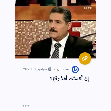
سام نان
سبتمبر 11, 2020
إِنْ أَحْسَنْتَ أَفَلاَ رَفْعٌ؟