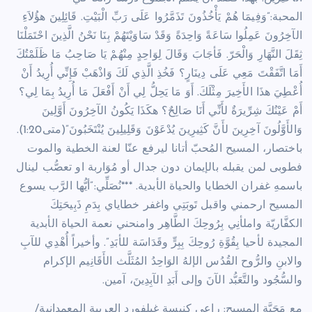
المحبة:”وَفِيمَا هُمْ يَأْخُذُونَ تَذَمَّرُوا عَلَى رَبِّ الْبَيْتِ. قَائِلِينَ هؤُلاَءِ
الآخِرُونَ عَمِلُوا سَاعَةً وَاحِدَةً وَقَدْ سَاوَيْتَهُمْ بِنَا نَحْنُ الَّذِينَ احْتَمَلْنَا
ثِقَلَ النَّهَارِ وَالْحَرّ. فَأجَابَ وَقَالَ لِوَاحِدٍ مِنْهُمْ يَا صَاحِبُ مَا ظَلَمْتُكَ
أَمَا اتَّفَقْتَ مَعِي عَلَى دِينَارٍ؟ فَخُذِ الَّذِي لَكَ وَاذْهَبْ فَإِنِّي أُرِيدُ أَنْ
أُعْطِيَ هذَا الأَخِيرَ مِثْلَكَ. أَوَ مَا يَحِلُّ لِي أَنْ أَفْعَلَ مَا أُرِيدُ بِمَا لِي؟
أَمْ عَيْنُكَ شِرِّيرَةٌ لأَنِّي أَنَا صَالِحٌ؟ هكَذَا يَكُونُ الآخِرُونَ أَوَّلِينَ
وَالأَوَّلُونَ آخِرِينَ لأَنَّ كَثِيرِينَ يُدْعَوْنَ وَقَلِيلِينَ يُنْتَخَبُونَ”(متى1:20).
باختصار، المسيح المُحبّ أتانا ليرفع عنّا لعنة الخطية والموت
فطوبى لمن يقبله بالإيمان دون جدال أو مُوَاربة او تعصُّب لينال
باسمهِ غفران الخطايا والحياة الأبدية. ***نُصَلِّي:”أيُّها الرَّب يسوع
المسيح ارحمني واقبل تَوبَتِي واغفر خطاياي بِدَمِ ذَبِيحَتِكَ
الكفَّاريّة واملأنِي بِرُوحِكَ الطَّاهِر وامنحني نعمة الحياة الأبدية
المجيدة لأحيا بِقُوَّةِ رُوحِكَ بِبِرٍّ وقَدَاسَة للأبَدِ”. وأخيراً أُهْدِي للآبِ
والابنِ والرُّوح القُدُس الإلهُ الوَاحِدُ المُثَلَّث الأَقَانِيم الإكرام
والسُّجُود والتَّعَبُّد الآنَ وإلى أَبَدِ الآبِدِينَ، آمين.
مع مَحَبَّة المسيح: راعي كنيسة غيلفورد العربية المعمدانية/