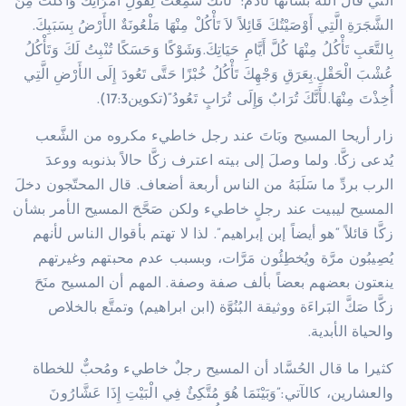
التي قال الله بشأنها لآدم: “لأَنَّكَ سَمِعْتَ لِقَوْلِ امْرَأَتِكَ وَأَكَلْتَ مِنَ
الشَّجَرَةِ الَّتِي أَوْصَيْتُكَ قَائِلاً لاَ تَأْكُلْ مِنْهَا مَلْعُونَةٌ الأَرْضُ بِسَبَبِكَ.
بِالتَّعَبِ تَأْكُلُ مِنْهَا كُلَّ أَيَّامِ حَيَاتِكَ.وَشَوْكًا وَحَسَكًا تُنْبِتُ لَكَ وَتَأْكُلُ
عُشْبَ الْحَقْلِ.بِعَرَقِ وَجْهِكَ تَأْكُلُ خُبْزًا حَتَّى تَعُودَ إِلَى الأَرْضِ الَّتِي
أُخِذْتَ مِنْهَا.لأَنَّكَ تُرَابٌ وَإِلَى تُرَابٍ تَعُودُ”(تكوين17:3).
زار أريحا المسيح وبَاتَ عند رجل خاطيء مكروه من الشَّعب
يُدعى زكَّا. ولما وصلَ إلى بيته اعترف زكَّا حالاً بذنوبه ووعدَ
الرب بردِّ ما سَلَبَهُ من الناس أربعة أضعاف. قال المحتّجون دخلَ
المسيح ليبيت عند رجلٍ خاطيء ولكن صَحَّحَ المسيح الأمر بشأن
زكَّا قائلاً “هو أيضاً إبن إبراهيم”. لذا لا تهتم بأقوال الناس لأنهم
يُصِيبُون مرَّة ويُخطِئُون مَرَّات، وبسبب عدم محبتهم وغيرتهم
ينعتون بعضهم بعضاً بألف صفة وصفة. المهم أن المسيح منَحَ
زكَّا صَكَّ البَراءَة ووثيقة البُنُوَّة (ابن ابراهيم) وتمتَّع بالخلاص
والحياة الأبدية.
كثيرا ما قال الحُسَّاد أن المسيح رجلٌ خاطيء ومُحبٌّ للخطاة
والعشارين، كالآتي:”وَبَيْنَمَا هُوَ مُتَّكِئٌ فِي الْبَيْتِ إِذَا عَشَّارُونَ