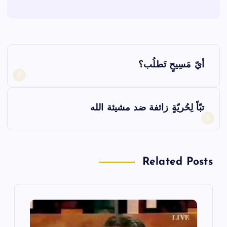
ت
أيّ مَسِيحٍ تَطلُب؟
ص
فّ
تبّاً لِحُريّةٍ زائفة ضد مشيئة الله
ح
ا
Related Posts
ل
م