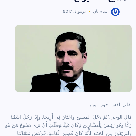
سام نان
يونيو 5, 2017
بقلم القس جون نمور
قال الوحي:”ثُمَّ دَخَلَ المسيح وَاجْتَازَ فِي أَرِيحَا. وَإِذَا رَجُلٌ اسْمُهُ
زَكَّا وَهُوَ رَئِيسٌ لِلْعَشَّارِينَ وَكَانَ غَنِيًّا.وَطَلَبَ أَنْ يَرَى يَسُوعَ مَنْ هُوَ
وَلَمْ يَقْدِرْ مِنَ الْجَمْعِ لأَنَّهُ كَانَ قَصِيرَ الْقَامَةِ. فَرَكَضَ مُتَقَدِّمًا