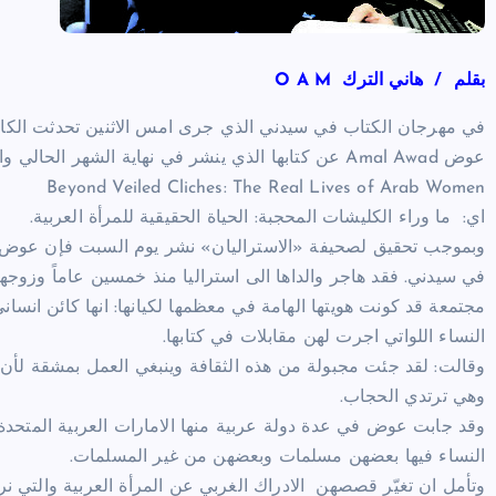
بقلم / هاني الترك O A M
في مهرجان الكتاب في سيدني الذي جرى امس الاثنين تحدثت الكاتبة
عوض Amal Awad عن كتابها الذي ينشر في نهاية الشهر الحالي والذي يحمل عنوان:
Beyond Veiled Cliches: The Real Lives of Arab Women
اي: ما وراء الكليشات المحجبة: الحياة الحقيقية للمرأة العربية.
وبموجب تحقيق لصحيفة «الاستراليان» نشر يوم السبت فإن عوض هي
في سيدني. فقد هاجر والداها الى استراليا منذ خمسين عاماً وزوجها ل
مجتمعة قد كونت هويتها الهامة في معظمها لكيانها: انها كائن انسا
النساء اللواتي اجرت لهن مقابلات في كتابها.
وقالت: لقد جئت مجبولة من هذه الثقافة وينبغي العمل بمشقة لأن اك
وهي ترتدي الحجاب.
وقد جابت عوض في عدة دولة عربية منها الامارات العربية المتحدة
النساء فيها بعضهن مسلمات وبعضهن من غير المسلمات.
وتأمل ان تغيّر قصصهن الادراك الغربي عن المرأة العربية والتي ن