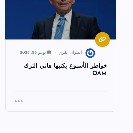
م
ق
ا
انطوان القزي
يونيو 26, 2026
ل
خواطر الأسبوع يكتبها هاني الترك
ا
OAM
ت