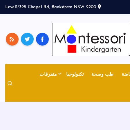
Level1/398 Chapel Rd, Bankstown NSW 2200
اضة
طب وصحة
تكنولوجيا
متفرقات