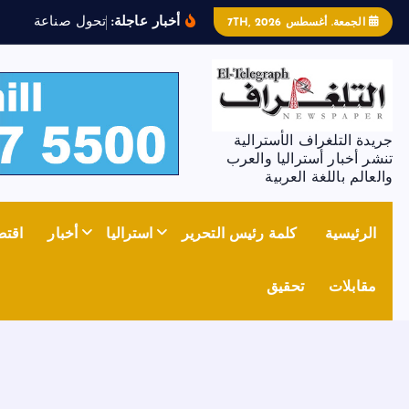
أخبار عاجلة:
ت
ح
و
ل
ص
ن
ا
ع
ة
ا
ل
ص
ل
ب
الجمعة. أغسطس 7TH, 2026
جريدة التلغراف الأسترالية
تنشر أخبار أستراليا والعرب
والعالم باللغة العربية
الرئيسية
كلمة رئيس التحرير
استراليا
أخبار
اقتص
مقابلات
تحقيق