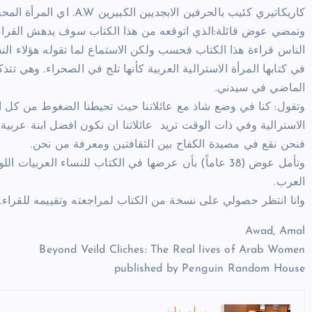
كاريكاتيري كئيب بالحرفين الابجديين الكبيرين A.W. اي المرأة المحجبة والمكبوتة والخائفة والصامتة.
وتمضي عوض قائلة:الذي اتوقعه من هذا الكتاب سوف يدهش القراء. ا
الناس قراءة هذا الكتاب فحسب ولكن الاستماع لما تقوله هؤلاء الن
في كتابها المرأة الاسترالية العربية كأنها تلج في الصحراء. وهي ت
الماضي في سيدني.
وتقول: كنا في وضع شاذ مع عائلاتنا حيث تحيطنا الضغوط من كل الج
الاسترالية وفي ذات الوقت تريد عائلاتنا ان نكون افضل ابنة عربية 
فنحن نقع في مصيدة الكفاح بين الثقافتين ومعرفة من نحن.
وتأمل عوض (38 عاماً) بأن عرضها في الكتاب للنساء العر
العرب.
وانا انتظر حصولي على نسخة من الكتاب لمراجعته وتقييمه للقراء.
Awad, Amal
Beyond Veild Cliches: The Real lives of Arab Women
published by Penguin Random House