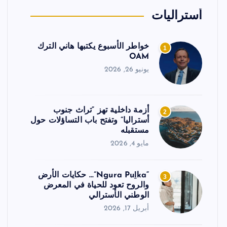
أستراليات
خواطر الأسبوع يكتبها هاني الترك
1
OAM
يونيو 26, 2026
أزمة داخلية تهز “تراث جنوب
2
أستراليا” وتفتح باب التساؤلات حول
مستقبله
مايو 4, 2026
“Ngura Puḻka”… حكايات الأرض
3
والروح تعود للحياة في المعرض
الوطني الأسترالي
أبريل 17, 2026