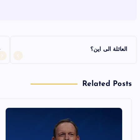
ت
العائلة الى اين؟
ح
ص
فّ
Related Posts
ح
ا
ل