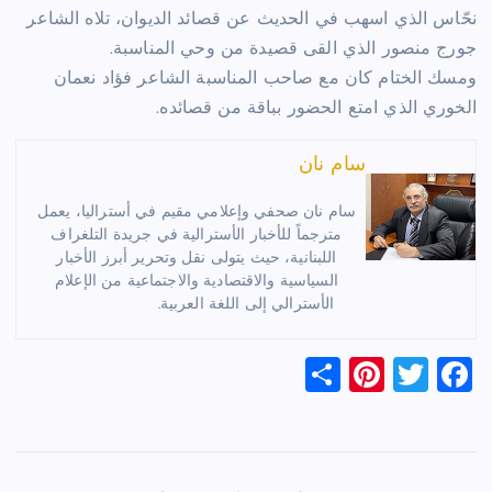
نحّاس الذي اسهب في الحديث عن قصائد الديوان، تلاه الشاعر
جورج منصور الذي القى قصيدة من وحي المناسبة.
ومسك الختام كان مع صاحب المناسبة الشاعر فؤاد نعمان
الخوري الذي امتع الحضور بباقة من قصائده.
سام نان
سام نان صحفي وإعلامي مقيم في أستراليا، يعمل
مترجماً للأخبار الأسترالية في جريدة التلغراف
اللبنانية، حيث يتولى نقل وتحرير أبرز الأخبار
السياسية والاقتصادية والاجتماعية من الإعلام
الأسترالي إلى اللغة العربية.
S
Pi
T
F
h
nt
wi
a
ar
er
tt
c
e
es
er
e