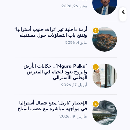
يونيو 26, 2026
أزمة داخلية تهز “تراث جنوب أستراليا”
2
وتفتح باب التساؤلات حول مستقبله
مايو 4, 2026
“Ngura Puḻka”… حكايات الأرض
3
والروح تعود للحياة في المعرض
الوطني الأسترالي
أبريل 17, 2026
الإعصار “ناريل” يضع شمال أستراليا
4
في مواجهة مباشرة مع غضب المناخ
مارس 19, 2026