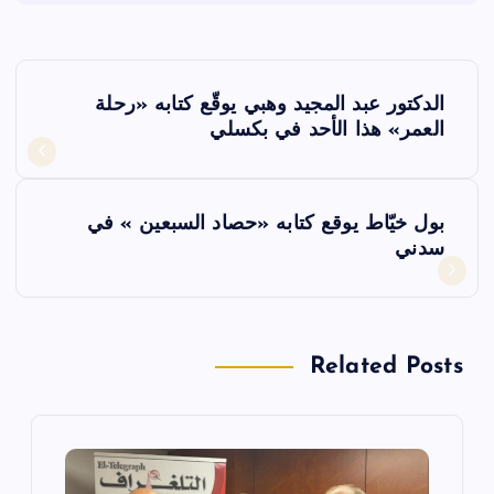
ت
الدكتور عبد المجيد وهبي يوقّع كتابه «رحلة
ص
العمر» هذا الأحد في بكسلي
فّ
بول خيّاط يوقع كتابه «حصاد السبعين » في
ح
سدني
ا
ل
Related Posts
م
ق