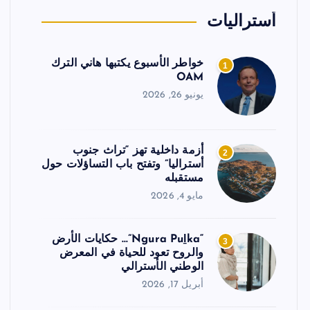
أستراليات
خواطر الأسبوع يكتبها هاني الترك
1
OAM
يونيو 26, 2026
أزمة داخلية تهز “تراث جنوب
2
أستراليا” وتفتح باب التساؤلات حول
مستقبله
مايو 4, 2026
“Ngura Puḻka”… حكايات الأرض
3
والروح تعود للحياة في المعرض
الوطني الأسترالي
أبريل 17, 2026