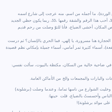
 الوردة)، ما أجمله من اسم، منه عرجت إلى شارع اسمه
(بيكون ستريت) (شارع المشعل)، ما أروعه من اسم، ورقم البيت،3، أحب هذا الرقم والشقة رقمها ،33، ربما يكون حظي الجديد
 المكان، أخشى الضياع، فأنا للتوّ وصلت من رحم قديم
لحجارة هنا مسرورة، يا إلهي، فما الحري بالإنسان؟ ثم درست
فعة)، أسماء كثيرة تمر أمامي، أسماء جميلة بإمكاني نظم قصيدة
ل في ضاحية خالية من السكان، مكتظة بالبيوت، سألت نفسي:
ات والبارات والمجمعات والخ من الأماكن العامة.
ا وخليت الشوارع من ناسها تماما، وعندما وصلت (برشلونة)
الناس وأحسستُ بالضياع، قلت حينها:
على موائد برشلونة)!