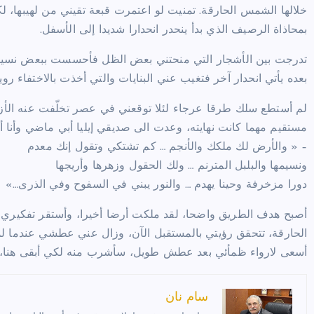
خلالها الشمس الحارقة. تمنيت لو اعتمرت قبعة تقيني من لهيبه
بمحاذاة الرصيف الذي بدأ ينحدر انحدارا شديدا إلى الأسفل.
تدرجت بين الأشجار التي منحتني بعض الظل فأحسست ببعض نسيمها.
بعده يأتي انحدار آخر فتغيب عني البنايات والتي أخذت بالاختفاء روي
لم أستطع سلك طرقا عرجاء لئلا توقعني في عصر تخلّفت عنه الأ
مستقيم مهما كانت نهايته، وعدت الى صديقي إيليا أبي ماضي وأنا أ
– « والأرض لك ملكك والأنجم … كم تشتكي وتقول إنك معدم
ونسيمها والبلبل المترنم … ولك الحقول وزهرها وأريجها
دورا مزخرفة وحينا يهدم … والنور يبني في السفوح وفي الذرى…»
أصبح هدف الطريق واضحا، لقد ملكت أرضا أخيرا، وأستقر تفكيري
الحارقة، تتحقق رؤيتي بالمستقبل الآن، وزال عني عطشي عندما لم
أسعى لارواء ظمأئي بعد عطش طويل، سأشرب منه لكي أبقى هنا، ح
سام نان