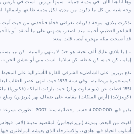
وها أنا هنا الآن، في مدينة جميلة، اسمها بريزبن، لست في باريس 
وجه شبة بين كل ما ذكرت من مدن، لكل مدينة طابعها وانتمائها الح
تذكرت بلادي، موجة ذكريات تغرقني فجأة فتأخذني من حيث أتيت، ل
الشاعر العظيم، أحببته منذ الصغر، يشبهني على ما أعتقد، أو بالأحر
قد أصبحت مثله مهجرة أيضا، قلت معه:
– ( يا بلادي عليك ألف تحية، هو حبّ لا ينتهي والمنية… كن نبيا يستن
إماما، كن حياة، كن غبطة، كن سلاما، لست مني أو تعشق الحرية، 
كمستعمرة بريطانية، وفي سنة 1839 حيث 
1851 فصلت عن (نيو ساوث ويلز) حيث باركت الملكة (فكتوريا) ملك
(كوينزلاند) (أرض الملكات) مقامة على ضفاف نهر (بريزبن) ويبلغ طوله 0
يقيم فيها 4.000.000 حسب إحصائية سنة 2007، تطورت بسرعة فائقة ومن المتوقع أن يتضاعف عدد سكانها في سنة 2051.
لقبت من البعض بمدينة (بريزفيجاس) المقصود مدينة (لاس فيجاس) 
أسلوب الحياة فيها هاديء، والاسترخاء الذي يعيشه المواطنون فيها 