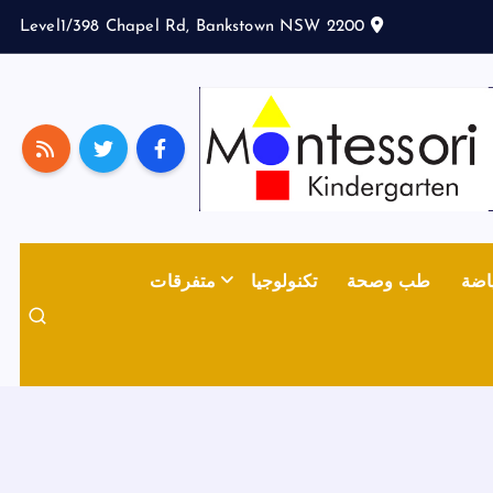
Level1/398 Chapel Rd, Bankstown NSW 2200
اضة
طب وصحة
تكنولوجيا
متفرقات