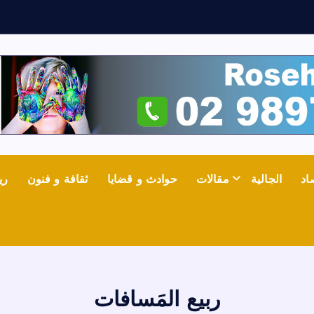
ع
اد
الجالية
مقالات
حوادث و قضايا
ثقافة و فنون
ري
ربيع المَسافات