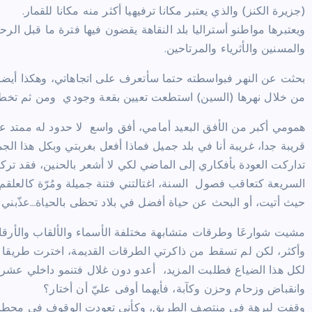
(جزيرة الكنز) والذي يعتبر مكانا ترفيهيا أكثر منه مكانا للقمار.
ويعتبرها مواطنو أستراليا بلد النقاهة يقضون فيها فترة ما قبل ال
والمسنين والأثرياء والمرتاحين.
بحثت عن النهر فبواسطته حتما سأتعرف على اتجاهاتي، وهكذا أيضا 
من خلال نهرها (السين) استطعت تعيين بقعة وجودي ومن ثم تخط
همومي أكبر من الأفق البعيد أمامي، أفق واسع لا حدود له ممتد ع
قريبة جدا، غريبة أنا في بلد جميل فماذا أفعل بغربتي وبكل هذا الجم
تداركت العودة بأفكاري إلى الماضي لكي لا أشعر بالحنين، فقد ترك
السريعة كتعاقب فصول السنة، اغتالتني فتنة جميلة ومُرّة كالعلق
حيث أتيت، أو البحث عن حياة أفضل في بلاد تحظى بالحياة…عذّبني ا
مشيت شوارعَا وطرقات متشابهة مختلفة الأسماء والألقاب والأرقا
وأكثر، لكن لم تسقط من ذاكرتي الطرقات القديمة، اخترت طريقا 
لكل هذا الضياع فطلبت المزيد، أعدو دون غلال فتنمو داخلي عشرات
وانقباض وزحام وحزن وكآبة، فأيهما أوفى عليّ أن أختار؟
وقفت لبرهة في منتصف الطريق، وكأني تعودت الوقوف في محطات ل