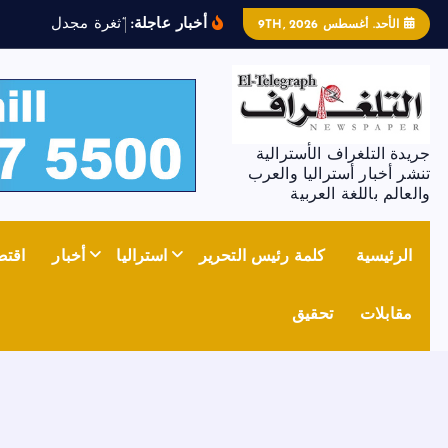
أخبار عاجلة:
“
ث
غ
ر
ة
م
ج
د
ل
ز
و
ن
”
ت
ش
الأحد. أغسطس 9TH, 2026
جريدة التلغراف الأسترالية
تنشر أخبار أستراليا والعرب
والعالم باللغة العربية
الرئيسية
كلمة رئيس التحرير
استراليا
أخبار
اقتص
مقابلات
تحقيق