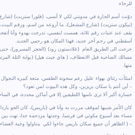
للرخاء.
دوّنت أسم الحارة في مدونتي لكي لا أنسى، (فلورا ستريت) (شارع
يقف عند عتبات رقم ثلاثة، همست لنفسي، تدرجت بهدوء وأنا أتفحص
أسقطني في رحم آخر جديد، فهذا المكان هو رحمي الجديد.
خرجت الى الطريق العام (غلادستون رود) (الحجر المسرور)، حتى ا
مسالك الضاحية قبل الانعطاف، ( هاي جيت هيل) (بوابة التلة المرت
منها.
امتلأت رئتاي بهواء عليل رغم سخونة الطقس، متعة كبيره التجوا
– أين أنتم يا سكان بريزبن، وكل هذه البيوت لمن تعود؟
خسارة أكبر ألا ترى ناسها اللطيفين إلا في أماكن محددة، في الساح
كان الأمر شبيها لموقف مررت به وأنا في (باريس)، كان الجو بارد
مساء بعد أسبوع مكوثي في فرنسا، وجدتها مزدحمة جدا، تهت بين 
– ( الظاهر أن جميع سكان باريس جاءوا لكي يتناولوا وجبة العشاء 