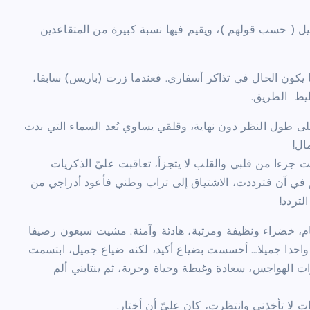
رحيل ( حسب قولهم )، ويقيم فيها نسبة كبيرة من المتقاعدين
يكون الحال في تذاكر أسفاري. فعندما زرت (باريس) سابقا،
يط الطريق.
لى طول النظر دون نهاية، وقلقي يساوي بُعد السماء التي بدت
ال!
ت جزءا من قلبي والقلب لا يتجزأ، تعاقبت عليّ الذكريات
م في آن فترددت، الاشتياق إلى تراب وطني فأعود أدراجي من
لتردد!
م، خضراء ونظيفة ومرتبة، هادئة وآمنة. مشيت سبعون رصيفا
واحدا جميلا… أحسست بضياع أكيد، لكنه ضياع جميل، ابتسمت
 الهواجس، سعادة وغبطة وحياة وحرية، ثم ينتابني ألم
ا تأخذني وانتظرت، كان عليّ أن أختار.