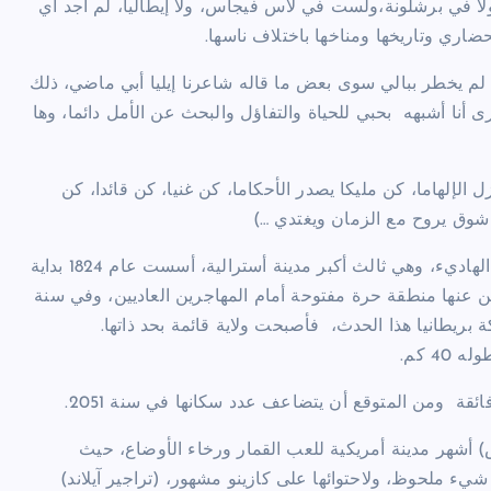
ولا في برشلونة،ولست في لاس فيجاس، ولا إيطاليا، لم أجد أي
ضاري وتاريخها ومناخها باختلاف ناسها.
م يخطر ببالي سوى بعض ما قاله شاعرنا إيليا أبي ماضي، ذلك
ى أنا أشبهه بحبي للحياة والتفاؤل والبحث عن الأمل دائما، وها
زل الإلهاما، كن مليكا يصدر الأحكاما، كن غنيا، كن قائدا، كن
شوق يروح مع الزمان ويغتدي …)
تقع بريزبن على الشاطىء الشرقي للقارة الأسترالية على المحيط الهاديء، وهي ثالث أكبر مدينة أسترالية، أسست عام 1824 بداية
انتهى عصر العقاب ليعلن عنها منطقة حرة مفتوحة أمام المهاجرين العاديين، وفي سنة
ة بريطانيا هذا الحدث، فأصبحت ولاية قائمة بحد ذاتها.
4 كم.
أشهر مدينة أمريكية للعب القمار ورخاء الأوضاع، حيث
شيء ملحوظ، ولاحتوائها على كازينو مشهور، (تراجير آيلاند)