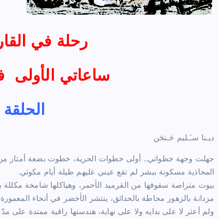
رحلة في القار
ساعاتي الأولى ف
الحلقة ا
ديـنا سـَـليم حَـنحَن
جهلت وجهة خطواتي… أولى خطوات الحرية، خطوت بضعة أمتار من ا
المحاذية مسكونة ببشر لم تقع عيني عليهم طيلة أيام مكوثي.
بيوت متراصة سقوفها من القرميد الأحمر، وهياكلها شامخة مكللة 
مزدانة بالزهور محاطة بالحدائق، ينتشر الأخضر في أنحاء المعمورة، بح
ولم أعثر لا على بدايه ولا على نهاية، هندستها راقية ممتدة على مدّ ال