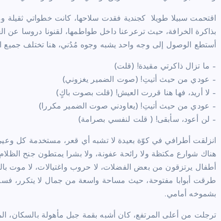
اقتحمت سبيلا طويلا كجندية فقدت سلاحها، كانت خطواتي ثقيلة و
بذاكرة الخرافة، حيث ترعرعنا داخل طواطمها، لقنونا دروسا عن الغ
أستطع الوصول إلى وجه واحد يشبه وجوه مُدُني، هنا تختلف جميع ال
– ما تزال ذاكرتي مقيدة! (قلت)
– عودي من حيث أتيتِ! (صوت الضمير يغزوني)
– لا أريد، فها هنا قررت العيش! (قلت بصوت باكٍ)
– عودي من حيث أتيتِ! (يعاودني صوت الضمير مكررا)
– لن أعود، سأبقى! ( قلت لنفسي بصرامة)
انزلقت أطرافي في كوّة بعيدة لا تشبه أي قعر، مستخدمة كل وعيي
هناك شوارع مكتظة ولا رائحة عفونة، ولا بشرا يمتطون جنح الظلام م
أطفال يرتزقون من بعض الفضلات، لا حروب واغتيالات، لا موت بالمجان
طرقت أبوابا مفتوحة، حيث مساحة واسعة من جمال لا يتكرر، فساوي
بشموخه أمامي.
ترجلت من أعلى المرتفع، كان أشبه بقمة جبل مأهولة بالسكان، المد