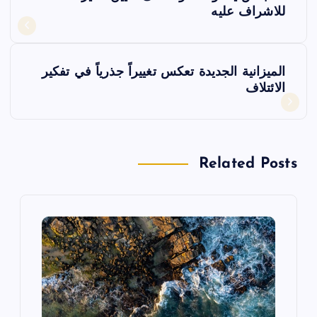
فّ
للاشراف عليه
ح
الميزانية الجديدة تعكس تغييراً جذرياً في تفكير
ا
الائتلاف
ل
م
Related Posts
ق
ا
ل
ا