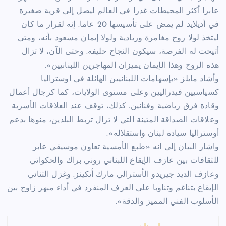
عابرا أكثر المحيطات غدرا في العالم ليصل إلى قرية صغيرة
في أديلايد لم يمض على تأسيسها 20 عاما. إنه لقرار ما كان
ليتخذ لولا روح مغامرة وريادية ولولا إيمان مسعود بأنه، ومتى
أتيحت له الفرصة، سيكون النجاح حليفه. وحتى الآن، لا تزال
هذه الروح وهذا الإيمان يميزان المهاجرين اللبنانيين».
وأشاد مايلز «بإسهامات اللبنانيين الهائلة في اوستراليا
كسياسيين فيدراليين وعلى مستوى الولايات، كما كرجال أعمال
وقادة فرق رياضية وفنانين. كذلك، توقف عند العلاقات الأسرية
وعلاقات الصداقة المتينة التي لا تزال تربط البلدين، منوها بدعم
أوستراليا سيادة لبنان واستقلاله».
واشار البيان إلى انه «طبع الأمسية تعاون موسيقي عابر
للثقافات بين عازف الإيقاع اللبناني روني براك والحكواتي
وعازف الديد جيريدو الأسترالي مارك أتكينز. وغزل الثنائي
الإيقاع بتناغم وتناوبا على العزف المنفرد في أداء مبهر زاوج بين
الأسلوب الفني المميز والدقة».