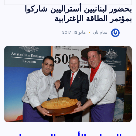
بحضور لبنانيين أستراليين شاركوا
بمؤتمر الطاقة الإغترابية
سام نان
مايو 12, 2017