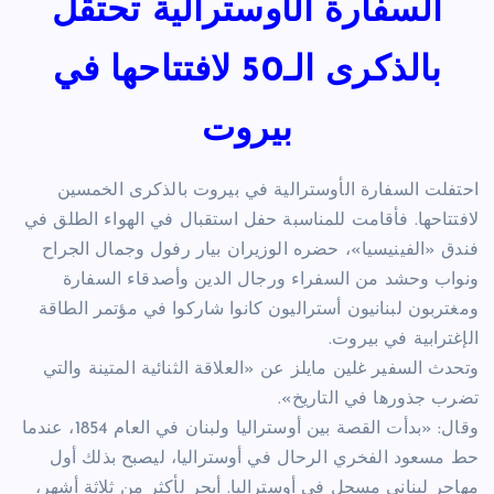
السفارة الأوسترالية تحتقل
بالذكرى الـ50 لافتتاحها في
بيروت
احتفلت السفارة الأوسترالية في بيروت بالذكرى الخمسين
لافتتاحها. فأقامت للمناسبة حفل استقبال في الهواء الطلق في
فندق «الفينيسيا»، حضره الوزيران بيار رفول وجمال الجراح
ونواب وحشد من السفراء ورجال الدين وأصدقاء السفارة
ومغتربون لبنانيون أستراليون كانوا شاركوا في مؤتمر الطاقة
الإغترابية في بيروت.
وتحدث السفير غلين مايلز عن «العلاقة الثنائية المتينة والتي
تضرب جذورها في التاريخ».
وقال: «بدأت القصة بين أوستراليا ولبنان في العام 1854، عندما
حط مسعود الفخري الرحال في أوستراليا، ليصبح بذلك أول
مهاجر لبناني مسجل في أوستراليا. أبحر لأكثر من ثلاثة أشهر،