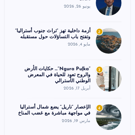
يونيو 26, 2026
أزمة داخلية تهز “تراث جنوب أستراليا”
2
وتفتح باب التساؤلات حول مستقبله
مايو 4, 2026
“Ngura Puḻka”… حكايات الأرض
3
والروح تعود للحياة في المعرض
الوطني الأسترالي
أبريل 17, 2026
الإعصار “ناريل” يضع شمال أستراليا
4
في مواجهة مباشرة مع غضب المناخ
مارس 19, 2026