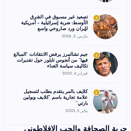
تصعيد غير مسبوق في الشرق
3
الأوسط: ضربة إسرائيلية – أمريكية
لإيران ورد صاروخي واسع
مارس 2, 2026
جيم تشالمرز يرفض الانتقادات “المبالغ
4
فيها” من أنجوس تايلور حول تقديرات
تكاليف سياسة الغداء
فبراير 4, 2025
كلايف بالمر يتقدم بطلب لتسجيل
5
علامة تجارية باسم “كلايف وبولين
بارتي”
يناير 5, 2025
حرية الصحافة والحب الافلاطوني