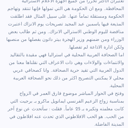
تعتبران الأكثر تحرراً من جميع اجهزة الاعلام الاسترالية
المحافظة.. ومع ان الحكومة هي التي تمولها فإنها تنتقد وتهاجم
الحكومة ومستقلة تماماً عنها.. على سبيل المثال فقد اطلقت
المذيعة فيها ياسمين عبد المجيد تصريحات يوم الانزاك اعتبرت
مناقضة لليوم الوطني الاسترالي الانزاك.. ومن ثم طالب بعض
الوزراء ومن ضمنهم وزير الهجرة بيتر داتون بفصلها من منصبها
ولكن ادارة الاذاعة لم تفصلها.
اما الصحافة العربية المحلية في استراليا فهي مقيدة بالتقاليد
والانتماءات والولاءات وهي ذات الاعراف التي نقلناها معنا من
الدول العربية التي تقيد حرية الصحافة.. وانا كصحافي عربي
محلي لا يمكنني التصريح اكثر من ذلك نحو الصحافة العربية
المحلية.
وفتح في الحوار المباشر موضوع فارق العمر في الزواج
بمناسبة زواج الزعيم الفرنسي ايمانويل ماكرو بـ برجيت التي
كانت معلمته وتكبره بـ 25 عاماً.. فقلت : سأتحدث عن نوع آخر
من الحب.. هو الحب الافلاطوني الذي تحدث عنه افلاطون في
المدينة الفاضلة.