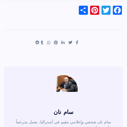
S
Pi
T
F
h
nt
wi
a
ar
er
tt
c
e
es
er
e
t
b
o
o
k
سام نان
سام نان صحفي وإعلامي مقيم في أستراليا، يعمل مترجماً