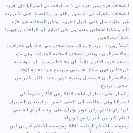
الصحافة حرة وغير حرة في ذات الوقت في استراليا فإن حرية
الصحافة مكفولة في الدستور والقوانين والقضاء.. حتى الانترنيت
غير مقيّدة مثل باقي الدول العربية.. ولكن الصحافة غير حرّة
لأنه يمتلكها اشخاص معدودون على اصابع اليد الواحدة يوجهونها
طبقاً لمصالحهم.
فمثلاً روبرت ميردوخ يمتلك عدة صحف منها «الدايلي تلغراف»
و«الاستراليان» وبعض الصحف المحلية للبلديات.. وهي تؤيد
وتدعم حزب الاحرار دائماً.. اي محافظة يمينية.. اما مؤسسة
فيرفاكس فهي تمتلك «سيدني مورنينغ هيرالد» و«الإيج»
و«الاستراليان فايننشال ريفيو» فهي معتدلة اكثر بكثير من
صحف ميردوخ.
والمثال على التطرف اذاعة 2GB وهي الأكثر شيوعاً في
استراليا وهي محافظة الى اقصى اليمين.. والمذيعان الشهيران
فيها راي هادلي وآلن جونز يؤثران على توجيه الرأي الشعبي
العام اكثر من تأثير رئيس الوزراء.
ومؤسسة الاعلام الوطنية ABC ومؤسسة الاعلام اس بي اس