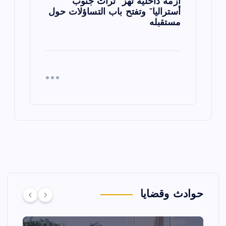
أزمة داخلية تهز “تراث جنوب
أستراليا” وتفتح باب التساؤلات حول
مستقبله
حوادث وقضايا