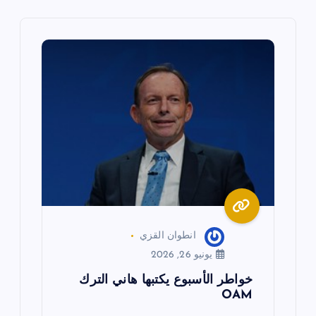
ل
م
ق
ا
ل
ا
ت
انطوان القزي
يونيو 26, 2026
خواطر الأسبوع يكتبها هاني الترك
OAM