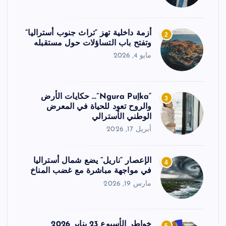
أزمة داخلية تهز “تراث جنوب أستراليا”
2
وتفتح باب التساؤلات حول مستقبله
مايو 4, 2026
“Ngura Puḻka”… حكايات الأرض
3
والروح تعود للحياة في المعرض
الوطني الأسترالي
أبريل 17, 2026
الإعصار “ناريل” يضع شمال أستراليا
4
في مواجهة مباشرة مع غضب المناخ
مارس 19, 2026
خواطر الأسبوع 23 يناير 2026