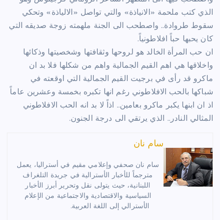
الذي كتب ملحمة «الانياذة» والتي تواصل «الالياذة» وتحكي
سقوط طروادة.. واصطحب الى الجنة ملهمته زوجة صديقه التي
كان يحبها حباً افلاطونياً.
ان حب المرأة الخالد هو لروحها وثقافتها وشخصيتها وذكائها
واخلاقها هي اهم القيم الجمالية واهم من شكلها فلا بد ان
ماكرو قد رأى في برجيت القيم الجمالية التي اوقعته في
شباكها بالحب الافلاطوني رغم انها تكبره بخمسة وعشرين عاماً
اذ ان ابنها يكبر ماكرو بعامين.. اذاً لا بد انه الحب الافلاطوني
المثالي النادر.. الذي يرتقي الى درجة الجنون.
سام نان
سام نان صحفي وإعلامي مقيم في أستراليا، يعمل
مترجماً للأخبار الأسترالية في جريدة التلغراف
اللبنانية، حيث يتولى نقل وتحرير أبرز الأخبار
السياسية والاقتصادية والاجتماعية من الإعلام
الأسترالي إلى اللغة العربية.