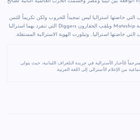
ء الواقعة بين ليبيا ومصر وحسمت الحرب العالمية الثانية لصالح
ب التي خاضتها استراليا ليس تمجيداً للحروب ولكن تكريماً للثمن
الذي دفعته استراليا في الحروب خارج حدودها. وظهرت روح الزمالة Mateship وبلقب الحفارون Diggers التي تنفرد بهما استراليا
تي خاضتها استراليا.. وتبلورت الهوية الاسترالية المستقلة.
ماً للأخبار الأسترالية في جريدة التلغراف اللبنانية، حيث يتولى
ماعية من الإعلام الأسترالي إلى اللغة العربية.