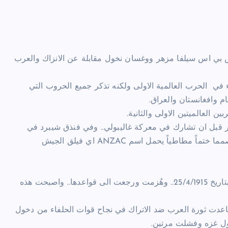
ميلان في اس بي اس سيلفا مزهر ووغسان نخول مقابلة عن الانزاك والعرب
دء في الحرب العالمية الاولى ولكنه تذكر جميع الحروب التي
ام وافغانستان والعراق.
ين العالميتين الاولى والثانية.
صر قبل ان تشارك في معركة غاليبولي.. وفي فنذق شيبرد في
القاهرة تمركزت ادارة القوات الاسترالية وكان ضابطا التموين قد صمما ختماً مطاطياً يحمل اسم ANZAC اي فيلق الجيش
وبعد ذلك ارسلت القوات الاسترالية الى تركيا في معركة غاليبولي بتاريخ 25/4/1915.. وهُزمت ورجعت الى قواعدها.. واصبحت هذه
عدت ثورة العرب ضد الاتراك في نجاح قوات الحلفاء من دخول
خول غزه وفشلت مرتين.