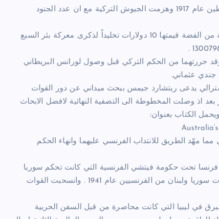
لذلك اتجهت قوات الخيالة الاسترالية الى مدينة بئر السبع في فلسطين عام 1917 وهزمت الجيوش التركية مع ان عدد الجنود
وبهذه المناسبة اصدرت منذ اسبوعين دائرة صك العملة قطعة نقدية من الفضة قيمتها 10 دولارات تخليداً لذكرى معركة بئر السبع
وقد حررتهما من الحكم التركي قبل وصول لورانس البريطاني
 استرالي يدعى ريتشارد جيمس ببحث ميداني عن دور القوات
بعد اذ وصلت المخطوطة الى التصفية النهائية لافضل الابحاث
Australia’
مما مهّد الطريق للانتداب الفرنسي عليهما وانهاء الحكم
من فرنسا تحت حكومة فيتشي الفرنسية التي كانت تحكم سوريا
ولبنان.. وحاربت الوقات الاسترالية القوات الفرنسية وهزمتها وحررت سوريا ولبنان من الفرنسيين عام 1941 . وانسحبت القوات
طبرق في ليبيا التي كانت محاصرة من قبل السفن الحربية