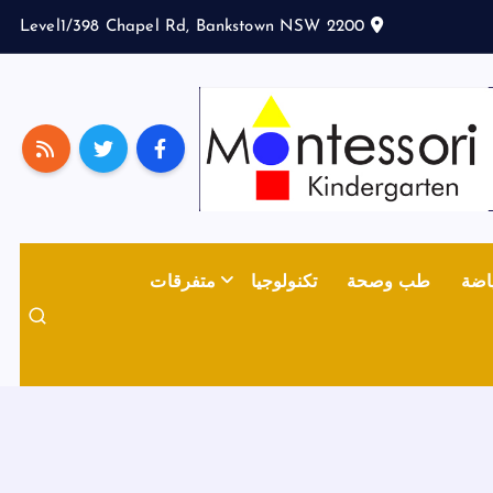
Level1/398 Chapel Rd, Bankstown NSW 2200
اضة
طب وصحة
تكنولوجيا
متفرقات