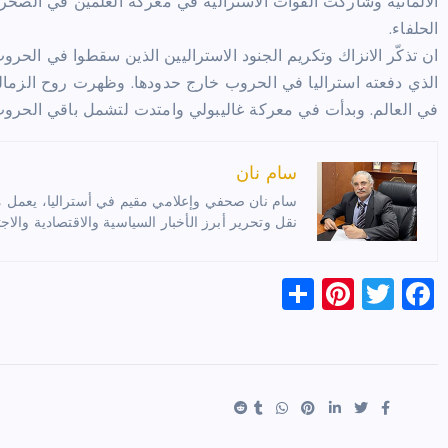
الالمانية وشاركت القوات الاسترالية في معركة العلمين في الصحرا
الحلفاء.
ان تذكّر الانزاك وتكريم الجنود الاستراليين الذين سقطوا في الحرو
في العالم. وبدأت في معركة غاليبولي وامتدت لتشمل باقي الحروب ال
سام نان
سام نان صحفي وإعلامي مقيم في أستراليا، يعمل مترج
نقل وتحرير أبرز الأخبار السياسية والاقتصادية والاجت
S
Pi
T
F
h
nt
wi
a
ar
er
tt
c
e
es
er
e
t
b