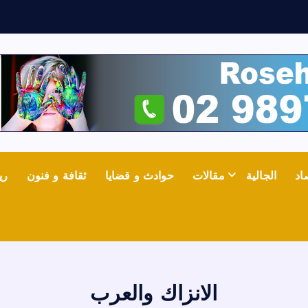
اد
الجالية
مقالات
حوادث و قضايا
ثقافة و فنون
ري
الانزاك والعرب