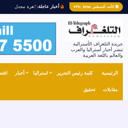
أخبار عاجلة:
“
ث
غ
ر
ة
م
ج
د
ل
ز
و
ن
”
ت
ش
الأحد. أغسطس 9TH, 2026
جريدة التلغراف الأسترالية
تنشر أخبار أستراليا والعرب
والعالم باللغة العربية
الرئيسية
كلمة رئيس التحرير
استراليا
أخبار
اقتص
مقابلات
تحقيق