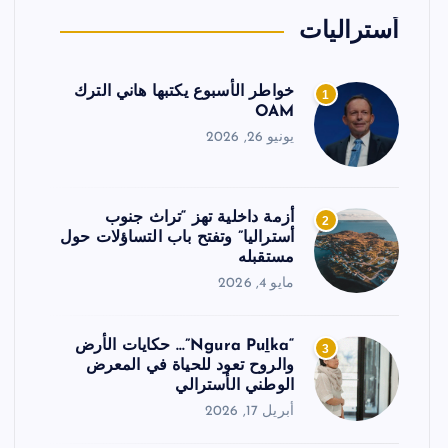
أستراليات
خواطر الأسبوع يكتبها هاني الترك
1
OAM
يونيو 26, 2026
أزمة داخلية تهز “تراث جنوب
2
أستراليا” وتفتح باب التساؤلات حول
مستقبله
مايو 4, 2026
“Ngura Puḻka”… حكايات الأرض
3
والروح تعود للحياة في المعرض
الوطني الأسترالي
أبريل 17, 2026