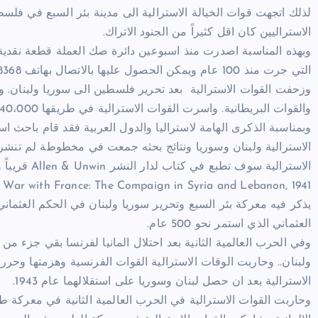
الاستراليين كان اقل كثيراً من الجنود الاتراك.
التي جرت منذ 100 عام ويمكن الحصول عليها بالاتصال بهاتف 1300798368 .
وزحفت القوات الاسترالية بعد تحرير فلسطين الى سوريا ولبنان. 
والقوات البريطانية. واسرت القوات الاسترالية في طريقها 40،000 جندي عثماني.
وبمناسبة الذكرى الهامة لاستراليا والدول العربية فقد قام باحث
الاسترالية ولبنان وسوريا ونتائج بحثه جمعت في مخطوطة لم تنشر 
الاسترالية سوف تطبع في كتاب لدار النشر Allen & Unwin قريباً ويحمل الكتاب بعنوان:
s War with France: The Compaign in Syria and Lebanon, 1941
يذكر فيه معركة بئر السبع وتحرير سوريا ولبنان في الحكم العثماني 
العثماني الذي استمر نحو 500 عام.
وفي الحرب العالمية الثانية بعد احتلال المانيا لفرنسا بقي جزء 
الاسترالية بعد ان حصل لبنان وسوريا على استقلالهما عام 1943.
وحاربت القوات الاسترالية في الحرب العالمية الثانية في معركة 