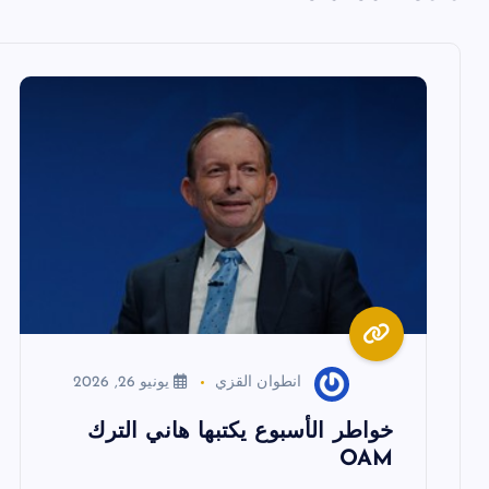
ح
ا
ل
م
ق
ا
انطوان القزي
يونيو 26, 2026
ل
خواطر الأسبوع يكتبها هاني الترك
ا
OAM