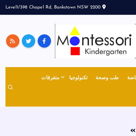
Level1/398 Chapel Rd, Bankstown NSW 2200
اضة
طب وصحة
تكنولوجيا
متفرقات
»