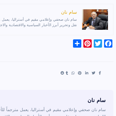
سام نان
سام نان صحفي وإعلامي مقيم في أستراليا، يعمل مترج
نقل وتحرير أبرز الأخبار السياسية والاقتصادية والاجت
S
Pi
T
F
h
nt
wi
a
ar
er
tt
c
e
es
er
e
t
b
o
o
k
سام نان
سام نان صحفي وإعلامي مقيم في أستراليا، يعمل مترجماً للأخب