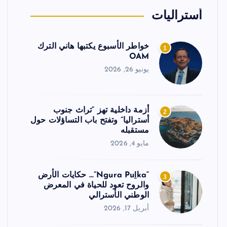
أستراليات
خواطر الأسبوع يكتبها هاني الترك
1
OAM
يونيو 26, 2026
أزمة داخلية تهز “تراث جنوب
2
أستراليا” وتفتح باب التساؤلات حول
مستقبله
مايو 4, 2026
“Ngura Puḻka”… حكايات الأرض
3
والروح تعود للحياة في المعرض
الوطني الأسترالي
أبريل 17, 2026