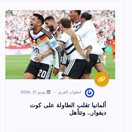
ل
م
ق
ا
ل
ا
انطوان القزي
يونيو 21, 2026
ت
ألمانيا تقلب الطاولة على كوت
ديفوار… وتتأهل