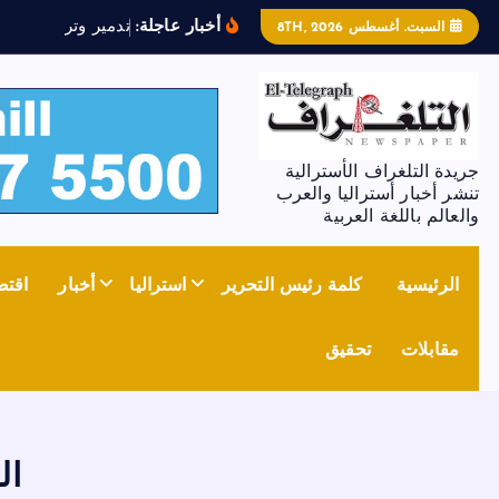
أخبار عاجلة:
ت
د
م
ي
ر
و
ت
ر
س
ي
م
ل
ل
ج
غ
السبت. أغسطس 8TH, 2026
جريدة التلغراف الأسترالية
تنشر أخبار أستراليا والعرب
والعالم باللغة العربية
الرئيسية
كلمة رئيس التحرير
استراليا
أخبار
اقتص
مقابلات
تحقيق
ال