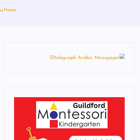
Home
مص