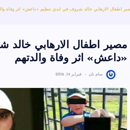
ير اطفال الارهابي خالد شروف في ايدي تنظيم «داعش» اثر وفاة وال
مصير اطفال الارهابي خالد ش
«داعش» اثر وفاة والدتهم
سام نان
فبراير 14, 2016