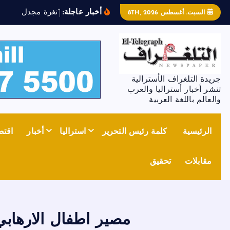
أخبار عاجلة:
“
ث
غ
ر
ة
م
ج
د
ل
ز
و
ن
”
ت
السبت. أغسطس 8TH, 2026
جريدة التلغراف الأسترالية
تنشر أخبار أستراليا والعرب
والعالم باللغة العربية
الرئيسية
كلمة رئيس التحرير
استراليا
أخبار
اقتص
مقابلات
تحقيق
مصير اطفال الارهاب