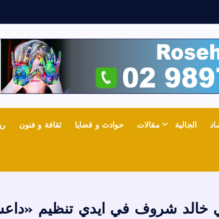
ش
ع
اد
الجالية
مقالات
حوادث و قضايا
ثقافة و فنون
ري
ي خالد شروف في ايدي تنظيم «داعش»