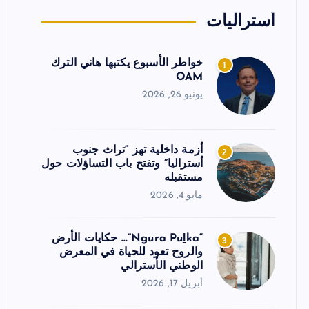
أستراليات
خواطر الأسبوع يكتبها هاني الترك
1
OAM
يونيو 26, 2026
أزمة داخلية تهز “تراث جنوب
2
أستراليا” وتفتح باب التساؤلات حول
مستقبله
مايو 4, 2026
“Ngura Puḻka”… حكايات الأرض
3
والروح تعود للحياة في المعرض
الوطني الأسترالي
أبريل 17, 2026