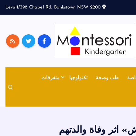
Level1/398 Chapel Rd, Bankstown NSW 2200
اضة
طب وصحة
تكنولوجيا
متفرقات
 اثر وفاة والدتهم