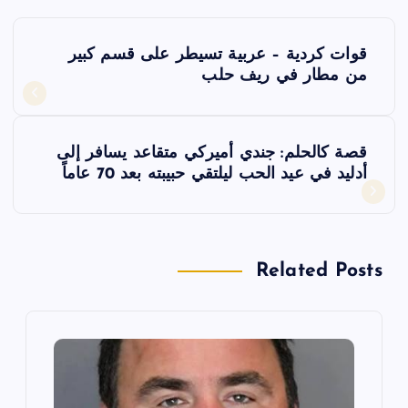
ت
قوات كردية – عربية تسيطر على قسم كبير
ص
من مطار في ريف حلب
فّ
قصة كالحلم: جندي أميركي متقاعد يسافر إلى
ح
أدليد في عيد الحب ليلتقي حبيبته بعد 70 عاماً
ا
ل
Related Posts
م
ق
ا