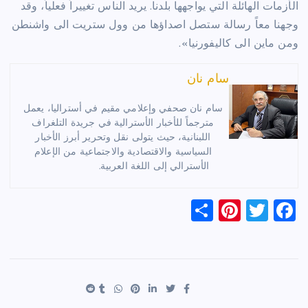
الأزمات الهائلة التي يواجهها بلدنا. يريد الناس تغييراً فعلياً، وقد
وجهنا معاً رسالة ستصل اصداؤها من وول ستريت الى واشنطن
ومن ماين الى كاليفورنيا».
سام نان
سام نان صحفي وإعلامي مقيم في أستراليا، يعمل
مترجماً للأخبار الأسترالية في جريدة التلغراف
اللبنانية، حيث يتولى نقل وتحرير أبرز الأخبار
السياسية والاقتصادية والاجتماعية من الإعلام
الأسترالي إلى اللغة العربية.
S
Pi
T
F
h
nt
wi
a
ar
er
tt
c
e
es
er
e
t
b