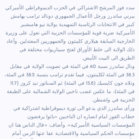
سدد فوز المرشح الاشتراكي في الحزب الديموقراطي الأميركي
بيرني ساندرز ورجل الأعمال الجمهوري دونالد ترامب بهامش
كبير في الانتخابات الرئاسية التمهيدية بولاية نيو هامبشير
الأميركية ضربة قوية للمؤسسات الحزبية التي تعول على وزيرة
الخارجية السابقة هيلاري كلينتون والجمهوريين المعتدلين. وأعاد
ذلك الولاية الى خلط الأوراق لفتح سيناريوات مختلفة في
الطريق الى البيت الأبيض.
ونال ساندرز نسبة 60 في المئة في تصويت الولاية في مقابل
38.3 في المئة لكلينتون، فيما تقدم ترامب بنسبة 38.2 في المئة،
وتلاه جون كايسيك (15.8 في المئة) ثم السناتور تيد كروز (11.7
في المئة)، ما عكس غضب ناخبي الولاية الشمالية على الطبقة
الحزبية في واشنطن.
ورأى ساندرز الذي يدعو الى ثورة ديموقراطية اشتراكية في
خطاب الفوز امام انصاره ان الناخبين «باتوا يرفضون
المؤسسات السياسية الأميركية». وأضاف: «قال الناس هنا ان
مؤسسات الحكم السياسية والاقتصادية عفا عنها الزمن أمام