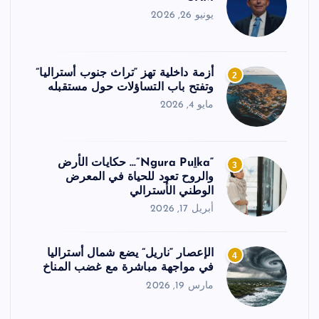
يونيو 26, 2026
أزمة داخلية تهز “تراث جنوب أستراليا”
2
وتفتح باب التساؤلات حول مستقبله
مايو 4, 2026
“Ngura Puḻka”… حكايات الأرض
3
والروح تعود للحياة في المعرض
الوطني الأسترالي
أبريل 17, 2026
الإعصار “ناريل” يضع شمال أستراليا
4
في مواجهة مباشرة مع غضب المناخ
مارس 19, 2026