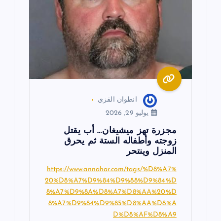
ل
ا
ت
انطوان القزي
يوليو 29, 2026
مجزرة تهز ميشيغان… أب يقتل
زوجته وأطفاله الستة ثم يحرق
المنزل وينتحر
https://www.annahar.com/tags/%D8%A7%
20%D8%A7%D9%84%D9%88%D9%84%D
8%A7%D9%8A%D8%A7%D8%AA%20%D
8%A7%D9%84%D9%85%D8%AA%D8%A
D%D8%AF%D8%A9