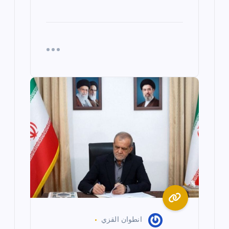
انطوان القزي