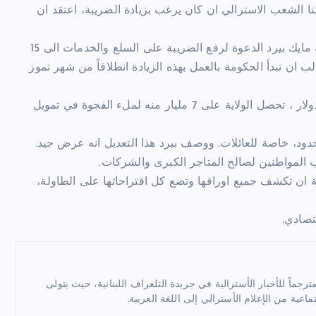
ا الشعب الاسترالي ان كان يرغب بزيادة الضريبة، اعتقد ان
وجاءت هذه النتائج والآراء في وقت اطلق فيه رئيس حكومة الولاية مايك بيرد الدعوة لرفع الضريبة على السلع والخدمات الى 15
ب ان تبدأ الحكومة بالعمل بهذه الزيادة انطلاقاً من شهر تموز
ويعتقد مايك بيرد ان رفع الضريبة سيرفع العائدات بقيمة 32 مليار دولار ، تحصل الولاية على 7 مليار منه لملء الفجوة في تمويل
ود، خاصة للعائلات. ووصف بيرد هذا التعديل انه عرض جيد.
 المواطنين لصالح المتاجر الكبرى والشركات.
ية ان تكشف جميع اوراقها وتضع كل اقتراحاتها على الطاولة،
تصادي.
ماً للأخبار الأسترالية في جريدة التلغراف اللبنانية، حيث يتولى
ماعية من الإعلام الأسترالي إلى اللغة العربية.