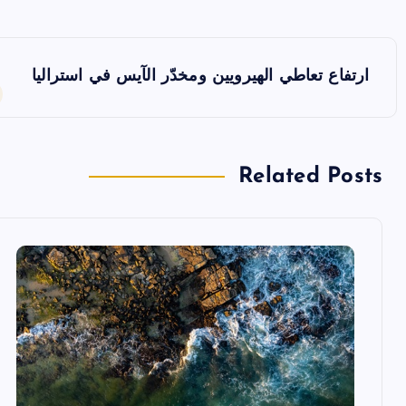
ت
ارتفاع تعاطي الهيرويين ومخدّر الآيس في استراليا
ص
فّ
Related Posts
ح
ا
ل
م