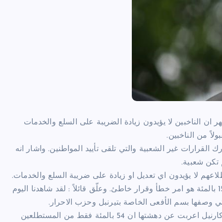
ان الناخبين لا يؤيدون زيادة الضريبة على السلع والخدمات
رك القرارات غير الشعبية والتي تلقى تأييد المواطنين. واشار انه
 تكن شعبية.
هم لا يؤيدون اي تعديل او زيادة على ضريبة السلع والخدمات.
وصرح زعيم المعارضة بيل شورتن قائلاً ان رفع ضريبة GST الى 15 بالمئة هو امر خطأ وقرار خاطئ. وعلّق قائلاً : لقد شاهدنا اليوم
ي وصفها بسم الأفعى الخاصة بتيرنبل وحزب الاحرار.
غير ان الرئيسة التنفيذية لغرفة التجارة والصناعة الاسترالية كايت كارنيل اعربت عن دهشتها ان 54 بالمئة فقط من المستطلعين