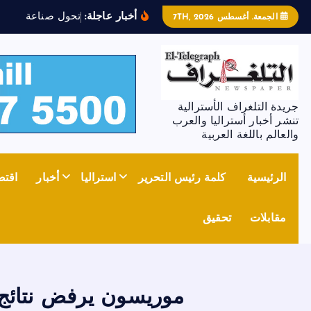
أخبار عاجلة:
ت
ح
و
ل
ص
ن
ا
ع
ة
ا
ل
ص
ل
ب
الجمعة. أغسطس 7TH, 2026
جريدة التلغراف الأسترالية
تنشر أخبار أستراليا والعرب
والعالم باللغة العربية
الرئيسية
كلمة رئيس التحرير
استراليا
أخبار
اقتص
مقابلات
تحقيق
موريسون يرفض نتائج 