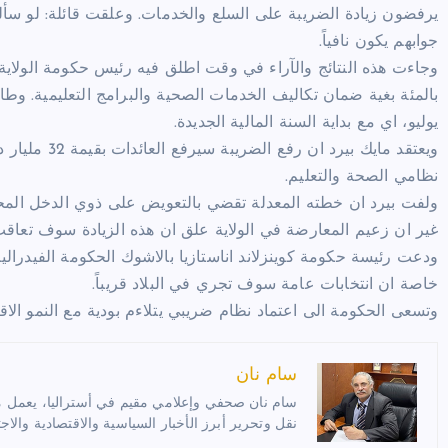
يرفضون زيادة الضريبة على السلع والخدمات. وعلقت قائلة: لو سألن
جوابهم يكون نافياً.
بالمئة بغية ضمان تكاليف الخدمات الصحية والبرامج التعليمية. وطال
يوليو، اي مع بداية السنة المالية الجديدة.
نظامي الصحة والتعليم.
ولفت بيرد ان خطته المعدلة تقضي بالتعويض على ذوي الدخل المحد
غير ان زعيم المعارضة في الولاية علق ان هذه الزيادة سوف تعاقب
ودعت رئيسة حكومة كوينزلاند اناستازيا بالاشوك الحكومة الفيدرال
خاصة ان انتخابات عامة سوف تجري في البلاد قريباً.
وتسعى الحكومة الى اعتماد نظام ضريبي يتلاءم بودية مع النمو الاق
سام نان
سام نان صحفي وإعلامي مقيم في أستراليا، يعمل مترج
نقل وتحرير أبرز الأخبار السياسية والاقتصادية والاجت