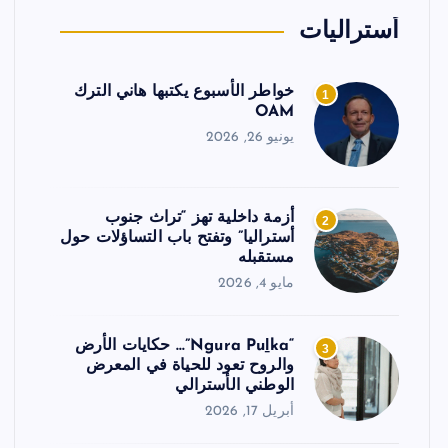
أستراليات
خواطر الأسبوع يكتبها هاني الترك
1
OAM
يونيو 26, 2026
أزمة داخلية تهز “تراث جنوب
2
أستراليا” وتفتح باب التساؤلات حول
مستقبله
مايو 4, 2026
“Ngura Puḻka”… حكايات الأرض
3
والروح تعود للحياة في المعرض
الوطني الأسترالي
أبريل 17, 2026