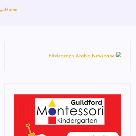
Home
مور