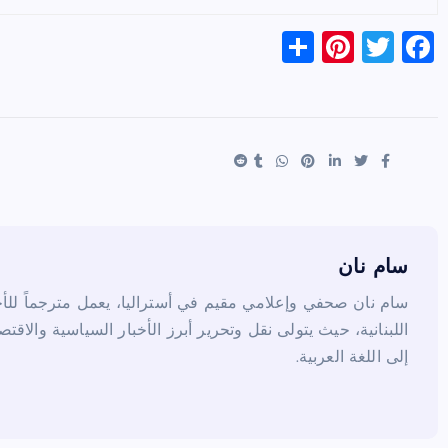
S
Pi
T
F
h
nt
wi
a
ar
er
tt
c
e
es
er
e
t
b
o
o
k
سام نان
سام نان صحفي وإعلامي مقيم في أستراليا، يعمل مترجماً للأخب
اللبنانية، حيث يتولى نقل وتحرير أبرز الأخبار السياسية والاقتص
إلى اللغة العربية.