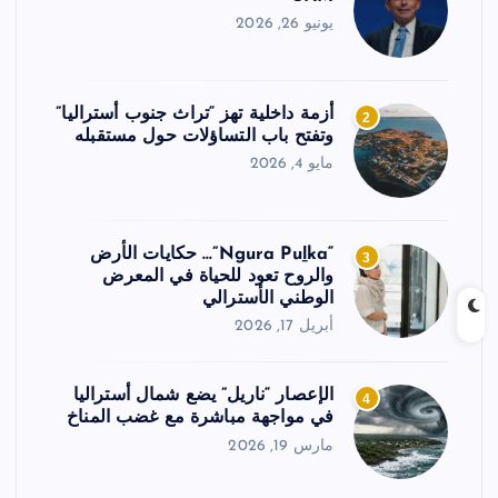
يونيو 26, 2026
أزمة داخلية تهز “تراث جنوب أستراليا”
2
وتفتح باب التساؤلات حول مستقبله
مايو 4, 2026
“Ngura Puḻka”… حكايات الأرض
3
والروح تعود للحياة في المعرض
الوطني الأسترالي
أبريل 17, 2026
الإعصار “ناريل” يضع شمال أستراليا
4
في مواجهة مباشرة مع غضب المناخ
مارس 19, 2026