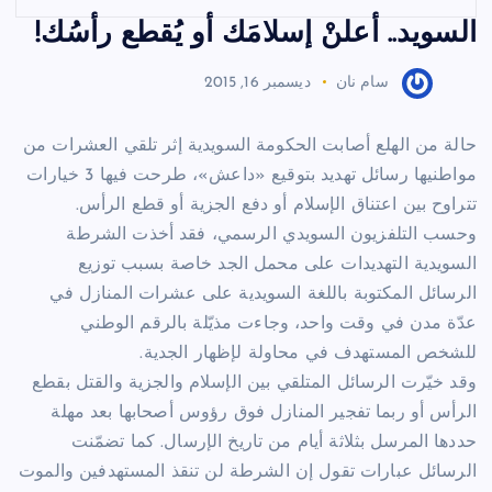
السويد.. أعلنْ إسلامَك أو يُقطع رأسُك!
سام نان
ديسمبر 16, 2015
حالة من الهلع أصابت الحكومة السويدية إثر تلقي العشرات من
مواطنيها رسائل تهديد بتوقيع «داعش»، طرحت فيها 3 خيارات
تتراوح بين اعتناق الإسلام أو دفع الجزية أو قطع الرأس.
وحسب التلفزيون السويدي الرسمي، فقد أخذت الشرطة
السويدية التهديدات على محمل الجد خاصة بسبب توزيع
الرسائل المكتوبة باللغة السويدية على عشرات المنازل في
عدّة مدن في وقت واحد، وجاءت مذيّلة بالرقم الوطني
للشخص المستهدف في محاولة لإظهار الجدية.
وقد خيّرت الرسائل المتلقي بين الإسلام والجزية والقتل بقطع
الرأس أو ربما تفجير المنازل فوق رؤوس أصحابها بعد مهلة
حددها المرسل بثلاثة أيام من تاريخ الإرسال. كما تضمّنت
الرسائل عبارات تقول إن الشرطة لن تنقذ المستهدفين والموت