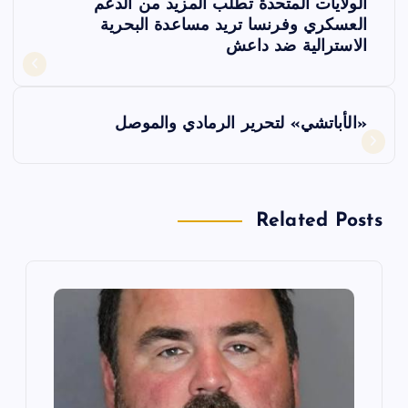
الولايات المتحدة تطلب المزيد من الدعم
ص
العسكري وفرنسا تريد مساعدة البحرية
الاسترالية ضد داعش
فّ
ح
«الأباتشي» لتحرير الرمادي والموصل
ا
ل
Related Posts
م
ق
ا
ل