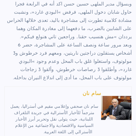
وبسؤال مدير الملهى حسين حسن اكد أنه في الرابعة فجرا
حاول شابان دخول الملهى، فرفض »البودي غارد«، ونشبت
مشادة كلامية تطورت إلى مشاجرة باليد، تعدى خلالها الحراس
على الشابين بالضرب، ما دفعهما إلى مغادرة المكان وهما
يرددان »مش هنسيب حقنا.. وراجعين تاني هنولع فيكم«.
وبعد مرور ساعة ونصف الساعة على المشاجرة، حضر 6
أشخاص يستقلون دراجتين ناريتين، ومعهم فرد خرطوش و3
مولوتوف، واستغلوا غلق باب المحل وعدم وجود »البودي
غارد«، وأطلقوا 3 رصاصات خرطوش، وألقوا 3 زجاجات
مولوتوف على باب المحل، ما أدى إلى اندلاع النيران بداخله.
سام نان
سام نان صحفي وإعلامي مقيم في أستراليا، يعمل
مترجماً للأخبار الأسترالية في جريدة التلغراف
اللبنانية، حيث يتولى نقل وتحرير أبرز الأخبار
السياسية والاقتصادية والاجتماعية من الإعلام
الأسترالي إلى اللغة العربية.