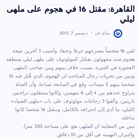
القاهرة: مقتل 16 في هجوم على ملهى
ليلي
سام نان
ديسمبر 7, 2015
لقي 16 شخصاً مصرعهم حرقا وخنقا، وأصيب 3 آخرين نتيجة
هجوم شنه مجهولون بقنابل المولوتوف على ملهى ليلي بمنطقة
العجوزة في الجيزة، بسبب خلاف بينهم وبين صاحب الملهى.
وتبين من تحريات رجال المباحث ان الهجوم، الذي قُتل فيه 16
شخصا بينهم 5 سيدات، وقع في السابعة صباحا، وأن الجناة
يتراوح عددهم بين 4 إلى 6 متهمين، وكانوا يستقلون دراجتين
ناريتين، وألقوا 3 زجاجات مولوتوف على باب »ملهى الصياد«
الليلي، ما أدى إلى احتراقه بالكامل، ومقتل 16 شخصا كانوا
بداخله.
تبين من المعاينة ان الملهى يقع على مساحة 350 مترا..
والنيران التهمته في أقل من 10 دقائق.