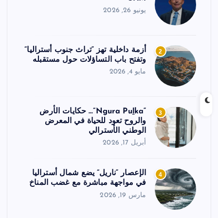
يونيو 26, 2026
أزمة داخلية تهز “تراث جنوب أستراليا”
2
وتفتح باب التساؤلات حول مستقبله
مايو 4, 2026
“Ngura Puḻka”… حكايات الأرض
3
والروح تعود للحياة في المعرض
الوطني الأسترالي
أبريل 17, 2026
الإعصار “ناريل” يضع شمال أستراليا
4
في مواجهة مباشرة مع غضب المناخ
مارس 19, 2026