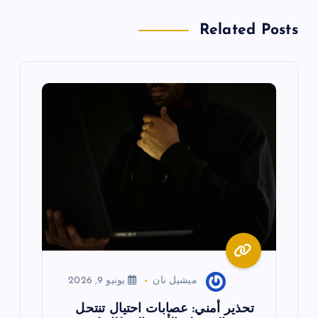
ل
Related Posts
م
ق
ا
ل
ا
ت
ميشيل نان
يونيو 9, 2026
تحذير أمني: عصابات احتيال تنتحل