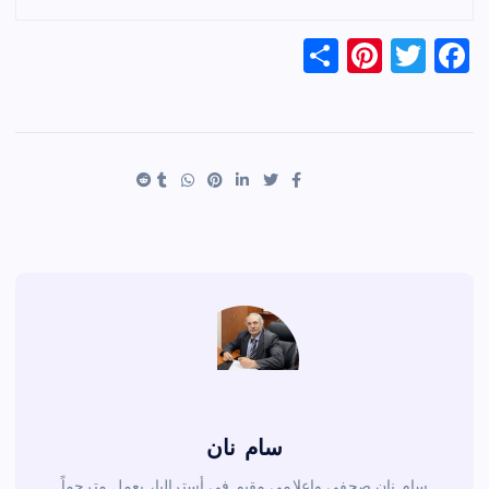
S
Pi
T
F
h
nt
wi
a
ar
er
tt
c
e
es
er
e
t
b
o
o
k
سام نان
سام نان صحفي وإعلامي مقيم في أستراليا، يعمل مترجماً